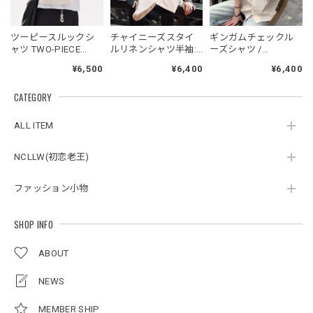
NCLLW オリジナルドッグタグネックレス / NCLLW Original Dog Tag Necklace
ツーピースルックシ
チャイニーズスタイ
ギンガムチェックル
2026/05/27
ャツ TWO-PIECE
ルリネンシャツ半袖:
ーズシャツ /
LOOK SHIRT
長袖 / Chinese Style
GINGHAM CHECK
¥6,500
¥6,400
¥6,400
Linen Shirt
LOOSE SHIRT
CATEGORY
スタンドカラーレトロジャケット / Stand Collar Retro Jacket
オフホワイト/M
ALL ITEM
2026/05/27
NCLLW(初恋老王)
ファッション小物
ボタンアクセント ポロシャツ / Button Accent Polo Shirt
ブラック/L
2026/05/21
SHOP INFO
ABOUT
ルーズワイドパンツ / Loose Wide Pants
グレー/L
NEWS
2026/05/21
MEMBER SHIP