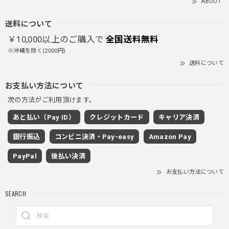
ABOUT
とっても暖かいです！首元はフードもあるので全部閉めると
首しまる！ってなるから全部は閉めずに使うかも。 チャッ
送料について
クにチャックが気になりますが可愛いのでOKです！！笑
￥10,000以上のご購入で
全国送料無料
※沖縄を除く(2000円)
送料について
PUレザーショルダーバッグ / PU Leather Shoulder Bag
ブラック
お支払い方法について
2025/11/28
次の方法がご利用頂けます。
あと払い（Pay ID）
クレジットカード
キャリア決済
ワイドドレープスラックスパンツ / Wide Drape Slacks Pants
銀行振込
コンビニ決済・Pay-easy
Amazon Pay
グレー/M
2025/11/28
PayPal
後払い決済
着心地もいいしカジュアル味が出ていい
お支払い方法について
SEARCH
クロスチャーム ビーズウォレットチェーン / CROSS CHARM BEADS WALLET CHAIN
2025/11/28