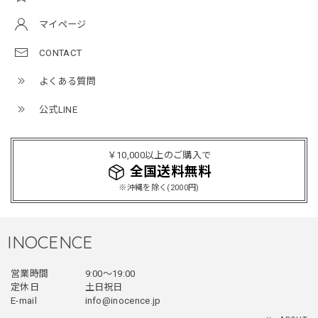
マイページ
NCLLW オリジナルステッチナイロンバックパック / Original Stitch Nylon Backpack
2026/04/15
CONTACT
よくある質問
公式LINE
ミリタリーボンバージャケット / Military Bomber Jacket
レッド/L
2025/12/24
￥10,000以上のご購入で
レッドめちゃくちゃカッコイイし可愛いです！こういうのっ
全国送料無料
てあまり他のお店で売ってないようなデザインだと思うので
※沖縄を除く(2000円)
買って良かったです！！ただ写真の通り袖の方が明らかに長
いです！当方160cm女性、Lサイズで袖はかなり余る感じで
す！
INOCENCE
営業時間
9:00〜19:00
フェイクレイヤードダウンジャケット / FAKE LAYERED DOWN JACKET
定休日
土日祝日
ブラック/L
E-mail
info@inocence.jp
2025/12/24