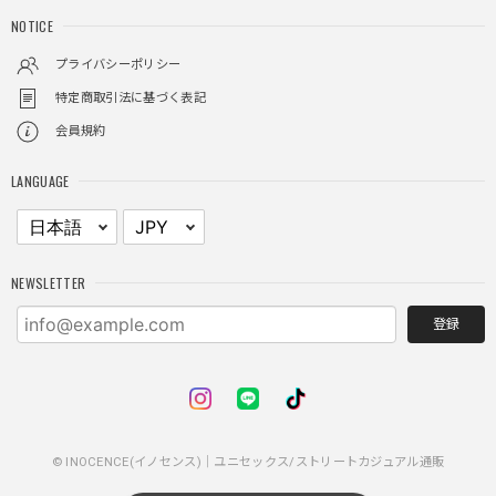
NOTICE
しっかりと重さがあるので安っぽくなく値段に見合ったクオ
リティ
プライバシーポリシー
特定商取引法に基づく表記
会員規約
レイヤードチェックロングT / Layered Check Long T
ブラック/L
LANGUAGE
2025/11/28
身体のラインに沿って着れるため、印象がスラッとして見え
る。特に腕周りがいい感じ。
NEWSLETTER
登録
NCLLW ホイッスルネックレス / NCLLW Whistle Necklace
2025/11/28
普通に可愛い
© INOCENCE(イノセンス)｜ユニセックス/ストリートカジュアル通販