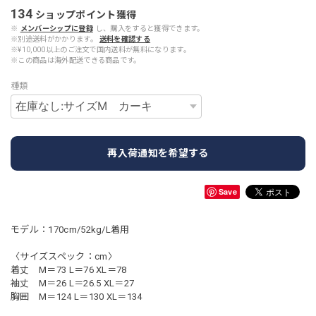
134
ショップポイント
獲得
※
メンバーシップに登録
し、購入をすると獲得できます。
※別途送料がかかります。
送料を確認する
※¥10,000以上のご注文で国内送料が無料になります。
※この商品は海外配送できる商品です。
種類
再入荷通知を希望する
Save
モデル：170cm/52kg/L着用
〈サイズスペック：cm〉
着丈 M＝73 L＝76 XL＝78
袖丈 M＝26 L＝26.5 XL＝27
胸囲 M＝124 L＝130 XL＝134