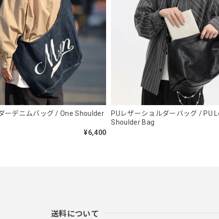
スタンドカラーレトロジャケット / Stand Collar Retro Jacket
オフホワイト/M
2026/05/27
ボタンアクセント ポロシャツ / Button Accent Polo Shirt
ブラック/L
デニムバッグ / One Shoulder
PUレザーショルダーバッグ / PU Le
2026/05/21
Shoulder Bag
¥6,400
ルーズワイドパンツ / Loose Wide Pants
グレー/L
2026/05/21
送料について
NCLLW オリジナルステッチナイロンバックパック / Original Stitch N