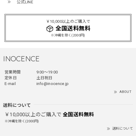
公式LINE
ミリタリーボンバージャケット / Military Bomber Jacket
レッド/L
2025/12/24
￥10,000以上のご購入で
レッドめちゃくちゃカッコイイし可愛いです！こういうのっ
全国送料無料
てあまり他のお店で売ってないようなデザインだと思うので
※沖縄を除く(2000円)
買って良かったです！！ただ写真の通り袖の方が明らかに長
いです！当方160cm女性、Lサイズで袖はかなり余る感じで
す！
INOCENCE
営業時間
9:00〜19:00
フェイクレイヤードダウンジャケット / FAKE LAYERED DOWN JACKET
定休日
土日祝日
ブラック/L
E-mail
info@inocence.jp
2025/12/24
ABOUT
とっても暖かいです！首元はフードもあるので全部閉めると
首しまる！ってなるから全部は閉めずに使うかも。 チャッ
送料について
クにチャックが気になりますが可愛いのでOKです！！笑
￥10,000以上のご購入で
全国送料無料
※沖縄を除く(2000円)
送料について
PUレザーショルダーバッグ / PU Leather Shoulder Bag