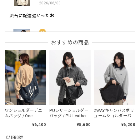
2026/06/03
流石に配達遅かったお
フーデッドスタジアムジャンバー / Hooded Stadium Jumper
おすすめの商品
レッド/L
2026/05/30
フーデッドスタジアムジャンバー / Hooded Stadium Jumper
ブラック/L
2026/05/28
NCLLW オリジナルドッグタグネックレス / NCLLW Original Dog Tag Necklace
ワンショルダーデニ
PUレザーショルダー
2WAYキャンバスボリ
2026/05/27
ムバッグ / One
バッグ / PU Leather
ュームショルダーバ
Shoulder Denim Bag
Shoulder Bag
ッグ / 2WAY Canvas
¥6,400
¥5,600
¥6,200
Volume Shoulder Bag
CATEGORY