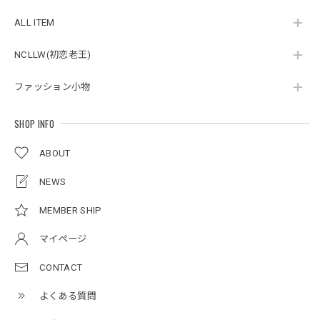
スタンドカラーレトロジャケット / Stand Collar Retro Jacket
オフホワイト/M
ALL ITEM
2026/05/27
NCLLW(初恋老王)
ファッション小物
ボタンアクセント ポロシャツ / Button Accent Polo Shirt
ブラック/L
2026/05/21
SHOP INFO
ABOUT
ルーズワイドパンツ / Loose Wide Pants
グレー/L
NEWS
2026/05/21
MEMBER SHIP
マイページ
NCLLW オリジナルステッチナイロンバックパック / Original Stitch Nylon Backpack
2026/04/15
CONTACT
よくある質問