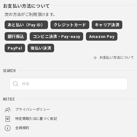
ブラック
お支払い方法について
2025/11/28
次の方法がご利用頂けます。
あと払い（Pay ID）
クレジットカード
キャリア決済
ワイドドレープスラックスパンツ / Wide Drape Slacks Pants
銀行振込
コンビニ決済・Pay-easy
Amazon Pay
グレー/M
2025/11/28
PayPal
後払い決済
着心地もいいしカジュアル味が出ていい
お支払い方法について
SEARCH
クロスチャーム ビーズウォレットチェーン / CROSS CHARM BEADS WALLET CHAIN
2025/11/28
NOTICE
しっかりと重さがあるので安っぽくなく値段に見合ったクオ
リティ
プライバシーポリシー
特定商取引法に基づく表記
会員規約
レイヤードチェックロングT / Layered Check Long T
ブラック/L