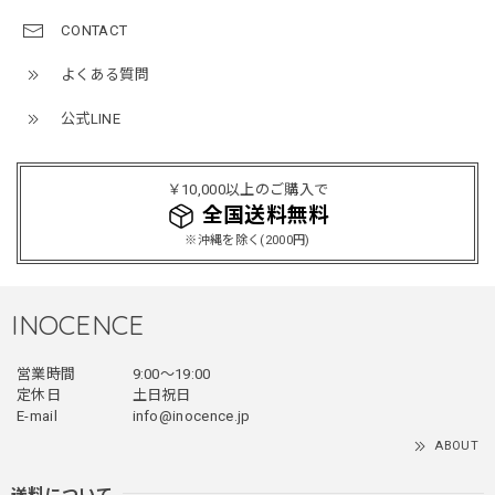
CONTACT
よくある質問
ミリタリーボンバージャケット / Military Bomber Jacket
レッド/L
公式LINE
2025/12/24
レッドめちゃくちゃカッコイイし可愛いです！こういうのっ
￥10,000以上のご購入で
てあまり他のお店で売ってないようなデザインだと思うので
全国送料無料
買って良かったです！！ただ写真の通り袖の方が明らかに長
※沖縄を除く(2000円)
いです！当方160cm女性、Lサイズで袖はかなり余る感じで
す！
INOCENCE
フェイクレイヤードダウンジャケット / FAKE LAYERED DOWN JACKET
営業時間
9:00〜19:00
ブラック/L
2025/12/24
定休日
土日祝日
E-mail
info@inocence.jp
とっても暖かいです！首元はフードもあるので全部閉めると
ABOUT
首しまる！ってなるから全部は閉めずに使うかも。 チャッ
クにチャックが気になりますが可愛いのでOKです！！笑
送料について