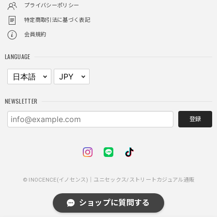
プライバシーポリシー
特定商取引法に基づく表記
レイヤードチェックロングT / Layered Check Long T
会員規約
ブラック/L
2025/11/28
LANGUAGE
身体のラインに沿って着れるため、印象がスラッとして見え
る。特に腕周りがいい感じ。
NEWSLETTER
NCLLW ホイッスルネックレス / NCLLW Whistle Necklace
2025/11/28
登録
普通に可愛い
© INOCENCE(イノセンス)｜ユニセックス/ストリートカジュアル通販
スターレザーカードホルダー / Star Leather Card Holder
2025/11/28
ショップに質問する