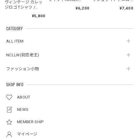
ヴィンテージ カレッ
LOGO LOOSE T-SHIRT
GRADATION WASH
ジロゴ Tシャツ /
¥6,200
¥7,400
WIDE DENIM
Blackenergy Vintage
¥5,800
Logo Tee
スタンドカラーレトロジャケット / Stand Collar Retro Jacket
CATEGORY
オフホワイト/M
2026/05/27
ALL ITEM
NCLLW(初恋老王)
ボタンアクセント ポロシャツ / Button Accent Polo Shirt
ブラック/L
ファッション小物
2026/05/21
SHOP INFO
ルーズワイドパンツ / Loose Wide Pants
ABOUT
グレー/L
2026/05/21
NEWS
MEMBER SHIP
NCLLW オリジナルステッチナイロンバックパック / Original Stitch Nylon Backpack
マイページ
2026/04/15