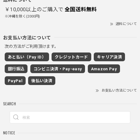
￥10,000以上のご購入で
全国送料無料
※沖縄を除く(2000円)
PUレザーショルダーバッグ / PU Leather Shoulder Bag
送料について
ブラック
2025/11/28
お支払い方法について
次の方法がご利用頂けます。
ワイドドレープスラックスパンツ / Wide Drape Slacks Pants
あと払い（Pay ID）
クレジットカード
キャリア決済
グレー/M
2025/11/28
銀行振込
コンビニ決済・Pay-easy
Amazon Pay
着心地もいいしカジュアル味が出ていい
PayPal
後払い決済
お支払い方法について
クロスチャーム ビーズウォレットチェーン / CROSS CHARM BEADS WALLET CHAIN
SEARCH
2025/11/28
しっかりと重さがあるので安っぽくなく値段に見合ったクオ
NOTICE
リティ