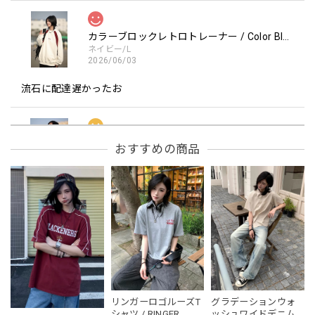
カラーブロックレトロトレーナー / Color Block retro Sweatshirt
ネイビー/L
2026/06/03
流石に配達遅かったお
フーデッドスタジアムジャンバー / Hooded Stadium Jumper
おすすめの商品
レッド/L
2026/05/30
フーデッドスタジアムジャンバー / Hooded Stadium Jumper
ブラック/L
2026/05/28
NCLLW オリジナルドッグタグネックレス / NCLLW Original Dog Tag Necklace
リンガーロゴルーズT
グラデーションウォ
2026/05/27
シャツ / RINGER
ッシュワイドデニム /