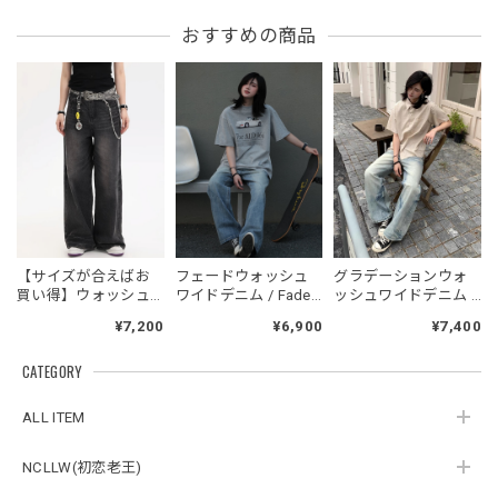
フーデッドスタジアムジャンバー / Hooded Stadium Jumper
おすすめの商品
レッド/L
2026/05/30
フーデッドスタジアムジャンバー / Hooded Stadium Jumper
ブラック/L
2026/05/28
NCLLW オリジナルドッグタグネックレス / NCLLW Original Dog Tag Necklace
【サイズが合えばお
フェードウォッシュ
グラデーションウォ
2026/05/27
買い得】ウォッシュ
ワイドデニム / Fade
ッシュワイドデニム /
ワイドブラックデニ
Wash Wide Denim
GRADATION WASH
¥7,200
¥6,900
¥7,400
ム / Washed Wide
WIDE DENIM
Black Denim
CATEGORY
スタンドカラーレトロジャケット / Stand Collar Retro Jacket
オフホワイト/M
ALL ITEM
2026/05/27
NCLLW(初恋老王)