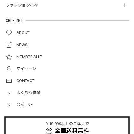
ファッション小物
ボタンアクセント ポロシャツ / Button Accent Polo Shirt
ブラック/L
2026/05/21
SHOP INFO
ABOUT
ルーズワイドパンツ / Loose Wide Pants
グレー/L
NEWS
2026/05/21
MEMBER SHIP
マイページ
NCLLW オリジナルステッチナイロンバックパック / Original Stitch Nylon Backpack
2026/04/15
CONTACT
よくある質問
公式LINE
ミリタリーボンバージャケット / Military Bomber Jacket
レッド/L
2025/12/24
￥10,000以上のご購入で
レッドめちゃくちゃカッコイイし可愛いです！こういうのっ
全国送料無料
てあまり他のお店で売ってないようなデザインだと思うので