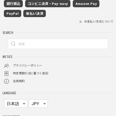
銀行振込
コンビニ決済・Pay-easy
Amazon Pay
グレー/M
2025/11/28
PayPal
後払い決済
着心地もいいしカジュアル味が出ていい
お支払い方法について
SEARCH
クロスチャーム ビーズウォレットチェーン / CROSS CHARM BEADS WALLET CHAIN
2025/11/28
NOTICE
しっかりと重さがあるので安っぽくなく値段に見合ったクオ
リティ
プライバシーポリシー
特定商取引法に基づく表記
会員規約
レイヤードチェックロングT / Layered Check Long T
ブラック/L
LANGUAGE
2025/11/28
身体のラインに沿って着れるため、印象がスラッとして見え
る。特に腕周りがいい感じ。