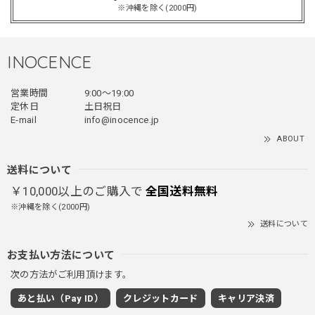
※沖縄を除く(2000円)
買って良かったです！！ただ写真の通り袖の方が明らかに長
いです！当方160cm女性、Lサイズで袖はかなり余る感じで
す！
INOCENCE
営業時間
9:00〜19:00
フェイクレイヤードダウンジャケット / FAKE LAYERED DOWN JACKET
定休日
土日祝日
ブラック/L
E-mail
info@inocence.jp
2025/12/24
ABOUT
とっても暖かいです！首元はフードもあるので全部閉めると
首しまる！ってなるから全部は閉めずに使うかも。 チャッ
送料について
クにチャックが気になりますが可愛いのでOKです！！笑
￥10,000以上のご購入で
全国送料無料
※沖縄を除く(2000円)
送料について
PUレザーショルダーバッグ / PU Leather Shoulder Bag
ブラック
お支払い方法について
2025/11/28
次の方法がご利用頂けます。
あと払い（Pay ID）
クレジットカード
キャリア決済
ワイドドレープスラックスパンツ / Wide Drape Slacks Pants