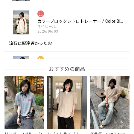
カラーブロックレトロトレーナー / Color Block retro Sweatshirt
ネイビー/L
2026/06/03
流石に配達遅かったお
フーデッドスタジアムジャンバー / Hooded Stadium Jumper
おすすめの商品
レッド/L
2026/05/30
フーデッドスタジアムジャンバー / Hooded Stadium Jumper
ブラック/L
2026/05/28
NCLLW オリジナルドッグタグネックレス / NCLLW Original Dog Tag Necklace