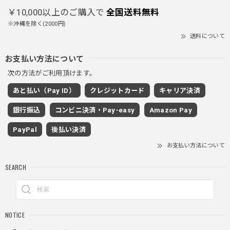
クにチャックが気になりますが可愛いのでOKです！！笑
￥10,000以上のご購入で
全国送料無料
※沖縄を除く(2000円)
送料について
PUレザーショルダーバッグ / PU Leather Shoulder Bag
ブラック
お支払い方法について
2025/11/28
次の方法がご利用頂けます。
あと払い（Pay ID）
クレジットカード
キャリア決済
ワイドドレープスラックスパンツ / Wide Drape Slacks Pants
銀行振込
コンビニ決済・Pay-easy
Amazon Pay
グレー/M
2025/11/28
PayPal
後払い決済
着心地もいいしカジュアル味が出ていい
お支払い方法について
SEARCH
クロスチャーム ビーズウォレットチェーン / CROSS CHARM BEADS WALLET CHAIN
2025/11/28
NOTICE
しっかりと重さがあるので安っぽくなく値段に見合ったクオ
リティ