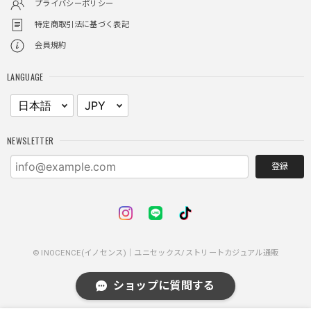
プライバシーポリシー
特定商取引法に基づく表記
会員規約
レイヤードチェックロングT / Layered Check Long T
ブラック/L
LANGUAGE
2025/11/28
身体のラインに沿って着れるため、印象がスラッとして見え
る。特に腕周りがいい感じ。
NEWSLETTER
登録
NCLLW ホイッスルネックレス / NCLLW Whistle Necklace
2025/11/28
普通に可愛い
© INOCENCE(イノセンス)｜ユニセックス/ストリートカジュアル通販
スターレザーカードホルダー / Star Leather Card Holder
ショップに質問する
2025/11/28