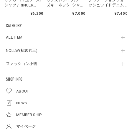
リンガーロゴルーズT
リブストライプルー
グラデーションウォ
2026/05/27
シャツ / RINGER
ズキーネックTシャ
ッシュワイドデニム /
LOGO LOOSE T-SHIRT
ツ/RIB STRIPE LOOSE
GRADATION WASH
¥6,200
¥7,000
¥7,400
KEY NECK T-SHIRT
WIDE DENIM
CATEGORY
スタンドカラーレトロジャケット / Stand Collar Retro Jacket
オフホワイト/M
ALL ITEM
2026/05/27
NCLLW(初恋老王)
ファッション小物
ボタンアクセント ポロシャツ / Button Accent Polo Shirt
ブラック/L
2026/05/21
SHOP INFO
ABOUT
ルーズワイドパンツ / Loose Wide Pants
グレー/L
NEWS
2026/05/21
MEMBER SHIP
マイページ
NCLLW オリジナルステッチナイロンバックパック / Original Stitch Nylon Backpack