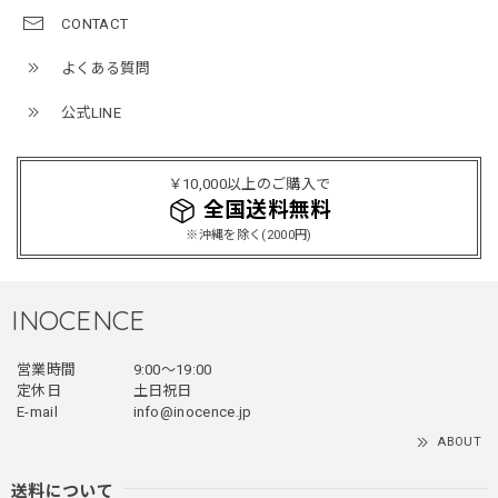
2026/04/15
CONTACT
よくある質問
公式LINE
ミリタリーボンバージャケット / Military Bomber Jacket
レッド/L
2025/12/24
￥10,000以上のご購入で
レッドめちゃくちゃカッコイイし可愛いです！こういうのっ
全国送料無料
てあまり他のお店で売ってないようなデザインだと思うので
※沖縄を除く(2000円)
買って良かったです！！ただ写真の通り袖の方が明らかに長
いです！当方160cm女性、Lサイズで袖はかなり余る感じで
す！
INOCENCE
営業時間
9:00〜19:00
フェイクレイヤードダウンジャケット / FAKE LAYERED DOWN JACKET
定休日
土日祝日
ブラック/L
E-mail
info@inocence.jp
2025/12/24
ABOUT
とっても暖かいです！首元はフードもあるので全部閉めると
首しまる！ってなるから全部は閉めずに使うかも。 チャッ
送料について