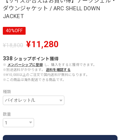
【サイズが合えばお買い得】アークシェル・
ダウンジャケット / ARC SHELL DOWN
JACKET
40%OFF
¥11,280
¥18,800
338
ショップポイント
獲得
※
メンバーシップに登録
し、購入をすると獲得できます。
※別途送料がかかります。
送料を確認する
※¥10,000以上のご注文で国内送料が無料になります。
※この商品は海外配送できる商品です。
種類
数量