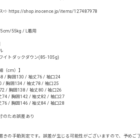
ス⇨
https://shop.inocence.jp/items/127487978
cm/55kg / L着用
】
ル
イトダックダウン(85-105g)
細（cm）】
/ 胸囲130 / 袖丈76 / 袖口24
/ 胸囲134 / 袖丈78 / 袖口25
 / 胸囲138 / 袖丈80 / 袖口26
4 / 胸囲142 / 袖丈82 / 袖口27
6 / 胸囲146 / 袖丈84 / 袖口28
寸のため誤差あり
置きの手動測定です。誤差が生じる可能性がございますので、予めご了承く