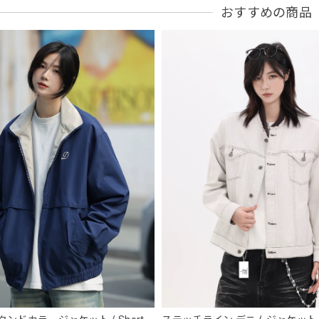
おすすめの商品
フーデッドスタジアムジャンバー / Hooded Stadium Jumper
ブラック/L
2026/05/28
NCLLW オリジナルドッグタグネックレス / NCLLW Original Dog Tag
2026/05/27
スタンドカラーレトロジャケット / Stand Collar Retro Jacket
オフホワイト/M
2026/05/27
ボタンアクセント ポロシャツ / Button Accent Polo Shirt
ブラック/L