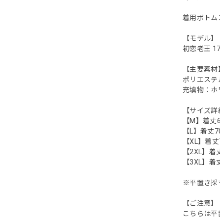
着用ボトム
【モデル】
初恋老王 175
【主要素材
ポリエステ
充填物：ホワ
【サイズ詳
【M】着丈68 
【L】着丈70 
【XL】着丈72
【2XL】着丈7
【3XL】着丈7
※平置き採
【ご注意】
こちらは平