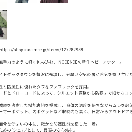
https://shop.inocence.jp/items/127782988
無重力のように軽く包み込む、INOCENCEの新作ヘビーアウター。
イトダックダウンを贅沢に充填し、分厚い空気の層が冷気を寄せ付け
性と防風性に優れたタフなファブリックを採用。
ードとドローコードによって、シルエット調整から防寒まで細かなコ
循環を考慮した機能裏地を搭載し、身体の温度を保ちながらムレを軽
ーマーポケット、内ポケットなど収納力も高く、日常からアウトドア
無骨な佇まいの中に、確かな防護性能を宿した一着。
ための“シェル”として、最高の安心感を。