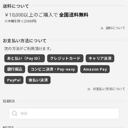
クにチャックが気になりますが可愛いのでOKです！！笑
送料について
￥10,000以上のご購入で
全国送料無料
※沖縄を除く(2000円)
PUレザーショルダーバッグ / PU Leather Shoulder Bag
送料について
ブラック
2025/11/28
お支払い方法について
次の方法がご利用頂けます。
ワイドドレープスラックスパンツ / Wide Drape Slacks Pants
あと払い（Pay ID）
クレジットカード
キャリア決済
グレー/M
2025/11/28
銀行振込
コンビニ決済・Pay-easy
Amazon Pay
着心地もいいしカジュアル味が出ていい
PayPal
後払い決済
お支払い方法について
SEARCH
クロスチャーム ビーズウォレットチェーン / CROSS CHARM BEADS WALLET CHAIN
2025/11/28
しっかりと重さがあるので安っぽくなく値段に見合ったクオ
NOTICE