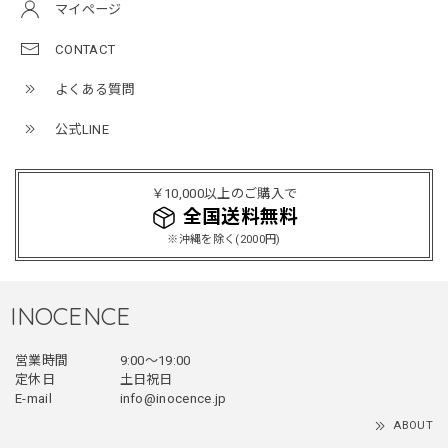
マイページ
2026/04/15
CONTACT
よくある質問
ミリタリーボンバージャケット / Military Bomber Jacket
レッド/L
公式LINE
2025/12/24
レッドめちゃくちゃカッコイイし可愛いです！こういうのっ
￥10,000以上のご購入で
てあまり他のお店で売ってないようなデザインだと思うので
全国送料無料
買って良かったです！！ただ写真の通り袖の方が明らかに長
※沖縄を除く(2000円)
いです！当方160cm女性、Lサイズで袖はかなり余る感じで
す！
INOCENCE
フェイクレイヤードダウンジャケット / FAKE LAYERED DOWN JACKET
営業時間
9:00〜19:00
ブラック/L
定休日
土日祝日
2025/12/24
E-mail
info@inocence.jp
とっても暖かいです！首元はフードもあるので全部閉めると
ABOUT
首しまる！ってなるから全部は閉めずに使うかも。 チャッ