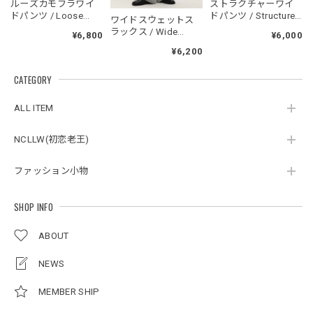
NCLLW オリジナルドッグタグネックレス / NCLLW Original Dog Tag Necklace
ルーズカモフラワイ
ストラクチャーワイ
2026/05/27
ドパンツ / Loose
ドパンツ / Structure
ワイドスウェットス
Camouflage Wide
Wide Pants
ラックス / Wide
¥6,800
¥6,000
Pants
Sweat Slacks
¥6,200
CATEGORY
スタンドカラーレトロジャケット / Stand Collar Retro Jacket
オフホワイト/M
2026/05/27
ALL ITEM
NCLLW(初恋老王)
ボタンアクセント ポロシャツ / Button Accent Polo Shirt
ブラック/L
ファッション小物
2026/05/21
SHOP INFO
ルーズワイドパンツ / Loose Wide Pants
ABOUT
グレー/L
2026/05/21
NEWS
MEMBER SHIP
NCLLW オリジナルステッチナイロンバックパック / Original Stitch Nylon Backpack