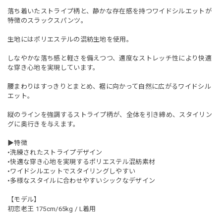
落ち着いたストライプ柄と、静かな存在感を持つワイドシルエットが
特徴のスラックスパンツ。
生地にはポリエステルの混紡生地を使用。
しなやかな落ち感と軽さを備えつつ、適度なストレッチ性により快適
な穿き心地を実現しています。
腰まわりはすっきりとまとめ、裾に向かって自然に広がるワイドシル
エット。
縦のラインを強調するストライプ柄が、全体を引き締め、スタイリン
グに奥行きを与えます。
▶︎特徴
•洗練されたストライプデザイン
•快適な穿き心地を実現するポリエステル混紡素材
•ワイドシルエットでスタイリングしやすい
•多様なスタイルに合わせやすいシックなデザイン
【モデル】
初恋老王 175cm/65kg / L着用