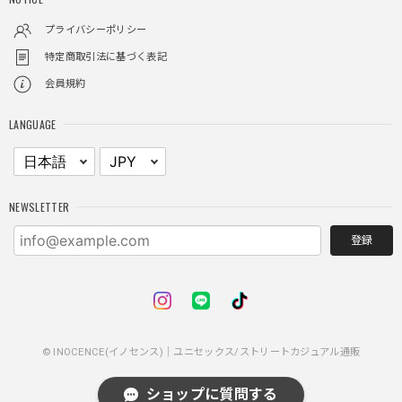
リティ
プライバシーポリシー
特定商取引法に基づく表記
レイヤードチェックロングT / Layered Check Long T
会員規約
ブラック/L
2025/11/28
LANGUAGE
身体のラインに沿って着れるため、印象がスラッとして見え
る。特に腕周りがいい感じ。
NEWSLETTER
NCLLW ホイッスルネックレス / NCLLW Whistle Necklace
登録
2025/11/28
普通に可愛い
© INOCENCE(イノセンス)｜ユニセックス/ストリートカジュアル通販
スターレザーカードホルダー / Star Leather Card Holder
2025/11/28
ショップに質問する