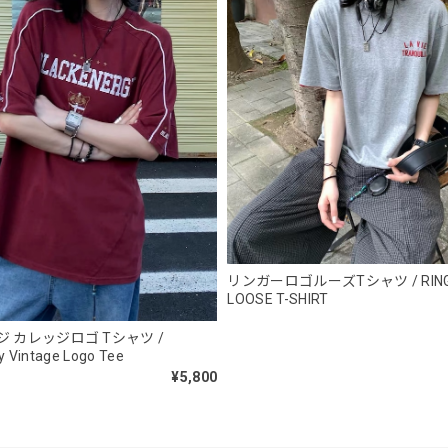
NCLLW オリジナルドッグタグネックレス / NCLLW Original Dog Tag
2026/05/27
スタンドカラーレトロジャケット / Stand Collar Retro Jacket
オフホワイト/M
2026/05/27
ボタンアクセント ポロシャツ / Button Accent Polo Shirt
ブラック/L
リンガーロゴルーズTシャツ / RINGE
2026/05/21
LOOSE T-SHIRT
 カレッジロゴ Tシャツ /
y Vintage Logo Tee
ルーズワイドパンツ / Loose Wide Pants
¥5,800
グレー/L
2026/05/21