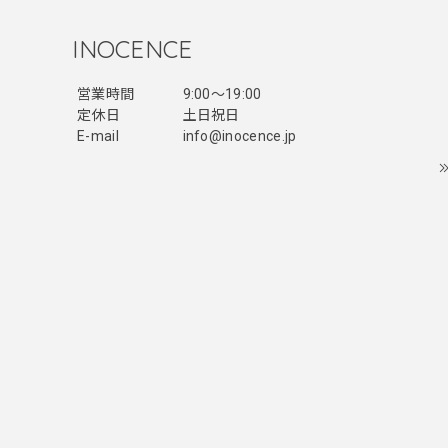
INOCENCE
営業時間
9:00〜19:00
定休日
土日祝日
E-mail
info@inocence.jp
レッドめ
たです！
とっても
気になり