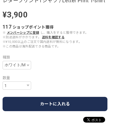
レタープリントTシャツ / Letter Print T-shirt
¥3,900
117
ショップポイント
獲得
※
メンバーシップに登録
し、購入をすると獲得できます。
※別途送料がかかります。
送料を確認する
※¥10,000以上のご注文で国内送料が無料になります。
※この商品は海外配送できる商品です。
種類
数量
カートに入れる