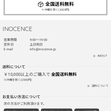
てあまり他のお店で売ってないようなデザインだと思うので
全国送料無料
買って良かったです！！ただ写真の通り袖の方が明らかに長
※沖縄を除く(2000円)
いです！当方160cm女性、Lサイズで袖はかなり余る感じで
す！
INOCENCE
フェイクレイヤードダウンジャケット / FAKE LAYERED DOWN JACKET
営業時間
9:00〜19:00
ブラック/L
2025/12/24
定休日
土日祝日
E-mail
info@inocence.jp
とっても暖かいです！首元はフードもあるので全部閉めると
ABOUT
首しまる！ってなるから全部は閉めずに使うかも。 チャッ
クにチャックが気になりますが可愛いのでOKです！！笑
送料について
￥10,000以上のご購入で
全国送料無料
※沖縄を除く(2000円)
PUレザーショルダーバッグ / PU Leather Shoulder Bag
送料について
ブラック
2025/11/28
お支払い方法について
次の方法がご利用頂けます。
ワイドドレープスラックスパンツ / Wide Drape Slacks Pants