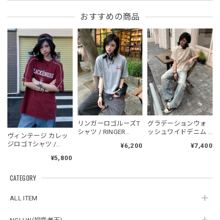
フーデッドスタジアムジャンバー / Hooded Stadium Jumper
おすすめの商品
レッド/L
2026/05/30
フーデッドスタジアムジャンバー / Hooded Stadium Jumper
ブラック/L
2026/05/28
NCLLW オリジナルドッグタグネックレス / NCLLW Original Dog Tag Necklace
リンガーロゴルーズT
グラデーションウォ
2026/05/27
シャツ / RINGER
ッシュワイドデニム /
ヴィンテージ カレッ
LOGO LOOSE T-SHIRT
GRADATION WASH
ジロゴ Tシャツ /
¥6,200
¥7,400
WIDE DENIM
Blackenergy Vintage
¥5,800
Logo Tee
スタンドカラーレトロジャケット / Stand Collar Retro Jacket
CATEGORY
オフホワイト/M
2026/05/27
ALL ITEM