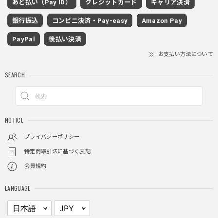
あと払い（Pay ID）
クレジットカード
キャリア決済
グレー/M
2025/11/28
銀行振込
コンビニ決済・Pay-easy
Amazon Pay
着心地もいいしカジュアル味が出ていい
PayPal
後払い決済
お支払い方法について
クロスチャーム ビーズウォレットチェーン / CROSS CHARM BEADS WALLET CHAIN
SEARCH
2025/11/28
しっかりと重さがあるので安っぽくなく値段に見合ったクオ
NOTICE
リティ
プライバシーポリシー
特定商取引法に基づく表記
レイヤードチェックロングT / Layered Check Long T
会員規約
ブラック/L
2025/11/28
LANGUAGE
身体のラインに沿って着れるため、印象がスラッとして見え
る。特に腕周りがいい感じ。