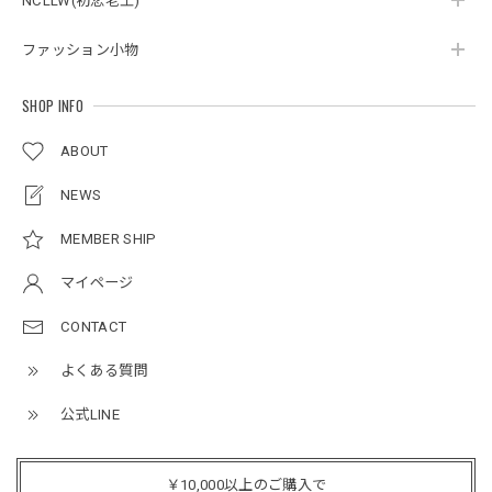
NCLLW(初恋老王)
ボタンアクセント ポロシャツ / Button Accent Polo Shirt
ブラック/L
ファッション小物
2026/05/21
SHOP INFO
ルーズワイドパンツ / Loose Wide Pants
ABOUT
グレー/L
2026/05/21
NEWS
MEMBER SHIP
NCLLW オリジナルステッチナイロンバックパック / Original Stitch Nylon Backpack
マイページ
2026/04/15
CONTACT
よくある質問
ミリタリーボンバージャケット / Military Bomber Jacket
レッド/L
公式LINE
2025/12/24
レッドめちゃくちゃカッコイイし可愛いです！こういうのっ
￥10,000以上のご購入で