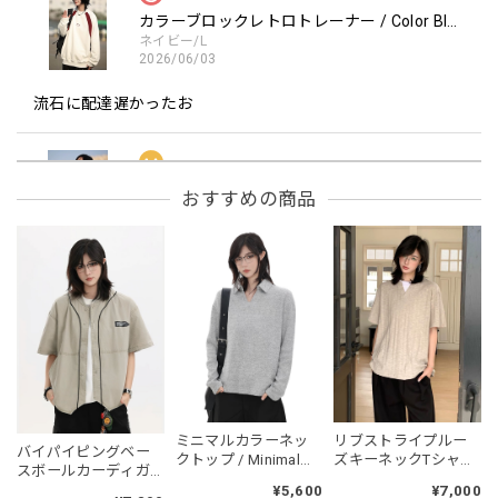
カラーブロックレトロトレーナー / Color Block retro Sweatshirt
ネイビー/L
2026/06/03
流石に配達遅かったお
フーデッドスタジアムジャンバー / Hooded Stadium Jumper
おすすめの商品
レッド/L
2026/05/30
フーデッドスタジアムジャンバー / Hooded Stadium Jumper
ブラック/L
2026/05/28
NCLLW オリジナルドッグタグネックレス / NCLLW Original Dog Tag Necklace
ミニマルカラーネッ
リブストライプルー
バイパイピングベー
2026/05/27
クトップ / Minimal
ズキーネックTシャ
スボールカーディガ
Collar V-Neck Top
ツ/RIB STRIPE LOOSE
ン / Bi-piping
¥5,600
¥7,000
KEY NECK T-SHIRT