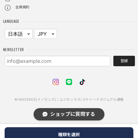
レイヤードチェックロングT / Layered Check Long T
会員規約
ブラック/L
2025/11/28
LANGUAGE
身体のラインに沿って着れるため、印象がスラッとして見え
る。特に腕周りがいい感じ。
NEWSLETTER
NCLLW ホイッスルネックレス / NCLLW Whistle Necklace
登録
2025/11/28
普通に可愛い
© INOCENCE(イノセンス)｜ユニセックス/ストリートカジュアル通販
スターレザーカードホルダー / Star Leather Card Holder
2025/11/28
ショップに質問する
メタルで金属感あるかなと思ったら重くもなく軽くもないプ
種類を選択
ラスチック味がある感じ。布は柔らかい合皮っぽい感じ。