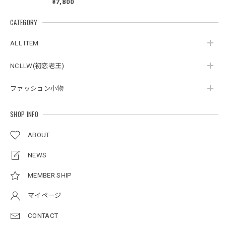
¥7,800
Baseball Cardigan
CATEGORY
スタンドカラーレトロジャケット / Stand Collar Retro Jacket
オフホワイト/M
ALL ITEM
2026/05/27
NCLLW(初恋老王)
ボタンアクセント ポロシャツ / Button Accent Polo Shirt
ファッション小物
ブラック/L
2026/05/21
SHOP INFO
ABOUT
ルーズワイドパンツ / Loose Wide Pants
グレー/L
NEWS
2026/05/21
MEMBER SHIP
マイページ
NCLLW オリジナルステッチナイロンバックパック / Original Stitch Nylon Backpack
2026/04/15
CONTACT