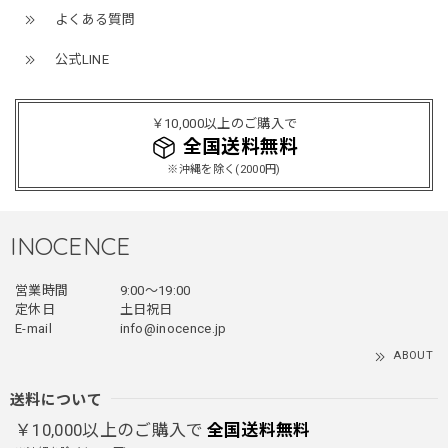
よくある質問
ミリタリーボンバージャケット / Military Bomber Jacket
公式LINE
レッド/L
2025/12/24
￥10,000以上のご購入で
レッドめちゃくちゃカッコイイし可愛いです！こういうのっ
全国送料無料
てあまり他のお店で売ってないようなデザインだと思うので
買って良かったです！！ただ写真の通り袖の方が明らかに長
※沖縄を除く(2000円)
いです！当方160cm女性、Lサイズで袖はかなり余る感じで
す！
INOCENCE
フェイクレイヤードダウンジャケット / FAKE LAYERED DOWN JACKET
営業時間
9:00〜19:00
ブラック/L
定休日
土日祝日
2025/12/24
E-mail
info@inocence.jp
ABOUT
とっても暖かいです！首元はフードもあるので全部閉めると
首しまる！ってなるから全部は閉めずに使うかも。 チャッ
送料について
クにチャックが気になりますが可愛いのでOKです！！笑
￥10,000以上のご購入で
全国送料無料