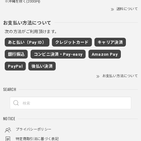
※沖縄を除く(2000円)
送料について
PUレザーショルダーバッグ / PU Leather Shoulder Bag
ブラック
お支払い方法について
2025/11/28
次の方法がご利用頂けます。
あと払い（Pay ID）
クレジットカード
キャリア決済
ワイドドレープスラックスパンツ / Wide Drape Slacks Pants
グレー/M
銀行振込
コンビニ決済・Pay-easy
Amazon Pay
2025/11/28
PayPal
後払い決済
着心地もいいしカジュアル味が出ていい
お支払い方法について
SEARCH
クロスチャーム ビーズウォレットチェーン / CROSS CHARM BEADS WALLET CHAIN
2025/11/28
しっかりと重さがあるので安っぽくなく値段に見合ったクオ
NOTICE
リティ
プライバシーポリシー
特定商取引法に基づく表記