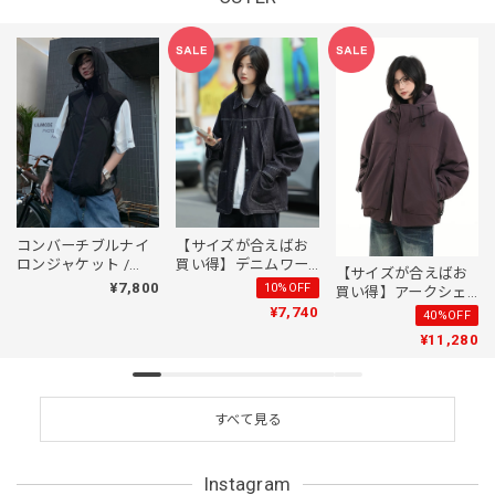
コンバーチブルナイ
【サイズが合えばお
ロンジャケット /
買い得】デニムワー
【サイズが合えばお
CONVERTIBLE
クジャケット /
¥7,800
10%OFF
買い得】アークシェ
NYLON JACKET
Denim Work Jacket
ル・ダウンジャケッ
¥7,740
40%OFF
ト / ARC SHELL
¥11,280
DOWN JACKET
すべて見る
Instagram