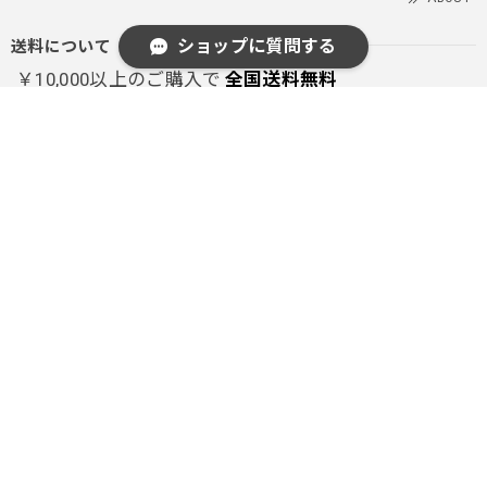
送料について
ショップに質問する
￥10,000以上のご購入で
全国送料無料
※沖縄を除く(2000円)
送料について
お支払い方法について
次の方法がご利用頂けます。
あと払い（Pay ID）
クレジットカード
キャリア決済
銀行振込
コンビニ決済・Pay-easy
Amazon Pay
PayPal
後払い決済
お支払い方法について
SEARCH