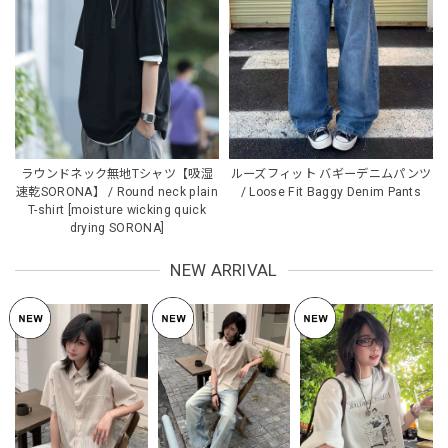
ラウンドネック無地Tシャツ【吸湿
ルーズフィット バギーデニムパンツ
速乾SORONA】 / Round neck plain
/ Loose Fit Baggy Denim Pants
T-shirt [moisture wicking quick
drying SORONA]
NEW ARRIVAL