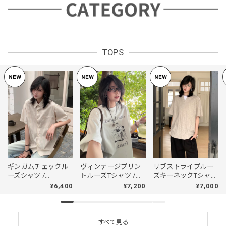
TOPS
ギンガムチェックル
ヴィンテージプリン
リブストライプルー
ーズシャツ /
トルーズTシャツ /
ズキーネックTシャ
GINGHAM CHECK
VINTAGE PRINT
ツ/RIB STRIPE
¥6,400
¥7,200
¥7,000
LOOSE SHIRT
LOOSE T-SHIRT
LOOSE KEY NECK T-
SHIRT
すべて見る