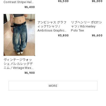
Tee
¥6,500
¥6,000
Contrast Stripe Half
Sleeve Shirt
¥6,400
ヴィンテージウォッ
アンビシャス グラフ
リブヘンリー ポロTシ
シュ バレルレッグデ
ィックTシャツ /
ャツ / Rib Henley
ニム / Vintage Wash
Ambitious Graphic
Polo Tee
Barrel Leg Denim
Tee
¥6,900
¥5,800
¥6,600
MORE