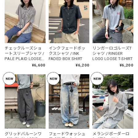
チェックルーズショ
インクフェードボッ
リンガーロゴルーズT
ートスリーブシャツ /
クスシャツ / INK
シャツ / RINGER
PALE PLAID LOOSE
FADED BOX SHIRT
LOGO LOOSE T-SHIRT
SHORT SLEEVE SHIRT
¥6,600
¥6,200
¥6,200
グリッドバルーンワ
フェードウォッシュ
メランジボーダーロ