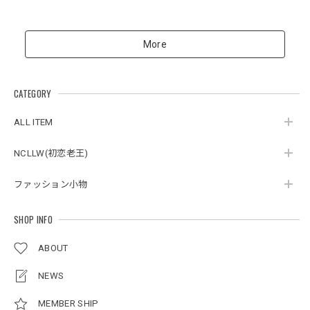
More
CATEGORY
ALL ITEM
NCLLW(初恋老王)
ファッション小物
SHOP INFO
ABOUT
NEWS
MEMBER SHIP