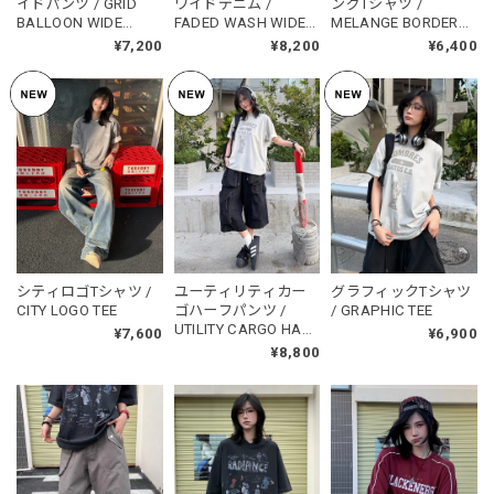
イドパンツ / GRID
ワイドデニム /
ングTシャツ /
BALLOON WIDE
FADED WASH WIDE
MELANGE BORDER
PANTS
DENIM
LONG TEE
¥7,200
¥8,200
¥6,400
シティロゴTシャツ /
ユーティリティカー
グラフィックTシャツ
CITY LOGO TEE
ゴハーフパンツ /
/ GRAPHIC TEE
UTILITY CARGO HALF
¥7,600
¥6,900
PANTS
¥8,800