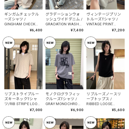
ギンガムチェックル
グラデーションウォ
ヴィンテージプリン
ーズシャツ /
ッシュワイドデニム /
トルーズTシャツ /
GINGHAM CHECK
GRADATION WASH
VINTAGE PRINT
LOOSE SHIRT
WIDE DENIM
LOOSE T-SHIRT
¥6,400
¥7,400
¥7,200
リブストライプルー
モノクログラフィッ
リブルーズノースリ
ズキーネックTシャ
クルーズTシャツ /
ーブトップス /
ツ/RIB STRIPE LOOSE
GRAY MONOCHROME
RIBBED LOOSE
KEY NECK T-SHIRT
GRAPHIC LOOSE T-
SLEEVELESS TOP
¥7,000
¥6,900
¥5,600
SHIRT