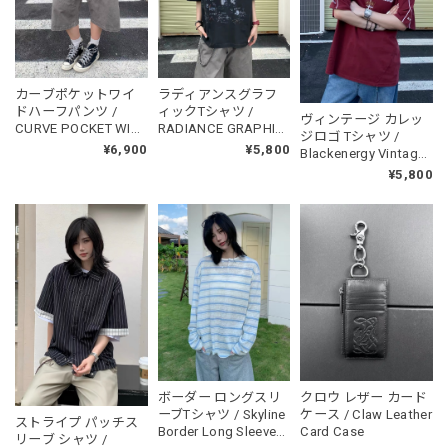
カーブポケットワイ
ラディアンスグラフ
ドハーフパンツ /
ィックTシャツ /
ヴィンテージ カレッ
CURVE POCKET WIDE
RADIANCE GRAPHIC
ジロゴ Tシャツ /
HALF PANTS
TEE
¥6,900
¥5,800
Blackenergy Vintage
Logo Tee
¥5,800
ボーダー ロングスリ
クロウ レザー カード
ーブTシャツ / Skyline
ケース / Claw Leather
ストライプ パッチス
Border Long Sleeve
Card Case
リーブ シャツ /