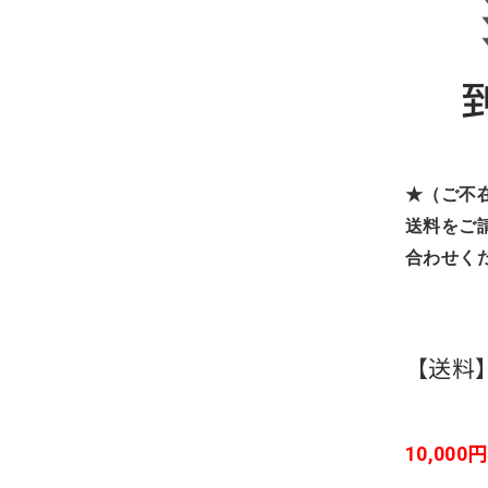
★（ご不
送料をご
合わせく
【送料
10,0