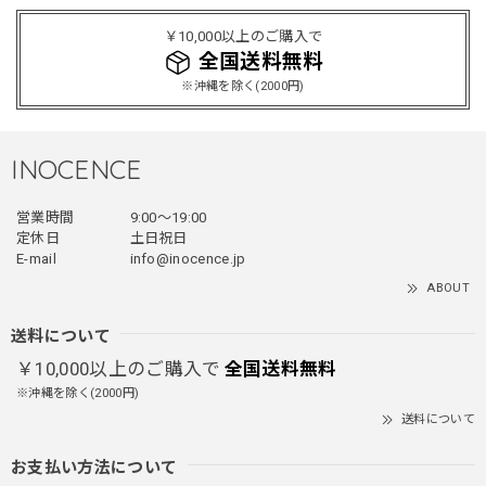
2025/12/24
￥10,000以上のご購入で
レッドめちゃくちゃカッコイイし可愛いです！こういうのっ
全国送料無料
てあまり他のお店で売ってないようなデザインだと思うので
※沖縄を除く(2000円)
買って良かったです！！ただ写真の通り袖の方が明らかに長
いです！当方160cm女性、Lサイズで袖はかなり余る感じで
す！
INOCENCE
営業時間
9:00〜19:00
フェイクレイヤードダウンジャケット / FAKE LAYERED DOWN JACKET
定休日
土日祝日
ブラック/L
E-mail
info@inocence.jp
2025/12/24
ABOUT
とっても暖かいです！首元はフードもあるので全部閉めると
首しまる！ってなるから全部は閉めずに使うかも。 チャッ
送料について
クにチャックが気になりますが可愛いのでOKです！！笑
￥10,000以上のご購入で
全国送料無料
※沖縄を除く(2000円)
送料について
PUレザーショルダーバッグ / PU Leather Shoulder Bag
ブラック
お支払い方法について
2025/11/28