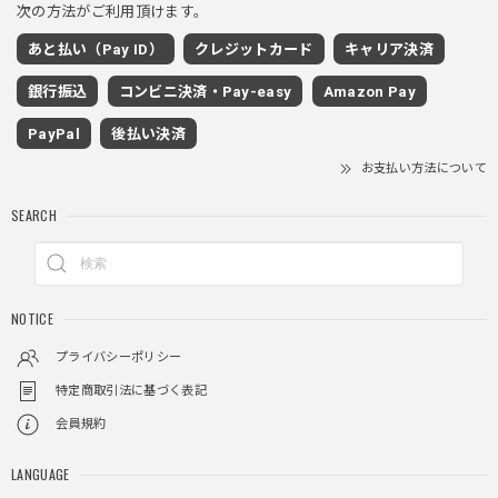
次の方法がご利用頂けます。
あと払い（Pay ID）
クレジットカード
キャリア決済
ワイドドレープスラックスパンツ / Wide Drape Slacks Pants
銀行振込
コンビニ決済・Pay-easy
Amazon Pay
グレー/M
2025/11/28
PayPal
後払い決済
着心地もいいしカジュアル味が出ていい
お支払い方法について
SEARCH
クロスチャーム ビーズウォレットチェーン / CROSS CHARM BEADS WALLET CHAIN
2025/11/28
NOTICE
しっかりと重さがあるので安っぽくなく値段に見合ったクオ
リティ
プライバシーポリシー
特定商取引法に基づく表記
会員規約
レイヤードチェックロングT / Layered Check Long T
ブラック/L
LANGUAGE
2025/11/28