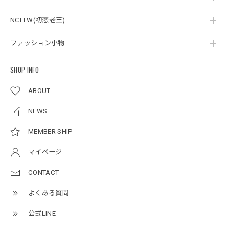
2026/05/27
NCLLW(初恋老王)
ファッション小物
ボタンアクセント ポロシャツ / Button Accent Polo Shirt
ブラック/L
2026/05/21
SHOP INFO
ABOUT
ルーズワイドパンツ / Loose Wide Pants
グレー/L
NEWS
2026/05/21
MEMBER SHIP
マイページ
NCLLW オリジナルステッチナイロンバックパック / Original Stitch Nylon Backpack
2026/04/15
CONTACT
よくある質問
公式LINE
ミリタリーボンバージャケット / Military Bomber Jacket
レッド/L