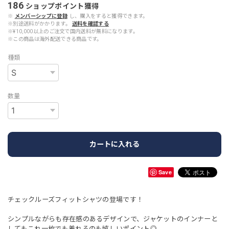
186
ショップポイント
獲得
※
メンバーシップに登録
し、購入をすると獲得できます。
※別途送料がかかります。
送料を確認する
※¥10,000以上のご注文で国内送料が無料になります。
※この商品は海外配送できる商品です。
種類
数量
カートに入れる
Save
チェックルーズフィットシャツの登場です！
シンプルながらも存在感のあるデザインで、ジャケットのインナーと
してもこれ一枚でも着れるのも嬉しいポイント◎