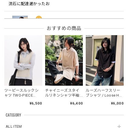
流石に配達遅かったお
フーデッドスタジアムジャンバー / Hooded Stadium Jumper
おすすめの商品
レッド/L
2026/05/30
フーデッドスタジアムジャンバー / Hooded Stadium Jumper
ブラック/L
2026/05/28
NCLLW オリジナルドッグタグネックレス / NCLLW Original Dog Tag Necklace
ツーピースルックシ
チャイニーズスタイ
ルーズハーフスリー
2026/05/27
ャツ TWO-PIECE
ルリネンシャツ半袖:
ブシャツ / Loose Half
LOOK SHIRT
長袖 / Chinese Style
Sleeve Shirt
¥6,500
¥6,400
¥6,000
Linen Shirt
CATEGORY
スタンドカラーレトロジャケット / Stand Collar Retro Jacket
オフホワイト/M
ALL ITEM