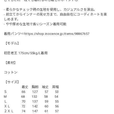
- 柔らかなチェック柄の生地を使用し、カジュアルさを演出。
- 前立てからインナーの見せ方まで、自由自在にコーディネートを楽
しめます。
- やや厚めな生地で長いシーズン着用可能
着用パンツ⇨
https://shop.inocence.jp/items/98867657
【モデル】
初恋老王 175cm/55kg/L着用
【素材】
コットン
【サイズ】
着丈 胸囲 袖丈 肩幅
Ｓ 66 127 57 53
M 68 132 58 54
Ｌ 70 137 59 55
ＸＬ 72 142 60 56
２ＸＬ 74 147 61 57