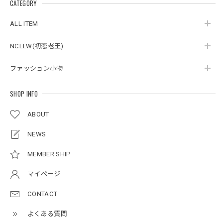
スタンドカラーレトロジャケット / Stand Collar Retro Jacket
CATEGORY
オフホワイト/M
2026/05/27
ALL ITEM
NCLLW(初恋老王)
ボタンアクセント ポロシャツ / Button Accent Polo Shirt
ブラック/L
ファッション小物
2026/05/21
SHOP INFO
ルーズワイドパンツ / Loose Wide Pants
ABOUT
グレー/L
2026/05/21
NEWS
MEMBER SHIP
NCLLW オリジナルステッチナイロンバックパック / Original Stitch Nylon Backpack
マイページ
2026/04/15
CONTACT
よくある質問
ミリタリーボンバージャケット / Military Bomber Jacket