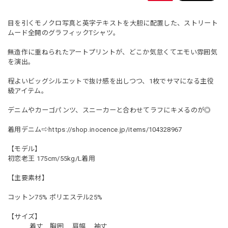
目を引くモノクロ写真と英字テキストを大胆に配置した、ストリート
ムード全開のグラフィックTシャツ。
無造作に重ねられたアートプリントが、どこか気怠くてエモい雰囲気
を演出。
程よいビッグシルエットで抜け感を出しつつ、1枚でサマになる主役
級アイテム。
デニムやカーゴパンツ、スニーカーと合わせてラフにキメるのが◎
着用デニム⇨
https://shop.inocence.jp/items/104328967
【モデル】
初恋老王 175cm/55kg/L着用
【主要素材】
コットン75% ポリエステル25%
【サイズ】
着丈 胸囲 肩幅 袖丈