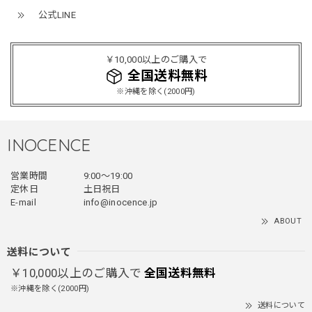
レッド/L
公式LINE
2025/12/24
レッドめちゃくちゃカッコイイし可愛いです！こういうのっ
￥10,000以上のご購入で
てあまり他のお店で売ってないようなデザインだと思うので
全国送料無料
買って良かったです！！ただ写真の通り袖の方が明らかに長
※沖縄を除く(2000円)
いです！当方160cm女性、Lサイズで袖はかなり余る感じで
す！
INOCENCE
フェイクレイヤードダウンジャケット / FAKE LAYERED DOWN JACKET
営業時間
9:00〜19:00
ブラック/L
2025/12/24
定休日
土日祝日
E-mail
info@inocence.jp
とっても暖かいです！首元はフードもあるので全部閉めると
ABOUT
首しまる！ってなるから全部は閉めずに使うかも。 チャッ
クにチャックが気になりますが可愛いのでOKです！！笑
送料について
￥10,000以上のご購入で
全国送料無料
※沖縄を除く(2000円)
PUレザーショルダーバッグ / PU Leather Shoulder Bag
送料について
ブラック