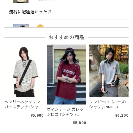
流石に配達遅かったお
フーデッドスタジアムジャンバー / Hooded Stadium Jumper
おすすめの商品
レッド/L
2026/05/30
フーデッドスタジアムジャンバー / Hooded Stadium Jumper
ブラック/L
2026/05/28
NCLLW オリジナルドッグタグネックレス / NCLLW Original Dog Tag Necklace
ヘンリーネックリン
リンガーロゴルーズT
2026/05/27
ガーステッチTシャツ
シャツ / RINGER
ヴィンテージ カレッ
/ Henley Neck Ringer
LOGO LOOSE T-SHIRT
ジロゴ Tシャツ /
¥5,900
¥6,200
Stitch T-shirt
Blackenergy Vintage
¥5,800
Logo Tee