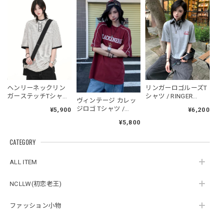
フーデッドスタジアムジャンバー / Hooded Stadium Jumper
ブラック/L
2026/05/28
NCLLW オリジナルドッグタグネックレス / NCLLW Original Dog Tag Necklace
ヘンリーネックリン
リンガーロゴルーズT
2026/05/27
ガーステッチTシャツ
シャツ / RINGER
ヴィンテージ カレッ
/ Henley Neck Ringer
LOGO LOOSE T-SHIRT
ジロゴ Tシャツ /
¥5,900
¥6,200
Stitch T-shirt
Blackenergy Vintage
¥5,800
Logo Tee
スタンドカラーレトロジャケット / Stand Collar Retro Jacket
CATEGORY
オフホワイト/M
2026/05/27
ALL ITEM
NCLLW(初恋老王)
ボタンアクセント ポロシャツ / Button Accent Polo Shirt
ブラック/L
ファッション小物
2026/05/21