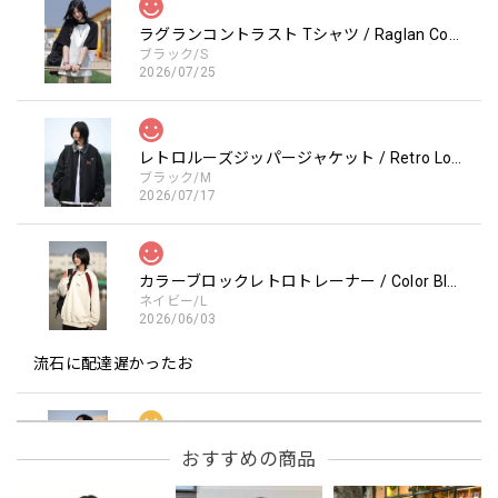
ラグランコントラスト Tシャツ / Raglan Contrast T-Shirt
ブラック/S
2026/07/25
レトロルーズジッパージャケット / Retro Loose Zipper Jacket
ブラック/M
2026/07/17
カラーブロックレトロトレーナー / Color Block retro Sweatshirt
ネイビー/L
2026/06/03
流石に配達遅かったお
フーデッドスタジアムジャンバー / Hooded Stadium Jumper
おすすめの商品
レッド/L
2026/05/30