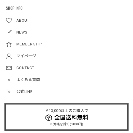
SHOP INFO
ルーズワイドパンツ / Loose Wide Pants
ABOUT
グレー/L
2026/05/21
NEWS
MEMBER SHIP
NCLLW オリジナルステッチナイロンバックパック / Original Stitch Nylon Backpack
マイページ
2026/04/15
CONTACT
よくある質問
ミリタリーボンバージャケット / Military Bomber Jacket
レッド/L
公式LINE
2025/12/24
レッドめちゃくちゃカッコイイし可愛いです！こういうのっ
￥10,000以上のご購入で
てあまり他のお店で売ってないようなデザインだと思うので
全国送料無料
買って良かったです！！ただ写真の通り袖の方が明らかに長
※沖縄を除く(2000円)
いです！当方160cm女性、Lサイズで袖はかなり余る感じで
す！