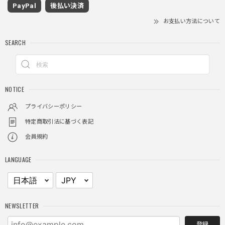
着心地もいいしカジュアル味が出ていい
PayPal
後払い決済
お支払い方法について
クロスチャーム ビーズウォレットチェーン / CROSS CHARM BEADS WALLET CHAIN
SEARCH
2025/11/28
しっかりと重さがあるので安っぽくなく値段に見合ったクオ
NOTICE
リティ
プライバシーポリシー
特定商取引法に基づく表記
レイヤードチェックロングT / Layered Check Long T
会員規約
ブラック/L
2025/11/28
LANGUAGE
身体のラインに沿って着れるため、印象がスラッとして見え
る。特に腕周りがいい感じ。
NEWSLETTER
NCLLW ホイッスルネックレス / NCLLW Whistle Necklace
2025/11/28
登録