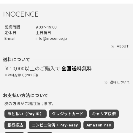
INOCENCE
フェイクレイヤードダウンジャケット / FAKE LAYERED DOWN JACKET
営業時間
9:00〜19:00
ブラック/L
2025/12/24
定休日
土日祝日
E-mail
info@inocence.jp
とっても暖かいです！首元はフードもあるので全部閉めると
ABOUT
首しまる！ってなるから全部は閉めずに使うかも。 チャッ
クにチャックが気になりますが可愛いのでOKです！！笑
送料について
￥10,000以上のご購入で
全国送料無料
※沖縄を除く(2000円)
PUレザーショルダーバッグ / PU Leather Shoulder Bag
送料について
ブラック
2025/11/28
お支払い方法について
次の方法がご利用頂けます。
ワイドドレープスラックスパンツ / Wide Drape Slacks Pants
あと払い（Pay ID）
クレジットカード
キャリア決済
グレー/M
2025/11/28
銀行振込
コンビニ決済・Pay-easy
Amazon Pay