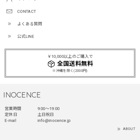
NCLLW オリジナルステッチナイロンバックパック / Original Stitch Nylon Backpack
2026/04/15
CONTACT
よくある質問
公式LINE
ミリタリーボンバージャケット / Military Bomber Jacket
レッド/L
2025/12/24
￥10,000以上のご購入で
レッドめちゃくちゃカッコイイし可愛いです！こういうのっ
全国送料無料
てあまり他のお店で売ってないようなデザインだと思うので
※沖縄を除く(2000円)
買って良かったです！！ただ写真の通り袖の方が明らかに長
いです！当方160cm女性、Lサイズで袖はかなり余る感じで
す！
INOCENCE
営業時間
9:00〜19:00
フェイクレイヤードダウンジャケット / FAKE LAYERED DOWN JACKET
定休日
土日祝日
ブラック/L
E-mail
info@inocence.jp
2025/12/24
ABOUT
とっても暖かいです！首元はフードもあるので全部閉めると