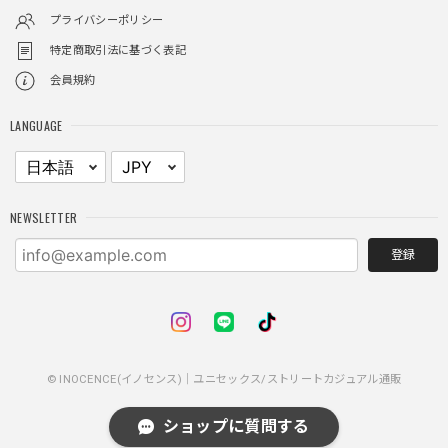
リティ
プライバシーポリシー
特定商取引法に基づく表記
会員規約
レイヤードチェックロングT / Layered Check Long T
ブラック/L
LANGUAGE
2025/11/28
身体のラインに沿って着れるため、印象がスラッとして見え
る。特に腕周りがいい感じ。
NEWSLETTER
登録
NCLLW ホイッスルネックレス / NCLLW Whistle Necklace
2025/11/28
普通に可愛い
© INOCENCE(イノセンス)｜ユニセックス/ストリートカジュアル通販
スターレザーカードホルダー / Star Leather Card Holder
ショップに質問する
2025/11/28