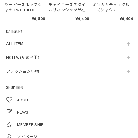
NCLLW オリジナルドッグタグネックレス / NCLLW Original Dog Tag Necklace
ツーピースルックシ
チャイニーズスタイ
ギンガムチェックル
2026/05/27
ャツ TWO-PIECE
ルリネンシャツ半袖:
ーズシャツ /
LOOK SHIRT
長袖 / Chinese Style
GINGHAM CHECK
¥6,500
¥6,400
¥6,400
Linen Shirt
LOOSE SHIRT
CATEGORY
スタンドカラーレトロジャケット / Stand Collar Retro Jacket
オフホワイト/M
ALL ITEM
2026/05/27
NCLLW(初恋老王)
ファッション小物
ボタンアクセント ポロシャツ / Button Accent Polo Shirt
ブラック/L
2026/05/21
SHOP INFO
ABOUT
ルーズワイドパンツ / Loose Wide Pants
グレー/L
NEWS
2026/05/21
MEMBER SHIP
マイページ