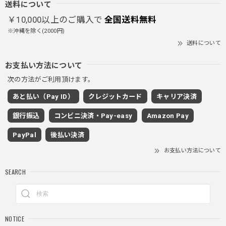
首しまる！ってなるから全部は閉めずに使うかも。 チャッ
送料について
クにチャックが気になりますが可愛いのでOKです！！笑
￥10,000以上のご購入で
全国送料無料
※沖縄を除く(2000円)
送料について
PUレザーショルダーバッグ / PU Leather Shoulder Bag
ブラック
お支払い方法について
2025/11/28
次の方法がご利用頂けます。
あと払い（Pay ID）
クレジットカード
キャリア決済
ワイドドレープスラックスパンツ / Wide Drape Slacks Pants
銀行振込
コンビニ決済・Pay-easy
Amazon Pay
グレー/M
2025/11/28
PayPal
後払い決済
着心地もいいしカジュアル味が出ていい
お支払い方法について
SEARCH
クロスチャーム ビーズウォレットチェーン / CROSS CHARM BEADS WALLET CHAIN
2025/11/28
NOTICE
しっかりと重さがあるので安っぽくなく値段に見合ったクオ