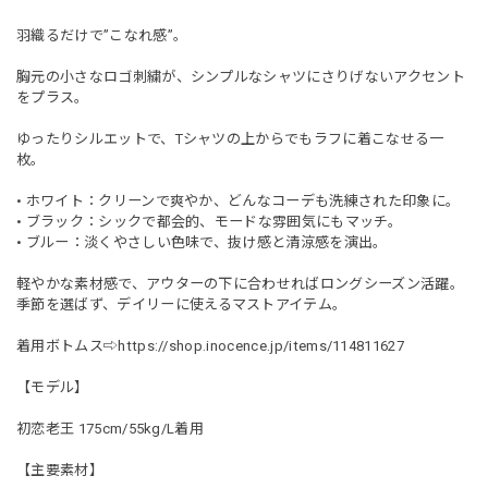
羽織るだけで”こなれ感”。
胸元の小さなロゴ刺繍が、シンプルなシャツにさりげないアクセント
をプラス。
ゆったりシルエットで、Tシャツの上からでもラフに着こなせる一
枚。
• ホワイト：クリーンで爽やか、どんなコーデも洗練された印象に。
• ブラック：シックで都会的、モードな雰囲気にもマッチ。
• ブルー：淡くやさしい色味で、抜け感と清涼感を演出。
軽やかな素材感で、アウターの下に合わせればロングシーズン活躍。
季節を選ばず、デイリーに使えるマストアイテム。
着用ボトムス⇨
https://shop.inocence.jp/items/114811627
【モデル】
初恋老王 175cm/55kg/L着用
【主要素材】