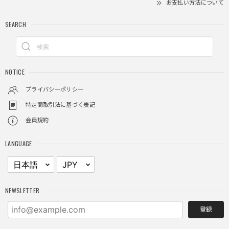
お支払い方法について
SEARCH
クロスチャーム ビーズウォレットチェーン / CROSS CHARM BEADS WALLET CHAIN
2025/11/28
NOTICE
しっかりと重さがあるので安っぽくなく値段に見合ったクオ
リティ
プライバシーポリシー
特定商取引法に基づく表記
会員規約
レイヤードチェックロングT / Layered Check Long T
ブラック/L
LANGUAGE
2025/11/28
身体のラインに沿って着れるため、印象がスラッとして見え
る。特に腕周りがいい感じ。
NEWSLETTER
登録
NCLLW ホイッスルネックレス / NCLLW Whistle Necklace
2025/11/28