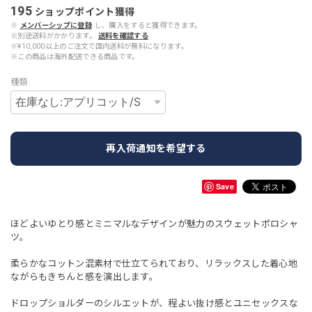
195
ショップポイント
獲得
※
メンバーシップに登録
し、購入をすると獲得できます。
※別途送料がかかります。
送料を確認する
※¥10,000以上のご注文で国内送料が無料になります。
※この商品は海外配送できる商品です。
種類
再入荷通知を希望する
Save
ほどよいゆとり感とミニマルなデザインが魅力のスウェットポロシャ
ツ。
柔らかなコットン混素材で仕立てられており、リラックスした着心地
ながらもきちんと感を演出します。
ドロップショルダーのシルエットが、程よい抜け感とユニセックスな