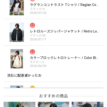
ラグランコントラスト Tシャツ / Raglan Contrast T-Shirt
ブラック/S
2026/07/25
レトロルーズジッパージャケット / Retro Loose Zipper Jacket
ブラック/M
2026/07/17
カラーブロックレトロトレーナー / Color Block retro Sweatshirt
ネイビー/L
2026/06/03
流石に配達遅かったお
フーデッドスタジアムジャンバー / Hooded Stadium Jumper
おすすめの商品
レッド/L
2026/05/30