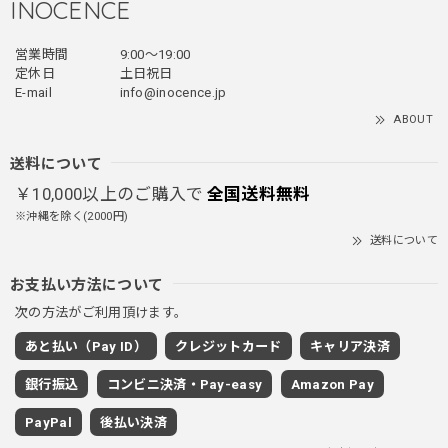
INOCENCE
営業時間
9:00〜19:00
フェイクレイヤードダウンジャケット / FAKE LAYERED DOWN JACKET
定休日
土日祝日
ブラック/L
E-mail
info@inocence.jp
2025/12/24
ABOUT
とっても暖かいです！首元はフードもあるので全部閉めると
首しまる！ってなるから全部は閉めずに使うかも。 チャッ
送料について
クにチャックが気になりますが可愛いのでOKです！！笑
￥10,000以上のご購入で
全国送料無料
※沖縄を除く(2000円)
送料について
PUレザーショルダーバッグ / PU Leather Shoulder Bag
ブラック
お支払い方法について
2025/11/28
次の方法がご利用頂けます。
あと払い（Pay ID）
クレジットカード
キャリア決済
ワイドドレープスラックスパンツ / Wide Drape Slacks Pants
銀行振込
コンビニ決済・Pay-easy
Amazon Pay
グレー/M
2025/11/28
PayPal
後払い決済
着心地もいいしカジュアル味が出ていい