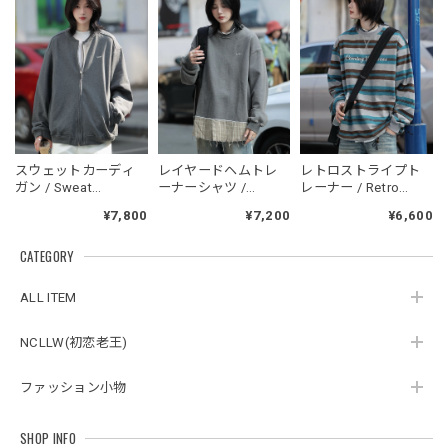
フーデッドスタジアムジャンバー / Hooded Stadium Jumper
ブラック/L
2026/05/28
NCLLW オリジナルドッグタグネックレス / NCLLW Original Dog Tag Necklace
スウェットカーディ
レイヤードヘムトレ
レトロストライプト
2026/05/27
ガン / Sweat
ーナーシャツ /
レーナー / Retro
Cardigan
Layered Hem
Striped Sweatshirt
¥7,800
¥7,200
¥6,600
sweatshirt
CATEGORY
スタンドカラーレトロジャケット / Stand Collar Retro Jacket
オフホワイト/M
ALL ITEM
2026/05/27
NCLLW(初恋老王)
ファッション小物
ボタンアクセント ポロシャツ / Button Accent Polo Shirt
ブラック/L
2026/05/21
SHOP INFO