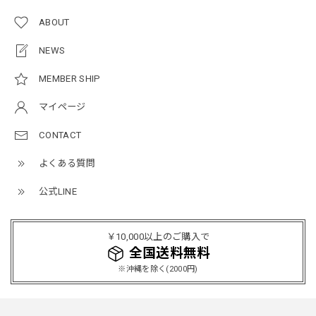
ABOUT
ルーズワイドパンツ / Loose Wide Pants
グレー/L
NEWS
2026/05/21
MEMBER SHIP
マイページ
NCLLW オリジナルステッチナイロンバックパック / Original Stitch Nylon Backpack
2026/04/15
CONTACT
よくある質問
公式LINE
ミリタリーボンバージャケット / Military Bomber Jacket
レッド/L
2025/12/24
￥10,000以上のご購入で
レッドめちゃくちゃカッコイイし可愛いです！こういうのっ
全国送料無料
てあまり他のお店で売ってないようなデザインだと思うので
※沖縄を除く(2000円)
買って良かったです！！ただ写真の通り袖の方が明らかに長
いです！当方160cm女性、Lサイズで袖はかなり余る感じで
す！