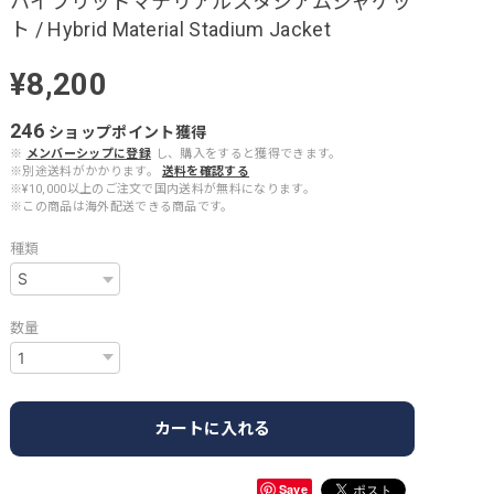
ハイブリッドマテリアルスタジアムジャケッ
ト / Hybrid Material Stadium Jacket
¥8,200
246
ショップポイント
獲得
※
メンバーシップに登録
し、購入をすると獲得できます。
※別途送料がかかります。
送料を確認する
※¥10,000以上のご注文で国内送料が無料になります。
※この商品は海外配送できる商品です。
種類
数量
カートに入れる
Save