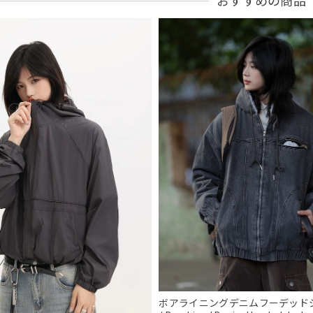
おすすめの商品
フーデッドスタジアムジャンバー / Hooded Stadium Jumper
ブラック/L
2026/05/28
NCLLW オリジナルドッグタグネックレス / NCLLW Original Dog Tag
2026/05/27
スタンドカラーレトロジャケット / Stand Collar Retro Jacket
オフホワイト/M
2026/05/27
ボタンアクセント ポロシャツ / Button Accent Polo Shirt
ブラック/L
ボアライニングデニムフーデッド
2026/05/21