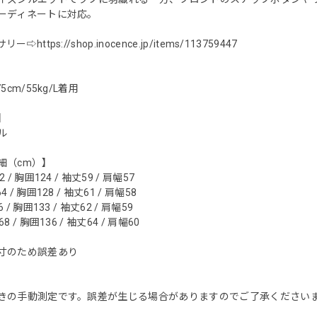
ーディネートに対応。
サリー⇨
https://shop.inocence.jp/items/113759447
5cm/55kg/L着用
】
ル
細（cm）】
/ 胸囲124 / 袖丈59 / 肩幅57
/ 胸囲128 / 袖丈61 / 肩幅58
/ 胸囲133 / 袖丈62 / 肩幅59
 / 胸囲136 / 袖丈64 / 肩幅60
寸のため誤差あり
きの手動測定です。誤差が生じる場合がありますのでご了承くださいませ。