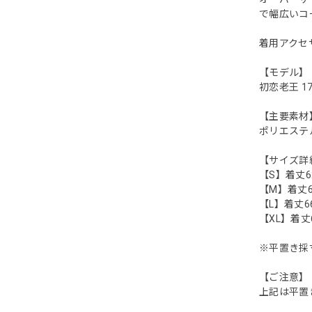
で幅広いコ
着用アクセ
【モデル】
初恋老王 17
【主要素材
ポリエステ
【サイズ詳
【S】着丈62 
【M】着丈64 
【L】着丈66 
【XL】着丈68
※平置き採
【ご注意】
上記は平置