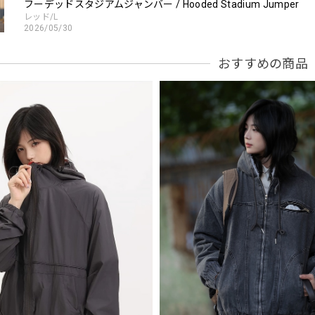
フーデッドスタジアムジャンバー / Hooded Stadium Jumper
レッド/L
2026/05/30
おすすめの商品
フーデッドスタジアムジャンバー / Hooded Stadium Jumper
ブラック/L
2026/05/28
NCLLW オリジナルドッグタグネックレス / NCLLW Original Dog Tag
2026/05/27
スタンドカラーレトロジャケット / Stand Collar Retro Jacket
オフホワイト/M
2026/05/27