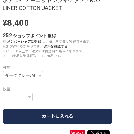
ボアライナーコットンジャケット／BOA
LINER COTTON JACKET
¥8,400
252
ショップポイント
獲得
※
メンバーシップに登録
し、購入をすると獲得できます。
※別途送料がかかります。
送料を確認する
※¥10,000以上のご注文で国内送料が無料になります。
※この商品は海外配送できる商品です。
種類
数量
カートに入れる
Save