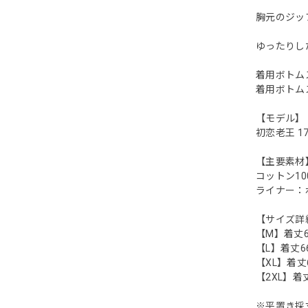
胸元のジッ
ゆったりし
着用ボトム
着用ボトム
【モデル】
初恋老王 17
【主要素材
コットン10
ライナー：
【サイズ詳
【M】着丈64 
【L】着丈66 
【XL】着丈68
【2XL】着丈7
※平置き採