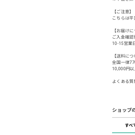
【ご注意】
こちらは平
【お届けに
ご入金確認
10-15
【送料につ
全国一律77
10,00
よくある質
ショップ
すべ