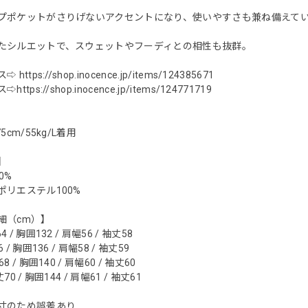
プポケットがさりげないアクセントになり、使いやすさも兼ね備えて
たシルエットで、スウェットやフーディとの相性も抜群。
ス⇨
https://shop.inocence.jp/items/124385671
ス⇨
https://shop.inocence.jp/items/124771719
5cm/55kg/L着用
】
0%
ポリエステル100%
細（cm）】
/ 胸囲132 / 肩幅56 / 袖丈58
/ 胸囲136 / 肩幅58 / 袖丈59
 / 胸囲140 / 肩幅60 / 袖丈60
0 / 胸囲144 / 肩幅61 / 袖丈61
寸のため誤差あり