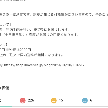
置きの手動測定です。誤差が生じる可能性がございますので、予めご了承く
ついて】
後、発送手配を行い、検品後にお届けします。
営業日（土日祝日除く）程度がお届けの目安となります。
いて】
0円 ※沖縄は2000円
0円以上のご注文で国内送料が無料になります。
問:
https://shop.inocence.jp/blog/2023/04/28/134512
の評価
て
226
15
6