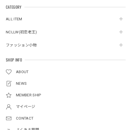
スタンドカラーレトロジャケット / Stand Collar Retro Jacket
CATEGORY
オフホワイト/M
2026/05/27
ALL ITEM
NCLLW(初恋老王)
ボタンアクセント ポロシャツ / Button Accent Polo Shirt
ブラック/L
ファッション小物
2026/05/21
SHOP INFO
ルーズワイドパンツ / Loose Wide Pants
ABOUT
グレー/L
2026/05/21
NEWS
MEMBER SHIP
NCLLW オリジナルステッチナイロンバックパック / Original Stitch Nylon Backpack
マイページ
2026/04/15
CONTACT
よくある質問