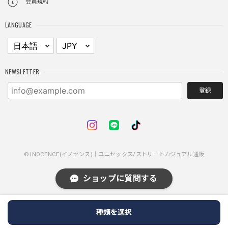
会員規約
ブラック/L
2025/11/28
LANGUAGE
身体のラインに沿って着れるため、印象がスラッとして見え
る。特に腕周りがいい感じ。
NEWSLETTER
NCLLW ホイッスルネックレス / NCLLW Whistle Necklace
2025/11/28
登録
普通に可愛い
© INOCENCE(イノセンス)｜ユニセックス/ストリートカジュアル通販
スターレザーカードホルダー / Star Leather Card Holder
2025/11/28
ショップに質問する
メタルで金属感あるかなと思ったら重くもなく軽くもないプ
ラスチック味がある感じ。布は柔らかい合皮っぽい感じ。
種類を選択