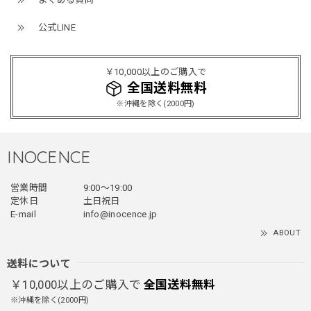
ミリタリーボンバージャケット / Military Bomber Jacket
レッド/L
公式LINE
2025/12/24
レッドめちゃくちゃカッコイイし可愛いです！こういうのっ
￥10,000以上のご購入で
てあまり他のお店で売ってないようなデザインだと思うので
全国送料無料
買って良かったです！！ただ写真の通り袖の方が明らかに長
※沖縄を除く(2000円)
いです！当方160cm女性、Lサイズで袖はかなり余る感じで
す！
INOCENCE
フェイクレイヤードダウンジャケット / FAKE LAYERED DOWN JACKET
営業時間
9:00〜19:00
ブラック/L
2025/12/24
定休日
土日祝日
E-mail
info@inocence.jp
とっても暖かいです！首元はフードもあるので全部閉めると
ABOUT
首しまる！ってなるから全部は閉めずに使うかも。 チャッ
クにチャックが気になりますが可愛いのでOKです！！笑
送料について
￥10,000以上のご購入で
全国送料無料
※沖縄を除く(2000円)
PUレザーショルダーバッグ / PU Leather Shoulder Bag