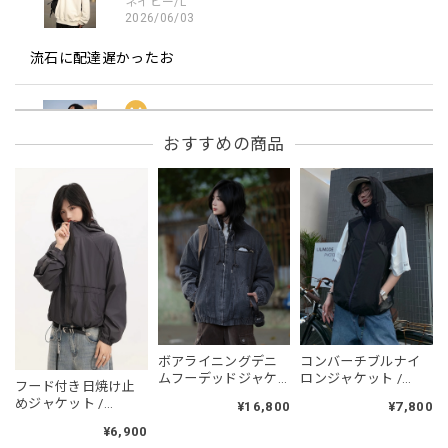
ネイビー/L
2026/06/03
流石に配達遅かったお
フーデッドスタジアムジャンバー / Hooded Stadium Jumper
おすすめの商品
レッド/L
2026/05/30
フーデッドスタジアムジャンバー / Hooded Stadium Jumper
ブラック/L
2026/05/28
NCLLW オリジナルドッグタグネックレス / NCLLW Original Dog Tag Necklace
ボアライニングデニ
コンバーチブルナイ
2026/05/27
ムフーデッドジャケ
ロンジャケット /
フード付き日焼け止
ット / Boa-Lined
CONVERTIBLE NYLON
めジャケット /
¥16,800
¥7,800
Denim Hooded
JACKET
Hooded Sunscreen
Jacket
¥6,900
Jacket