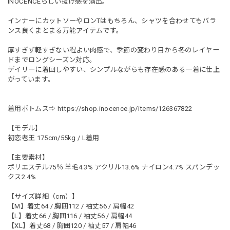
INOCENCEらしい抜け感を演出。
インナーにカットソーやロンTはもちろん、シャツを合わせてもバラ
ンス良くまとまる万能アイテムです。
厚すぎず軽すぎない程よい肉感で、季節の変わり目から冬のレイヤー
ドまでロングシーズン対応。
デイリーに着回しやすい、シンプルながらも存在感のある一着に仕上
がっています。
着用ボトムス⇨
https://shop.inocence.jp/items/126367822
【モデル】
初恋老王 175cm/55kg / L着用
【主要素材】
ポリエステル75％ 羊毛4.3% アクリル13.6% ナイロン4.7% スパンデッ
クス2.4%
【サイズ詳細（cm）】
【M】着丈64 / 胸囲112 / 袖丈56 / 肩幅42
【L】着丈66 / 胸囲116 / 袖丈56 / 肩幅44
【XL】着丈68 / 胸囲120 / 袖丈57 / 肩幅46