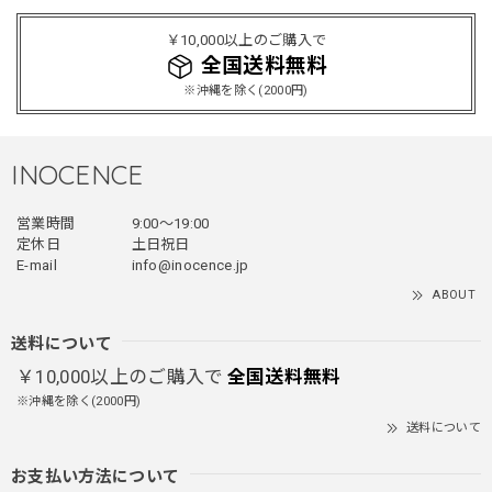
2025/12/24
￥10,000以上のご購入で
レッドめちゃくちゃカッコイイし可愛いです！こういうのっ
全国送料無料
てあまり他のお店で売ってないようなデザインだと思うので
※沖縄を除く(2000円)
買って良かったです！！ただ写真の通り袖の方が明らかに長
いです！当方160cm女性、Lサイズで袖はかなり余る感じで
す！
INOCENCE
営業時間
9:00〜19:00
フェイクレイヤードダウンジャケット / FAKE LAYERED DOWN JACKET
定休日
土日祝日
ブラック/L
E-mail
info@inocence.jp
2025/12/24
ABOUT
とっても暖かいです！首元はフードもあるので全部閉めると
首しまる！ってなるから全部は閉めずに使うかも。 チャッ
送料について
クにチャックが気になりますが可愛いのでOKです！！笑
￥10,000以上のご購入で
全国送料無料
※沖縄を除く(2000円)
送料について
PUレザーショルダーバッグ / PU Leather Shoulder Bag
ブラック
お支払い方法について
2025/11/28