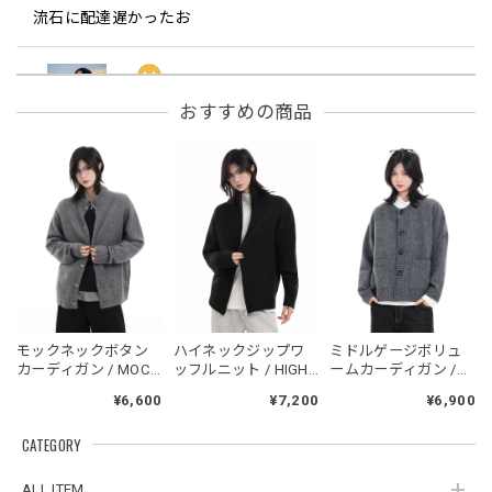
流石に配達遅かったお
フーデッドスタジアムジャンバー / Hooded Stadium Jumper
おすすめの商品
レッド/L
2026/05/30
フーデッドスタジアムジャンバー / Hooded Stadium Jumper
ブラック/L
2026/05/28
NCLLW オリジナルドッグタグネックレス / NCLLW Original Dog Tag Necklace
モックネックボタン
ハイネックジップワ
ミドルゲージボリュ
2026/05/27
カーディガン / MOCK
ッフルニット / HIGH
ームカーディガン /
NECK BUTTON
NECK ZIP WAFFLE
Mid-Gauge Volume
¥6,600
¥7,200
¥6,900
CARDIGAN
KNIT
Knit Cardigan
CATEGORY
スタンドカラーレトロジャケット / Stand Collar Retro Jacket
オフホワイト/M
ALL ITEM