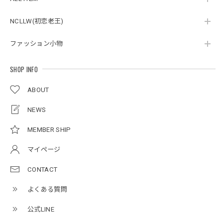
2026/05/27
NCLLW(初恋老王)
ファッション小物
ボタンアクセント ポロシャツ / Button Accent Polo Shirt
ブラック/L
2026/05/21
SHOP INFO
ABOUT
ルーズワイドパンツ / Loose Wide Pants
グレー/L
NEWS
2026/05/21
MEMBER SHIP
マイページ
NCLLW オリジナルステッチナイロンバックパック / Original Stitch Nylon Backpack
2026/04/15
CONTACT
よくある質問
公式LINE
ミリタリーボンバージャケット / Military Bomber Jacket
レッド/L