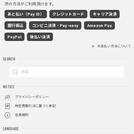
次の方法がご利用頂けます。
あと払い（Pay ID）
クレジットカード
キャリア決済
ワイドドレープスラックスパンツ / Wide Drape Slacks Pants
銀行振込
コンビニ決済・Pay-easy
Amazon Pay
グレー/M
2025/11/28
PayPal
後払い決済
着心地もいいしカジュアル味が出ていい
お支払い方法について
SEARCH
クロスチャーム ビーズウォレットチェーン / CROSS CHARM BEADS WALLET CHAIN
2025/11/28
NOTICE
しっかりと重さがあるので安っぽくなく値段に見合ったクオ
リティ
プライバシーポリシー
特定商取引法に基づく表記
会員規約
レイヤードチェックロングT / Layered Check Long T
ブラック/L
LANGUAGE
2025/11/28