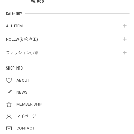
Jacket
¥6,900
Jacket
スタンドカラーレトロジャケット / Stand Collar Retro Jacket
CATEGORY
オフホワイト/M
2026/05/27
ALL ITEM
NCLLW(初恋老王)
ボタンアクセント ポロシャツ / Button Accent Polo Shirt
ブラック/L
ファッション小物
2026/05/21
SHOP INFO
ルーズワイドパンツ / Loose Wide Pants
ABOUT
グレー/L
2026/05/21
NEWS
MEMBER SHIP
NCLLW オリジナルステッチナイロンバックパック / Original Stitch Nylon Backpack
マイページ
2026/04/15
CONTACT