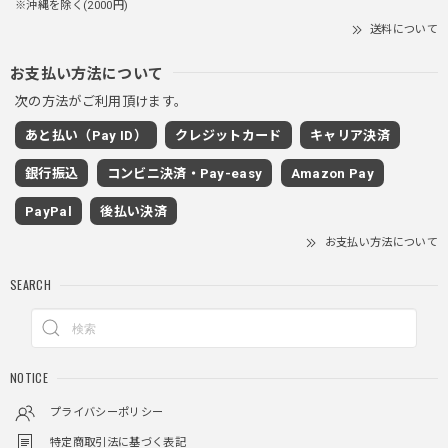
※沖縄を除く(2000円)
PUレザーショルダーバッグ / PU Leather Shoulder Bag
送料について
ブラック
2025/11/28
お支払い方法について
次の方法がご利用頂けます。
ワイドドレープスラックスパンツ / Wide Drape Slacks Pants
あと払い（Pay ID）
クレジットカード
キャリア決済
グレー/M
2025/11/28
銀行振込
コンビニ決済・Pay-easy
Amazon Pay
着心地もいいしカジュアル味が出ていい
PayPal
後払い決済
お支払い方法について
クロスチャーム ビーズウォレットチェーン / CROSS CHARM BEADS WALLET CHAIN
SEARCH
2025/11/28
しっかりと重さがあるので安っぽくなく値段に見合ったクオ
NOTICE
リティ
プライバシーポリシー
特定商取引法に基づく表記