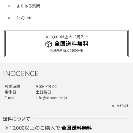
よくある質問
ミリタリーボンバージャケット / Military Bomber Jacket
レッド/L
公式LINE
2025/12/24
レッドめちゃくちゃカッコイイし可愛いです！こういうのっ
￥10,000以上のご購入で
てあまり他のお店で売ってないようなデザインだと思うので
全国送料無料
買って良かったです！！ただ写真の通り袖の方が明らかに長
※沖縄を除く(2000円)
いです！当方160cm女性、Lサイズで袖はかなり余る感じで
す！
INOCENCE
フェイクレイヤードダウンジャケット / FAKE LAYERED DOWN JACKET
営業時間
9:00〜19:00
ブラック/L
2025/12/24
定休日
土日祝日
E-mail
info@inocence.jp
とっても暖かいです！首元はフードもあるので全部閉めると
ABOUT
首しまる！ってなるから全部は閉めずに使うかも。 チャッ
クにチャックが気になりますが可愛いのでOKです！！笑
送料について
￥10,000以上のご購入で
全国送料無料