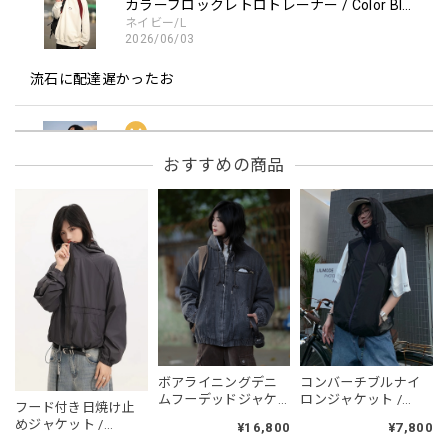
カラーブロックレトロトレーナー / Color Block retro Sweatshirt
ネイビー/L
2026/06/03
流石に配達遅かったお
フーデッドスタジアムジャンバー / Hooded Stadium Jumper
おすすめの商品
レッド/L
2026/05/30
フーデッドスタジアムジャンバー / Hooded Stadium Jumper
ブラック/L
2026/05/28
NCLLW オリジナルドッグタグネックレス / NCLLW Original Dog Tag Necklace
ボアライニングデニ
コンバーチブルナイ
2026/05/27
ムフーデッドジャケ
ロンジャケット /
フード付き日焼け止
ット / Boa-Lined
CONVERTIBLE NYLON
めジャケット /
¥16,800
¥7,800
Denim Hooded
JACKET
Hooded Sunscreen