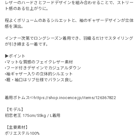
レザーのハードさとフードデザインを組み合わせることで、ストリー
ト感のある仕上がりに。
程よくボリュームのあるシルエットと、袖のギャザーデザインが立体
感を演出。
インナー次第でロングシーズン着用でき、羽織るだけでスタイリング
が引き締まる一着です。
▶︎ポイント
•マットな質感のフェイクレザー素材
•フード付きデザインでカジュアルダウン
•袖ギャザー入りの立体的シルエット
•裾・袖口はリブ仕様でバランス良し
着用ボトムス⇨
https://shop.inocence.jp/items/126367822
【モデル】
初恋老王 175cm/55kg / L着用
【主要素材】
ポリエステル100%