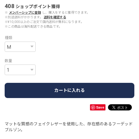
408
ショップポイント
獲得
※
メンバーシップに登録
し、購入をすると獲得できます。
※別途送料がかかります。
送料を確認する
※¥10,000以上のご注文で国内送料が無料になります。
※この商品は海外配送できる商品です。
種類
数量
カートに入れる
Save
マットな質感のフェイクレザーを使用した、存在感のあるフーデッド
ブルゾン。