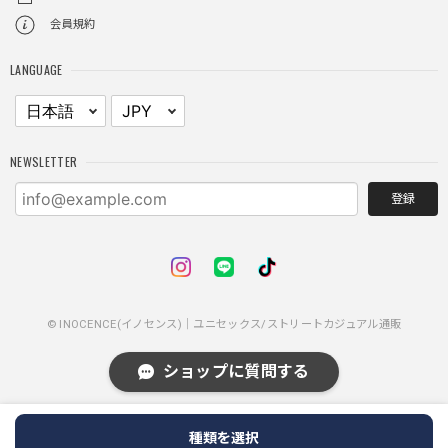
レイヤードチェックロングT / Layered Check Long T
会員規約
ブラック/L
2025/11/28
LANGUAGE
身体のラインに沿って着れるため、印象がスラッとして見え
る。特に腕周りがいい感じ。
NEWSLETTER
NCLLW ホイッスルネックレス / NCLLW Whistle Necklace
2025/11/28
登録
普通に可愛い
© INOCENCE(イノセンス)｜ユニセックス/ストリートカジュアル通販
スターレザーカードホルダー / Star Leather Card Holder
2025/11/28
ショップに質問する
メタルで金属感あるかなと思ったら重くもなく軽くもないプ
ラスチック味がある感じ。布は柔らかい合皮っぽい感じ。
種類を選択