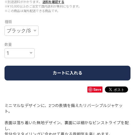
※別途送料がかかります。
送料を確認する
※¥10,000以上のご注文で国内送料が無料になります。
※この商品は海外配送できる商品です。
種類
数量
カートに入れる
Save
ミニマルなデザインに、2つの表情を備えたリバーシブルジャケッ
ト。
表面は落ち着いた無地デザイン、裏面には細かなピンストライプを配
し、
気分やスタイリングに合わせて異なる雰囲気を楽しめます。