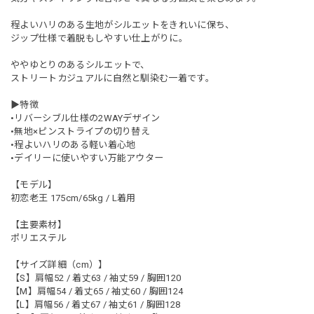
程よいハリのある生地がシルエットをきれいに保ち、
ジップ仕様で着脱もしやすい仕上がりに。
ややゆとりのあるシルエットで、
ストリートカジュアルに自然と馴染む一着です。
▶︎特徴
•リバーシブル仕様の2WAYデザイン
•無地×ピンストライプの切り替え
•程よいハリのある軽い着心地
•デイリーに使いやすい万能アウター
【モデル】
初恋老王 175cm/65kg / L着用
【主要素材】
ポリエステル
【サイズ詳細（cm）】
【S】肩幅52 / 着丈63 / 袖丈59 / 胸囲120
【M】肩幅54 / 着丈65 / 袖丈60 / 胸囲124
【L】肩幅56 / 着丈67 / 袖丈61 / 胸囲128