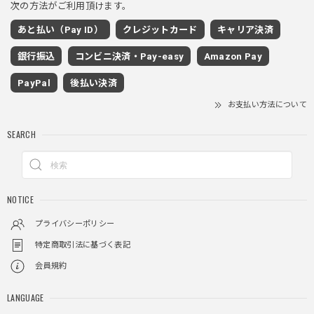
次の方法がご利用頂けます。
あと払い（Pay ID）
クレジットカード
キャリア決済
ワイドドレープスラックスパンツ / Wide Drape Slacks Pants
銀行振込
コンビニ決済・Pay-easy
Amazon Pay
グレー/M
2025/11/28
PayPal
後払い決済
着心地もいいしカジュアル味が出ていい
お支払い方法について
SEARCH
クロスチャーム ビーズウォレットチェーン / CROSS CHARM BEADS WALLET CHAIN
2025/11/28
NOTICE
しっかりと重さがあるので安っぽくなく値段に見合ったクオ
リティ
プライバシーポリシー
特定商取引法に基づく表記
会員規約
レイヤードチェックロングT / Layered Check Long T
ブラック/L
LANGUAGE
2025/11/28