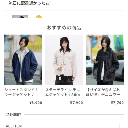
流石に配達遅かったお
フーデッドスタジアムジャンバー / Hooded Stadium Jumper
おすすめの商品
レッド/L
2026/05/30
フーデッドスタジアムジャンバー / Hooded Stadium Jumper
ブラック/L
2026/05/28
NCLLW オリジナルドッグタグネックレス / NCLLW Original Dog Tag Necklace
ショートスタンドカ
ステッチライン デニ
【サイズが合えばお
2026/05/27
ラージャケット /
ムジャケット / Stitch
買い得】デニムワー
Short Stand Collar
Line Denim Jacket
クジャケット / Denim
¥8,900
¥7,900
¥7,740
Jacket
Work Jacket
CATEGORY
スタンドカラーレトロジャケット / Stand Collar Retro Jacket
オフホワイト/M
ALL ITEM