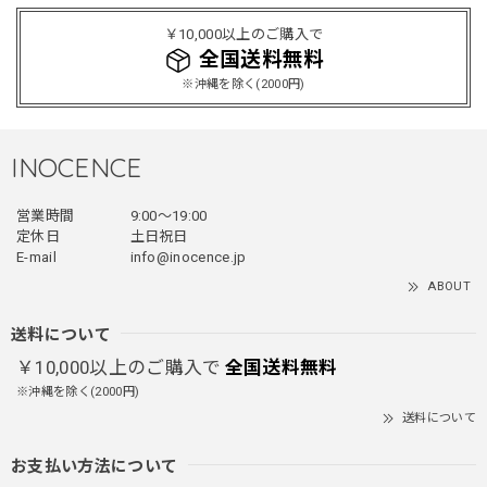
2025/12/24
￥10,000以上のご購入で
レッドめちゃくちゃカッコイイし可愛いです！こういうのっ
全国送料無料
てあまり他のお店で売ってないようなデザインだと思うので
※沖縄を除く(2000円)
買って良かったです！！ただ写真の通り袖の方が明らかに長
いです！当方160cm女性、Lサイズで袖はかなり余る感じで
す！
INOCENCE
営業時間
9:00〜19:00
フェイクレイヤードダウンジャケット / FAKE LAYERED DOWN JACKET
定休日
土日祝日
ブラック/L
E-mail
info@inocence.jp
2025/12/24
ABOUT
とっても暖かいです！首元はフードもあるので全部閉めると
首しまる！ってなるから全部は閉めずに使うかも。 チャッ
送料について
クにチャックが気になりますが可愛いのでOKです！！笑
￥10,000以上のご購入で
全国送料無料
※沖縄を除く(2000円)
送料について
PUレザーショルダーバッグ / PU Leather Shoulder Bag
ブラック
お支払い方法について
2025/11/28