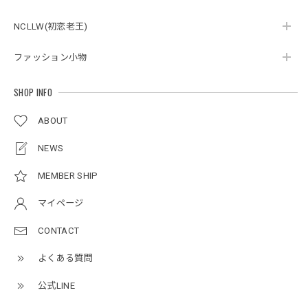
2026/05/27
NCLLW(初恋老王)
ファッション小物
ボタンアクセント ポロシャツ / Button Accent Polo Shirt
ブラック/L
2026/05/21
SHOP INFO
ABOUT
ルーズワイドパンツ / Loose Wide Pants
グレー/L
NEWS
2026/05/21
MEMBER SHIP
マイページ
NCLLW オリジナルステッチナイロンバックパック / Original Stitch Nylon Backpack
2026/04/15
CONTACT
よくある質問
公式LINE
ミリタリーボンバージャケット / Military Bomber Jacket
レッド/L