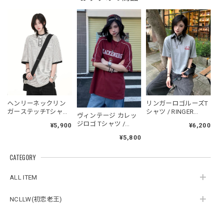
レッド/L
2026/05/30
フーデッドスタジアムジャンバー / Hooded Stadium Jumper
ブラック/L
2026/05/28
NCLLW オリジナルドッグタグネックレス / NCLLW Original Dog Tag Necklace
ヘンリーネックリン
リンガーロゴルーズT
2026/05/27
ガーステッチTシャツ
シャツ / RINGER
ヴィンテージ カレッ
/ Henley Neck Ringer
LOGO LOOSE T-SHIRT
ジロゴ Tシャツ /
¥5,900
¥6,200
Stitch T-shirt
Blackenergy Vintage
¥5,800
Logo Tee
スタンドカラーレトロジャケット / Stand Collar Retro Jacket
CATEGORY
オフホワイト/M
2026/05/27
ALL ITEM
NCLLW(初恋老王)
ボタンアクセント ポロシャツ / Button Accent Polo Shirt