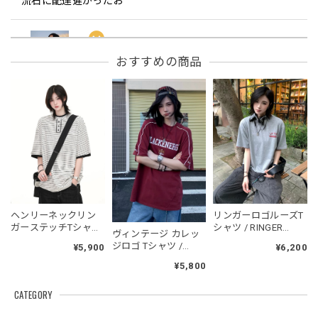
流石に配達遅かったお
フーデッドスタジアムジャンバー / Hooded Stadium Jumper
おすすめの商品
レッド/L
2026/05/30
フーデッドスタジアムジャンバー / Hooded Stadium Jumper
ブラック/L
2026/05/28
NCLLW オリジナルドッグタグネックレス / NCLLW Original Dog Tag Necklace
ヘンリーネックリン
リンガーロゴルーズT
2026/05/27
ガーステッチTシャツ
シャツ / RINGER
ヴィンテージ カレッ
/ Henley Neck Ringer
LOGO LOOSE T-SHIRT
ジロゴ Tシャツ /
¥5,900
¥6,200
Stitch T-shirt
Blackenergy Vintage
¥5,800
Logo Tee
スタンドカラーレトロジャケット / Stand Collar Retro Jacket
CATEGORY
オフホワイト/M
2026/05/27