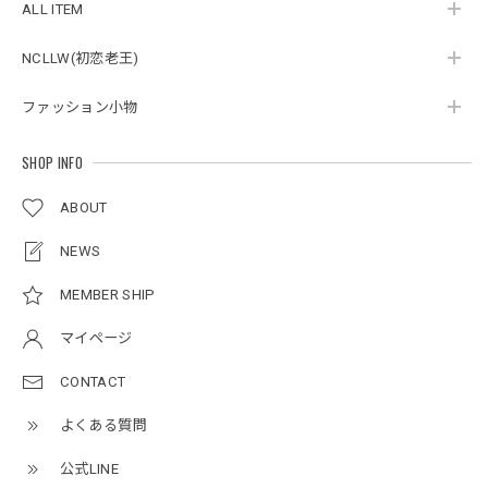
ALL ITEM
NCLLW(初恋老王)
ボタンアクセント ポロシャツ / Button Accent Polo Shirt
ブラック/L
ファッション小物
2026/05/21
SHOP INFO
ルーズワイドパンツ / Loose Wide Pants
ABOUT
グレー/L
2026/05/21
NEWS
MEMBER SHIP
NCLLW オリジナルステッチナイロンバックパック / Original Stitch Nylon Backpack
マイページ
2026/04/15
CONTACT
よくある質問
ミリタリーボンバージャケット / Military Bomber Jacket
レッド/L
公式LINE
2025/12/24