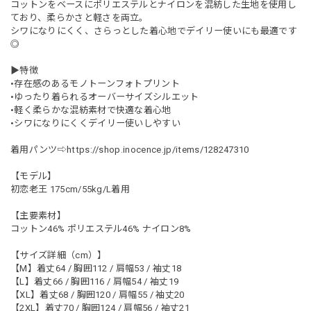
コットンをベースにポリエステルとナイロンを混紡した生地を使用し
ており、柔らかさと軽さを両立。
シワになりにくく、さらっとした着心地でデイリー使いにも最適です
◎
▶︎特徴
•存在感のあるモノトーンフォトプリント
•ゆったり着られるオーバーサイズシルエット
•軽く柔らかな混紡素材で快適な着心地
•シワになりにくくデイリー使いしやすい
着用パンツ⇨
https://shop.inocence.jp/items/128247310
【モデル】
初恋老王 175cm/55kg/L着用
【主要素材】
コットン46% ポリエステル46% ナイロン8%
【サイズ詳細（cm）】
【M】着丈64 / 胸囲112 / 肩幅53 / 袖丈18
【L】着丈66 / 胸囲116 / 肩幅54 / 袖丈19
【XL】着丈68 / 胸囲120 / 肩幅55 / 袖丈20
【2XL】着丈70 / 胸囲124 / 肩幅56 / 袖丈21