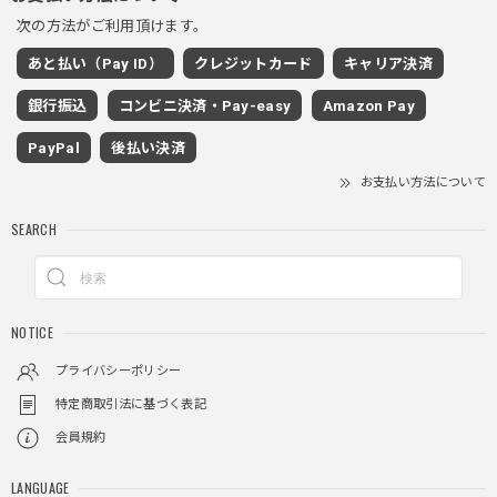
次の方法がご利用頂けます。
ワイドドレープスラックスパンツ / Wide Drape Slacks Pants
あと払い（Pay ID）
クレジットカード
キャリア決済
グレー/M
2025/11/28
銀行振込
コンビニ決済・Pay-easy
Amazon Pay
着心地もいいしカジュアル味が出ていい
PayPal
後払い決済
お支払い方法について
クロスチャーム ビーズウォレットチェーン / CROSS CHARM BEADS WALLET CHAIN
SEARCH
2025/11/28
しっかりと重さがあるので安っぽくなく値段に見合ったクオ
NOTICE
リティ
プライバシーポリシー
特定商取引法に基づく表記
レイヤードチェックロングT / Layered Check Long T
会員規約
ブラック/L
2025/11/28
LANGUAGE