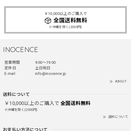
レッドめちゃくちゃカッコイイし可愛いです！こういうのっ
￥10,000以上のご購入で
てあまり他のお店で売ってないようなデザインだと思うので
全国送料無料
買って良かったです！！ただ写真の通り袖の方が明らかに長
※沖縄を除く(2000円)
いです！当方160cm女性、Lサイズで袖はかなり余る感じで
す！
INOCENCE
フェイクレイヤードダウンジャケット / FAKE LAYERED DOWN JACKET
営業時間
9:00〜19:00
ブラック/L
2025/12/24
定休日
土日祝日
E-mail
info@inocence.jp
とっても暖かいです！首元はフードもあるので全部閉めると
ABOUT
首しまる！ってなるから全部は閉めずに使うかも。 チャッ
クにチャックが気になりますが可愛いのでOKです！！笑
送料について
￥10,000以上のご購入で
全国送料無料
※沖縄を除く(2000円)
PUレザーショルダーバッグ / PU Leather Shoulder Bag
送料について
ブラック
2025/11/28
お支払い方法について