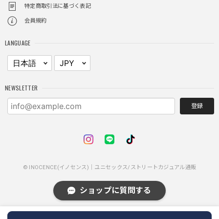
特定商取引法に基づく表記
会員規約
レイヤードチェックロングT / Layered Check Long T
ブラック/L
LANGUAGE
2025/11/28
身体のラインに沿って着れるため、印象がスラッとして見え
る。特に腕周りがいい感じ。
NEWSLETTER
登録
NCLLW ホイッスルネックレス / NCLLW Whistle Necklace
2025/11/28
普通に可愛い
© INOCENCE(イノセンス)｜ユニセックス/ストリートカジュアル通販
スターレザーカードホルダー / Star Leather Card Holder
ショップに質問する
2025/11/28