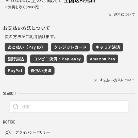
￥10,000以上のご購入で
全国送料無料
※沖縄を除く(2000円)
送料について
PUレザーショルダーバッグ / PU Leather Shoulder Bag
ブラック
お支払い方法について
2025/11/28
次の方法がご利用頂けます。
あと払い（Pay ID）
クレジットカード
キャリア決済
ワイドドレープスラックスパンツ / Wide Drape Slacks Pants
銀行振込
コンビニ決済・Pay-easy
Amazon Pay
グレー/M
2025/11/28
PayPal
後払い決済
着心地もいいしカジュアル味が出ていい
お支払い方法について
SEARCH
クロスチャーム ビーズウォレットチェーン / CROSS CHARM BEADS WALLET CHAIN
2025/11/28
NOTICE
しっかりと重さがあるので安っぽくなく値段に見合ったクオ
リティ
プライバシーポリシー