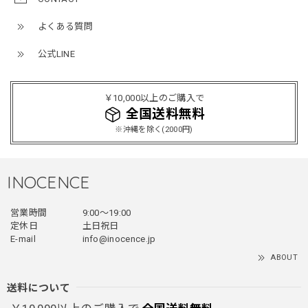
よくある質問
公式LINE
ミリタリーボンバージャケット / Military Bomber Jacket
レッド/L
2025/12/24
￥10,000以上のご購入で
レッドめちゃくちゃカッコイイし可愛いです！こういうのっ
全国送料無料
てあまり他のお店で売ってないようなデザインだと思うので
※沖縄を除く(2000円)
買って良かったです！！ただ写真の通り袖の方が明らかに長
いです！当方160cm女性、Lサイズで袖はかなり余る感じで
す！
INOCENCE
営業時間
9:00〜19:00
フェイクレイヤードダウンジャケット / FAKE LAYERED DOWN JACKET
定休日
土日祝日
ブラック/L
E-mail
info@inocence.jp
2025/12/24
ABOUT
とっても暖かいです！首元はフードもあるので全部閉めると
首しまる！ってなるから全部は閉めずに使うかも。 チャッ
送料について
クにチャックが気になりますが可愛いのでOKです！！笑