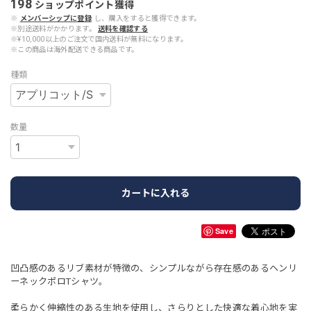
198
ショップポイント
獲得
※
メンバーシップに登録
し、購入をすると獲得できます。
※別途送料がかかります。
送料を確認する
※¥10,000以上のご注文で国内送料が無料になります。
※この商品は海外配送できる商品です。
種類
数量
カートに入れる
Save
凹凸感のあるリブ素材が特徴の、シンプルながら存在感のあるヘンリ
ーネックポロTシャツ。
柔らかく伸縮性のある生地を使用し、さらりとした快適な着心地を実