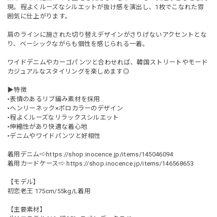
現。程よくルーズなシルエットが抜け感を演出し、1枚でこなれた雰
囲気に仕上がります。
肩のラインに施された切り替えデザインがさりげないアクセントとな
り、ベーシックながらも個性を感じられる一着。
ワイドデニムやカーゴパンツと合わせれば、韓国ストリートやモード
カジュアルなスタイリングを楽しめます◎
▶︎特徴
•表情のあるリブ編み素材を採用
•ヘンリーネック×ポロカラーのデザイン
•程よくルーズなリラックスシルエット
•伸縮性があり快適な着心地
•デニムやワイドパンツと好相性
着用デニム⇨
https://shop.inocence.jp/items/145046094
着用カードケース⇨
https://shop.inocence.jp/items/146568653
【モデル】
初恋老王 175cm/55kg/L着用
【主要素材】