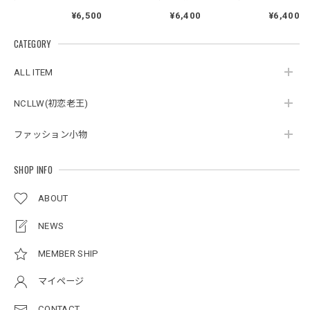
LOOK SHIRT
長袖 / Chinese Style
GINGHAM CHECK
¥6,500
¥6,400
¥6,400
Linen Shirt
LOOSE SHIRT
CATEGORY
スタンドカラーレトロジャケット / Stand Collar Retro Jacket
オフホワイト/M
ALL ITEM
2026/05/27
NCLLW(初恋老王)
ファッション小物
ボタンアクセント ポロシャツ / Button Accent Polo Shirt
ブラック/L
2026/05/21
SHOP INFO
ABOUT
ルーズワイドパンツ / Loose Wide Pants
グレー/L
NEWS
2026/05/21
MEMBER SHIP
マイページ
NCLLW オリジナルステッチナイロンバックパック / Original Stitch Nylon Backpack
2026/04/15
CONTACT