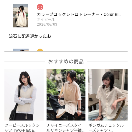
カラーブロックレトロトレーナー / Color Block retro Sweatshirt
ネイビー/L
2026/06/03
流石に配達遅かったお
フーデッドスタジアムジャンバー / Hooded Stadium Jumper
おすすめの商品
レッド/L
2026/05/30
フーデッドスタジアムジャンバー / Hooded Stadium Jumper
ブラック/L
2026/05/28
NCLLW オリジナルドッグタグネックレス / NCLLW Original Dog Tag Necklace
ツーピースルックシ
チャイニーズスタイ
ギンガムチェックル
2026/05/27
ャツ TWO-PIECE
ルリネンシャツ半袖:
ーズシャツ /