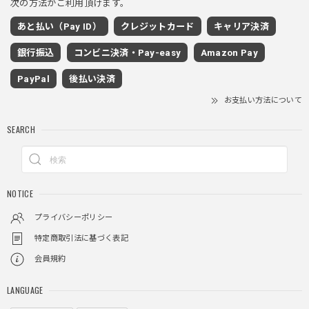
次の方法がご利用頂けます。
ワイドドレープスラックスパンツ / Wide Drape Slacks Pants
あと払い（Pay ID）
クレジットカード
キャリア決済
グレー/M
2025/11/28
銀行振込
コンビニ決済・Pay-easy
Amazon Pay
着心地もいいしカジュアル味が出ていい
PayPal
後払い決済
お支払い方法について
クロスチャーム ビーズウォレットチェーン / CROSS CHARM BEADS WALLET CHAIN
SEARCH
2025/11/28
しっかりと重さがあるので安っぽくなく値段に見合ったクオ
NOTICE
リティ
プライバシーポリシー
特定商取引法に基づく表記
レイヤードチェックロングT / Layered Check Long T
会員規約
ブラック/L
2025/11/28
LANGUAGE
身体のラインに沿って着れるため、印象がスラッとして見え