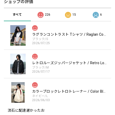
ショップの評価
すべて
226
15
6
ラグランコントラスト Tシャツ / Raglan Contrast T-Shirt
ブラック/S
2026/07/25
レトロルーズジッパージャケット / Retro Loose Zipper Jacket
ブラック/M
2026/07/17
カラーブロックレトロトレーナー / Color Block retro Sweatshirt
ネイビー/L
2026/06/03
流石に配達遅かったお