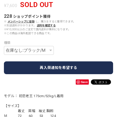
SOLD OUT
¥7,600
228
ショップポイント
獲得
※
メンバーシップに登録
し、購入をすると獲得できます。
※別途送料がかかります。
送料を確認する
※¥10,000以上のご注文で国内送料が無料になります。
※この商品は海外配送できる商品です。
種類
再入荷通知を希望する
Save
モデル： 初恋老王 175cm/52kg/L着用
【サイズ】
着丈 肩幅 袖丈 胸囲
Ｍ 72 60 53 124