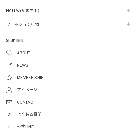
NCLLW(初恋老王)
ボタンアクセント ポロシャツ / Button Accent Polo Shirt
ブラック/L
ファッション小物
2026/05/21
SHOP INFO
ルーズワイドパンツ / Loose Wide Pants
ABOUT
グレー/L
2026/05/21
NEWS
MEMBER SHIP
NCLLW オリジナルステッチナイロンバックパック / Original Stitch Nylon Backpack
マイページ
2026/04/15
CONTACT
よくある質問
ミリタリーボンバージャケット / Military Bomber Jacket
レッド/L
公式LINE
2025/12/24