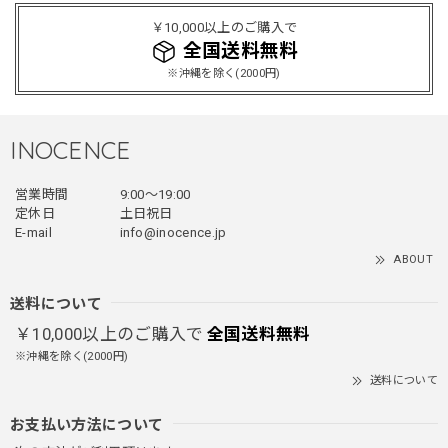
レッドめちゃくちゃカッコイイし可愛いです！こういうのっ
￥10,000以上のご購入で
てあまり他のお店で売ってないようなデザインだと思うので
全国送料無料
買って良かったです！！ただ写真の通り袖の方が明らかに長
※沖縄を除く(2000円)
いです！当方160cm女性、Lサイズで袖はかなり余る感じで
す！
INOCENCE
フェイクレイヤードダウンジャケット / FAKE LAYERED DOWN JACKET
営業時間
9:00〜19:00
ブラック/L
2025/12/24
定休日
土日祝日
E-mail
info@inocence.jp
とっても暖かいです！首元はフードもあるので全部閉めると
ABOUT
首しまる！ってなるから全部は閉めずに使うかも。 チャッ
クにチャックが気になりますが可愛いのでOKです！！笑
送料について
￥10,000以上のご購入で
全国送料無料
※沖縄を除く(2000円)
PUレザーショルダーバッグ / PU Leather Shoulder Bag
送料について
ブラック
2025/11/28
お支払い方法について