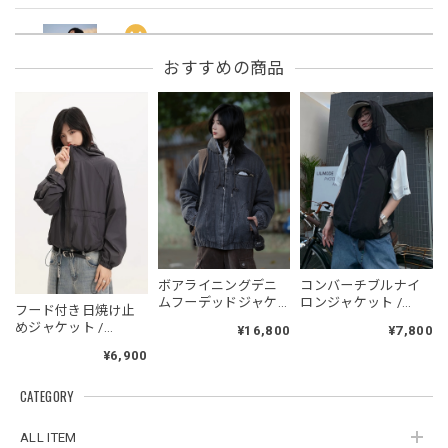
フーデッドスタジアムジャンバー / Hooded Stadium Jumper
おすすめの商品
レッド/L
2026/05/30
フーデッドスタジアムジャンバー / Hooded Stadium Jumper
ブラック/L
2026/05/28
NCLLW オリジナルドッグタグネックレス / NCLLW Original Dog Tag Necklace
ボアライニングデニ
コンバーチブルナイ
2026/05/27
ムフーデッドジャケ
ロンジャケット /
フード付き日焼け止
ット / Boa-Lined
CONVERTIBLE NYLON
めジャケット /
¥16,800
¥7,800
Denim Hooded
JACKET
Hooded Sunscreen
Jacket
¥6,900
Jacket
スタンドカラーレトロジャケット / Stand Collar Retro Jacket
CATEGORY
オフホワイト/M
2026/05/27
ALL ITEM