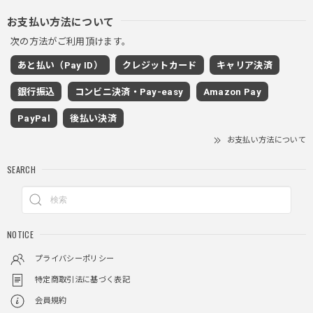
PUレザーショルダーバッグ / PU Leather Shoulder Bag
ブラック
お支払い方法について
2025/11/28
次の方法がご利用頂けます。
あと払い（Pay ID）
クレジットカード
キャリア決済
ワイドドレープスラックスパンツ / Wide Drape Slacks Pants
銀行振込
コンビニ決済・Pay-easy
Amazon Pay
グレー/M
2025/11/28
PayPal
後払い決済
着心地もいいしカジュアル味が出ていい
お支払い方法について
SEARCH
クロスチャーム ビーズウォレットチェーン / CROSS CHARM BEADS WALLET CHAIN
2025/11/28
NOTICE
しっかりと重さがあるので安っぽくなく値段に見合ったクオ
リティ
プライバシーポリシー
特定商取引法に基づく表記
会員規約
レイヤードチェックロングT / Layered Check Long T