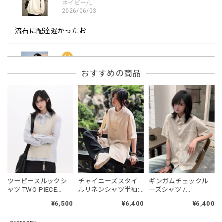
ネイビー/L
2026/06/03
流石に配達遅かったお
フーデッドスタジアムジャンバー / Hooded Stadium Jumper
おすすめの商品
レッド/L
2026/05/30
フーデッドスタジアムジャンバー / Hooded Stadium Jumper
ブラック/L
2026/05/28
NCLLW オリジナルドッグタグネックレス / NCLLW Original Dog Tag Necklace
ツーピースルックシ
チャイニーズスタイ
ギンガムチェックル
2026/05/27
ャツ TWO-PIECE
ルリネンシャツ半袖:
ーズシャツ /
LOOK SHIRT
長袖 / Chinese Style
GINGHAM CHECK
¥6,500
¥6,400
¥6,400
Linen Shirt
LOOSE SHIRT