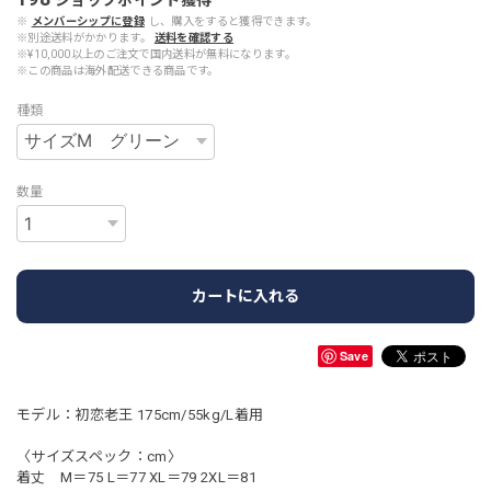
※
メンバーシップに登録
し、購入をすると獲得できます。
※別途送料がかかります。
送料を確認する
※¥10,000以上のご注文で国内送料が無料になります。
※この商品は海外配送できる商品です。
種類
数量
カートに入れる
Save
モデル：初恋老王 175cm/55kg/L着用
〈サイズスペック：cm〉
着丈 M＝75 L＝77 XL＝79 2XL＝81