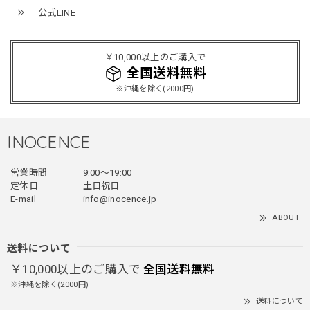
公式LINE
ミリタリーボンバージャケット / Military Bomber Jacket
レッド/L
2025/12/24
￥10,000以上のご購入で
レッドめちゃくちゃカッコイイし可愛いです！こういうのっ
全国送料無料
てあまり他のお店で売ってないようなデザインだと思うので
※沖縄を除く(2000円)
買って良かったです！！ただ写真の通り袖の方が明らかに長
いです！当方160cm女性、Lサイズで袖はかなり余る感じで
す！
INOCENCE
営業時間
9:00〜19:00
フェイクレイヤードダウンジャケット / FAKE LAYERED DOWN JACKET
定休日
土日祝日
ブラック/L
E-mail
info@inocence.jp
2025/12/24
ABOUT
とっても暖かいです！首元はフードもあるので全部閉めると
首しまる！ってなるから全部は閉めずに使うかも。 チャッ
送料について
クにチャックが気になりますが可愛いのでOKです！！笑
￥10,000以上のご購入で
全国送料無料
※沖縄を除く(2000円)
送料について