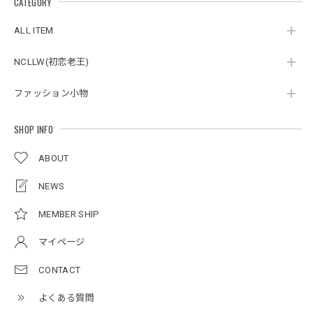
CATEGORY
スタンドカラーレトロジャケット / Stand Collar Retro Jacket
オフホワイト/M
ALL ITEM
2026/05/27
NCLLW(初恋老王)
ファッション小物
ボタンアクセント ポロシャツ / Button Accent Polo Shirt
ブラック/L
2026/05/21
SHOP INFO
ABOUT
ルーズワイドパンツ / Loose Wide Pants
グレー/L
NEWS
2026/05/21
MEMBER SHIP
マイページ
NCLLW オリジナルステッチナイロンバックパック / Original Stitch Nylon Backpack
2026/04/15
CONTACT
よくある質問