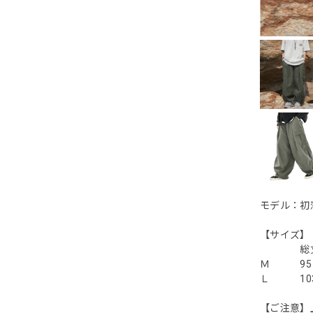
モデル：初恋老
【サイズ】
総丈 
Ｍ 95
Ｌ 103
【ご注意】