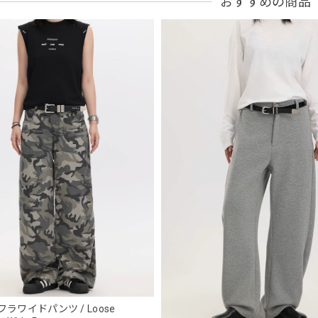
おすすめの商品
フーデッドスタジアムジャンバー / Hooded Stadium Jumper
ブラック/L
2026/05/28
NCLLW オリジナルドッグタグネックレス / NCLLW Original Dog Tag
2026/05/27
スタンドカラーレトロジャケット / Stand Collar Retro Jacket
オフホワイト/M
2026/05/27
ボタンアクセント ポロシャツ / Button Accent Polo Shirt
ブラック/L
ラワイドパンツ / Loose
2026/05/21