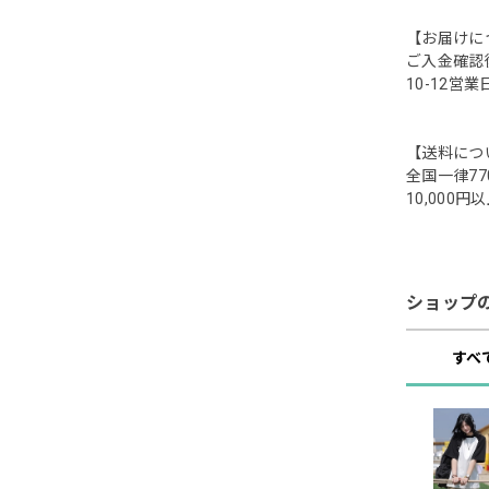
【お届けに
ご入金確認
10-12営
【送料につ
全国一律77
10,00
ショップ
すべ