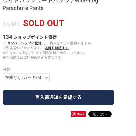
ワイドパラシュートパンツ / Wide-Leg
Parachute Pants
SOLD OUT
¥4,480
134
ショップポイント
獲得
※
メンバーシップに登録
し、購入をすると獲得できます。
※別途送料がかかります。
送料を確認する
※¥10,000以上のご注文で国内送料が無料になります。
※この商品は海外配送できる商品です。
種類
再入荷通知を希望する
Save