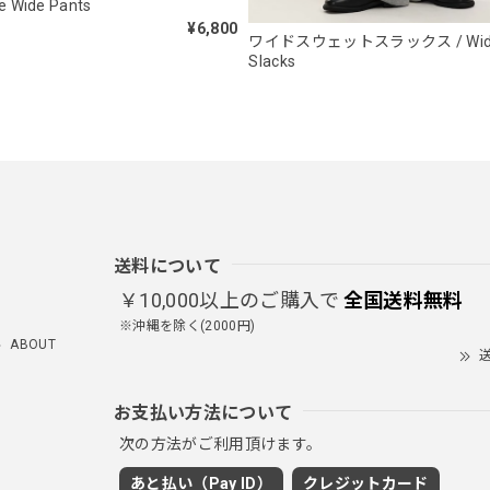
e Wide Pants
¥6,800
ワイドスウェットスラックス / Wide
Slacks
ルーズワイドパンツ / Loose Wide Pants
グレー/L
2026/05/21
NCLLW オリジナルステッチナイロンバックパック / Original Stitch N
2026/04/15
送料について
￥10,000以上のご購入で
全国送料無料
※沖縄を除く(2000円)
ABOUT
ミリタリーボンバージャケット / Military Bomber Jacket
送
レッド/L
2025/12/24
お支払い方法について
ちゃくちゃカッコイイし可愛いです！こういうのってあまり他のお店
次の方法がご利用頂けます。
！ただ写真の通り袖の方が明らかに長いです！当方160cm女性、Lサ
あと払い（Pay ID）
クレジットカード