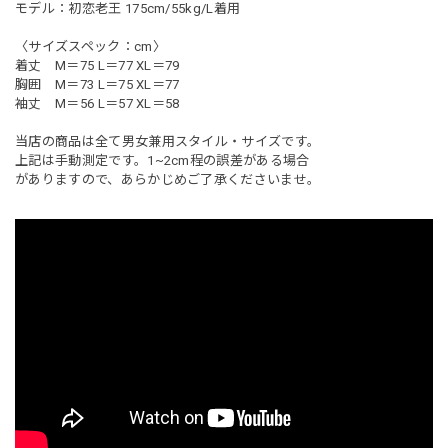
モデル：初恋老王 175cm/55kg/L着用
〈サイズスペック：cm〉
着丈 M＝75 L＝77 XL＝79
胸囲 M＝73 L＝75 XL＝77
袖丈 M＝56 L＝57 XL＝58
当店の商品は全て男女兼用スタイル・サイズです。
上記は手動測定です。1~2cm程の誤差がある場合
がありますので、あらかじめご了承くださいませ。