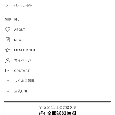
ファッション小物
ボタンアクセント ポロシャツ / Button Accent Polo Shirt
ブラック/L
2026/05/21
SHOP INFO
ABOUT
ルーズワイドパンツ / Loose Wide Pants
グレー/L
NEWS
2026/05/21
MEMBER SHIP
マイページ
NCLLW オリジナルステッチナイロンバックパック / Original Stitch Nylon Backpack
2026/04/15
CONTACT
よくある質問
公式LINE
ミリタリーボンバージャケット / Military Bomber Jacket
レッド/L
2025/12/24
￥10,000以上のご購入で
レッドめちゃくちゃカッコイイし可愛いです！こういうのっ
全国送料無料