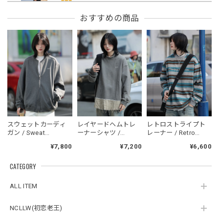
フーデッドスタジアムジャンバー / Hooded Stadium Jumper
おすすめの商品
レッド/L
2026/05/30
フーデッドスタジアムジャンバー / Hooded Stadium Jumper
ブラック/L
2026/05/28
NCLLW オリジナルドッグタグネックレス / NCLLW Original Dog Tag Necklace
スウェットカーディ
レイヤードヘムトレ
レトロストライプト
2026/05/27
ガン / Sweat
ーナーシャツ /
レーナー / Retro
Cardigan
Layered Hem
Striped Sweatshirt
¥7,800
¥7,200
¥6,600
sweatshirt
CATEGORY
スタンドカラーレトロジャケット / Stand Collar Retro Jacket
オフホワイト/M
ALL ITEM
2026/05/27
NCLLW(初恋老王)