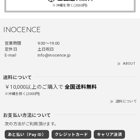
てあまり他のお店で売ってないようなデザインだと思うので
※沖縄を除く(2000円)
買って良かったです！！ただ写真の通り袖の方が明らかに長
いです！当方160cm女性、Lサイズで袖はかなり余る感じで
す！
INOCENCE
営業時間
9:00〜19:00
フェイクレイヤードダウンジャケット / FAKE LAYERED DOWN JACKET
定休日
土日祝日
ブラック/L
E-mail
info@inocence.jp
2025/12/24
ABOUT
とっても暖かいです！首元はフードもあるので全部閉めると
首しまる！ってなるから全部は閉めずに使うかも。 チャッ
送料について
クにチャックが気になりますが可愛いのでOKです！！笑
￥10,000以上のご購入で
全国送料無料
※沖縄を除く(2000円)
送料について
PUレザーショルダーバッグ / PU Leather Shoulder Bag
ブラック
お支払い方法について
2025/11/28
次の方法がご利用頂けます。
あと払い（Pay ID）
クレジットカード
キャリア決済