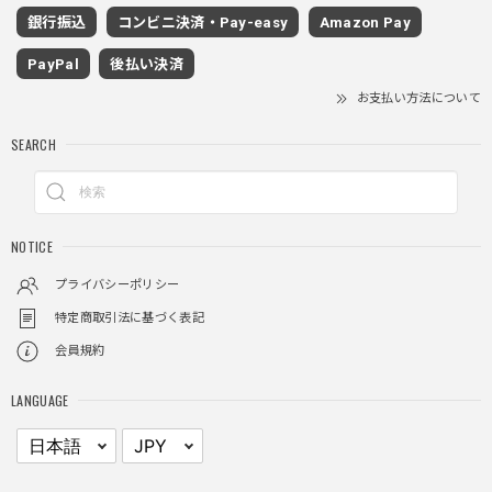
ワイドドレープスラックスパンツ / Wide Drape Slacks Pants
銀行振込
コンビニ決済・Pay-easy
Amazon Pay
グレー/M
2025/11/28
PayPal
後払い決済
着心地もいいしカジュアル味が出ていい
お支払い方法について
SEARCH
クロスチャーム ビーズウォレットチェーン / CROSS CHARM BEADS WALLET CHAIN
2025/11/28
NOTICE
しっかりと重さがあるので安っぽくなく値段に見合ったクオ
リティ
プライバシーポリシー
特定商取引法に基づく表記
会員規約
レイヤードチェックロングT / Layered Check Long T
ブラック/L
LANGUAGE
2025/11/28
身体のラインに沿って着れるため、印象がスラッとして見え
る。特に腕周りがいい感じ。