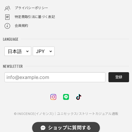
リティ
プライバシーポリシー
特定商取引法に基づく表記
会員規約
レイヤードチェックロングT / Layered Check Long T
ブラック/L
LANGUAGE
2025/11/28
身体のラインに沿って着れるため、印象がスラッとして見え
る。特に腕周りがいい感じ。
NEWSLETTER
登録
NCLLW ホイッスルネックレス / NCLLW Whistle Necklace
2025/11/28
普通に可愛い
© INOCENCE(イノセンス)｜ユニセックス/ストリートカジュアル通販
スターレザーカードホルダー / Star Leather Card Holder
ショップに質問する
2025/11/28