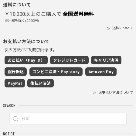
首しまる！ってなるから全部は閉めずに使うかも。 チャッ
送料について
クにチャックが気になりますが可愛いのでOKです！！笑
￥10,000以上のご購入で
全国送料無料
※沖縄を除く(2000円)
送料について
PUレザーショルダーバッグ / PU Leather Shoulder Bag
ブラック
お支払い方法について
2025/11/28
次の方法がご利用頂けます。
あと払い（Pay ID）
クレジットカード
キャリア決済
ワイドドレープスラックスパンツ / Wide Drape Slacks Pants
銀行振込
コンビニ決済・Pay-easy
Amazon Pay
グレー/M
2025/11/28
PayPal
後払い決済
着心地もいいしカジュアル味が出ていい
お支払い方法について
SEARCH
クロスチャーム ビーズウォレットチェーン / CROSS CHARM BEADS WALLET CHAIN
2025/11/28
NOTICE
しっかりと重さがあるので安っぽくなく値段に見合ったクオ