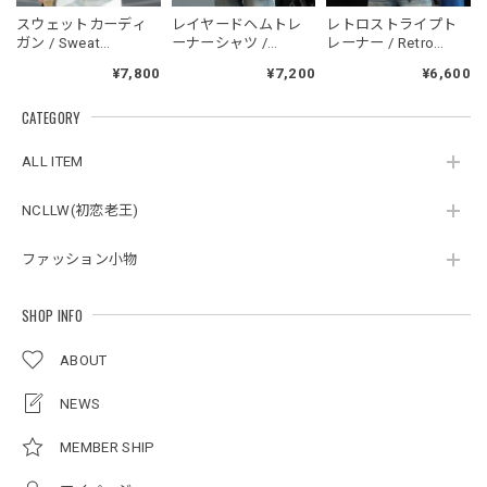
NCLLW オリジナルドッグタグネックレス / NCLLW Original Dog Tag Necklace
スウェットカーディ
レイヤードヘムトレ
レトロストライプト
2026/05/27
ガン / Sweat
ーナーシャツ /
レーナー / Retro
Cardigan
Layered Hem
Striped Sweatshirt
¥7,800
¥7,200
¥6,600
sweatshirt
CATEGORY
スタンドカラーレトロジャケット / Stand Collar Retro Jacket
オフホワイト/M
ALL ITEM
2026/05/27
NCLLW(初恋老王)
ファッション小物
ボタンアクセント ポロシャツ / Button Accent Polo Shirt
ブラック/L
2026/05/21
SHOP INFO
ABOUT
ルーズワイドパンツ / Loose Wide Pants
グレー/L
NEWS
2026/05/21
MEMBER SHIP