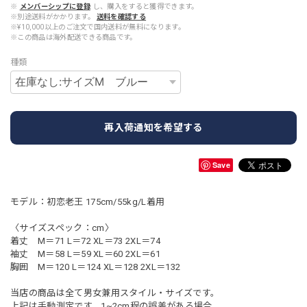
※
メンバーシップに登録
し、購入をすると獲得できます。
※別途送料がかかります。
送料を確認する
※¥10,000以上のご注文で国内送料が無料になります。
※この商品は海外配送できる商品です。
種類
再入荷通知を希望する
Save
モデル：初恋老王 175cm/55kg/L着用
〈サイズスペック：cm〉
着丈 M＝71 L＝72 XL＝73 2XL＝74
袖丈 M＝58 L＝59 XL＝60 2XL＝61
胸囲 M＝120 L＝124 XL＝128 2XL＝132
当店の商品は全て男女兼用スタイル・サイズです。
上記は手動測定です。1~2cm程の誤差がある場合