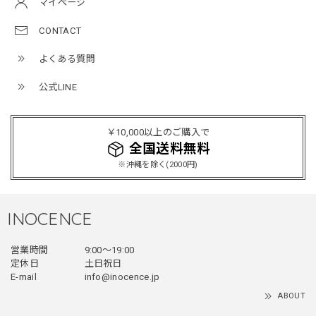
マイページ
NCLLW オリジナルステッチナイロンバックパック / Original Stitch Nylon Backpack
2026/04/15
CONTACT
よくある質問
公式LINE
ミリタリーボンバージャケット / Military Bomber Jacket
レッド/L
2025/12/24
￥10,000以上のご購入で
レッドめちゃくちゃカッコイイし可愛いです！こういうのっ
全国送料無料
てあまり他のお店で売ってないようなデザインだと思うので
※沖縄を除く(2000円)
買って良かったです！！ただ写真の通り袖の方が明らかに長
いです！当方160cm女性、Lサイズで袖はかなり余る感じで
す！
INOCENCE
営業時間
9:00〜19:00
フェイクレイヤードダウンジャケット / FAKE LAYERED DOWN JACKET
定休日
土日祝日
ブラック/L
E-mail
info@inocence.jp
2025/12/24
ABOUT
とっても暖かいです！首元はフードもあるので全部閉めると