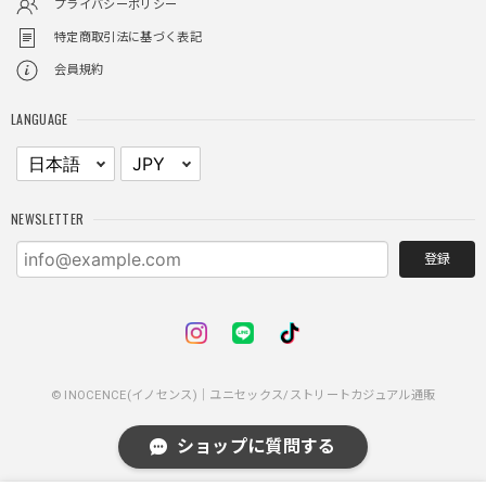
プライバシーポリシー
特定商取引法に基づく表記
会員規約
レイヤードチェックロングT / Layered Check Long T
ブラック/L
LANGUAGE
2025/11/28
身体のラインに沿って着れるため、印象がスラッとして見え
る。特に腕周りがいい感じ。
NEWSLETTER
登録
NCLLW ホイッスルネックレス / NCLLW Whistle Necklace
2025/11/28
普通に可愛い
© INOCENCE(イノセンス)｜ユニセックス/ストリートカジュアル通販
スターレザーカードホルダー / Star Leather Card Holder
ショップに質問する
2025/11/28