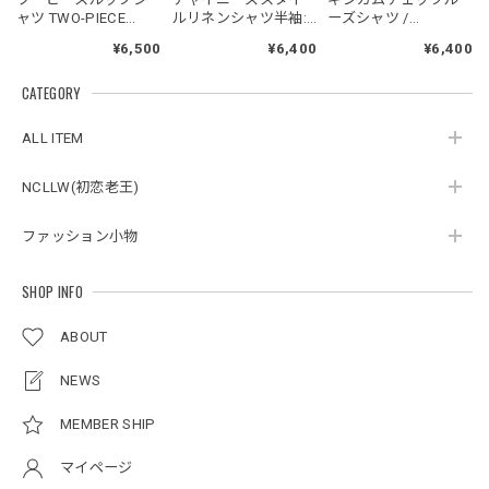
2026/05/27
ャツ TWO-PIECE
ルリネンシャツ半袖:
ーズシャツ /
LOOK SHIRT
長袖 / Chinese Style
GINGHAM CHECK
¥6,500
¥6,400
¥6,400
Linen Shirt
LOOSE SHIRT
CATEGORY
スタンドカラーレトロジャケット / Stand Collar Retro Jacket
オフホワイト/M
ALL ITEM
2026/05/27
NCLLW(初恋老王)
ファッション小物
ボタンアクセント ポロシャツ / Button Accent Polo Shirt
ブラック/L
2026/05/21
SHOP INFO
ABOUT
ルーズワイドパンツ / Loose Wide Pants
グレー/L
NEWS
2026/05/21
MEMBER SHIP
マイページ
NCLLW オリジナルステッチナイロンバックパック / Original Stitch Nylon Backpack