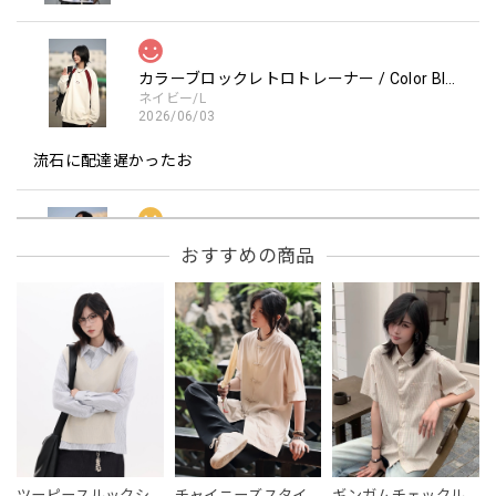
カラーブロックレトロトレーナー / Color Block retro Sweatshirt
ネイビー/L
2026/06/03
流石に配達遅かったお
フーデッドスタジアムジャンバー / Hooded Stadium Jumper
おすすめの商品
レッド/L
2026/05/30
フーデッドスタジアムジャンバー / Hooded Stadium Jumper
ブラック/L
2026/05/28
NCLLW オリジナルドッグタグネックレス / NCLLW Original Dog Tag Necklace
ツーピースルックシ
チャイニーズスタイ
ギンガムチェックル