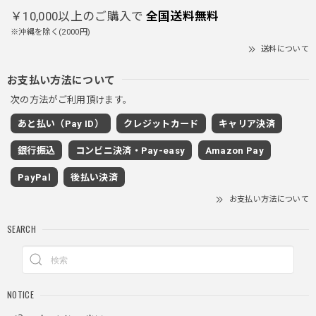
クにチャックが気になりますが可愛いのでOKです！！笑
￥10,000以上のご購入で
全国送料無料
※沖縄を除く(2000円)
送料について
PUレザーショルダーバッグ / PU Leather Shoulder Bag
ブラック
お支払い方法について
2025/11/28
次の方法がご利用頂けます。
あと払い（Pay ID）
クレジットカード
キャリア決済
ワイドドレープスラックスパンツ / Wide Drape Slacks Pants
銀行振込
コンビニ決済・Pay-easy
Amazon Pay
グレー/M
2025/11/28
PayPal
後払い決済
着心地もいいしカジュアル味が出ていい
お支払い方法について
SEARCH
クロスチャーム ビーズウォレットチェーン / CROSS CHARM BEADS WALLET CHAIN
2025/11/28
NOTICE
しっかりと重さがあるので安っぽくなく値段に見合ったクオ
リティ