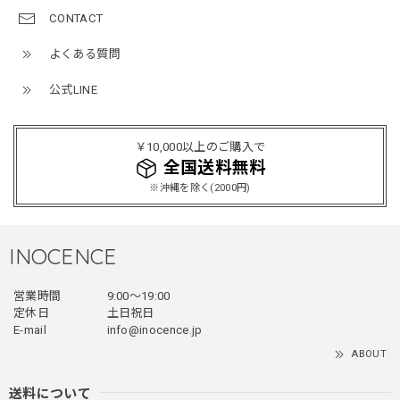
2026/04/15
CONTACT
よくある質問
公式LINE
ミリタリーボンバージャケット / Military Bomber Jacket
レッド/L
2025/12/24
￥10,000以上のご購入で
レッドめちゃくちゃカッコイイし可愛いです！こういうのっ
全国送料無料
てあまり他のお店で売ってないようなデザインだと思うので
※沖縄を除く(2000円)
買って良かったです！！ただ写真の通り袖の方が明らかに長
いです！当方160cm女性、Lサイズで袖はかなり余る感じで
す！
INOCENCE
営業時間
9:00〜19:00
フェイクレイヤードダウンジャケット / FAKE LAYERED DOWN JACKET
定休日
土日祝日
ブラック/L
E-mail
info@inocence.jp
2025/12/24
ABOUT
とっても暖かいです！首元はフードもあるので全部閉めると
首しまる！ってなるから全部は閉めずに使うかも。 チャッ
送料について