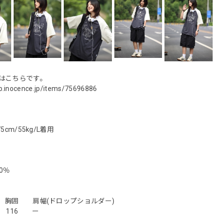
はこちらです。
op.inocence.jp/items/75696886
5cm/55kg/L着用
0％
サイズ】
囲 肩幅(ドロップショルダー)
 116 ー