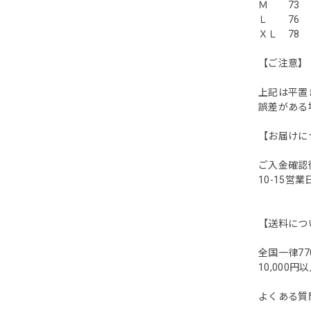
Ｍ 73
Ｌ 76
ＸＬ 7
【ご注意】
上記は平置
誤差がある場
【お届けに
ご入金確認
10-15営
【送料につ
全国一律77
10,00
よくある質