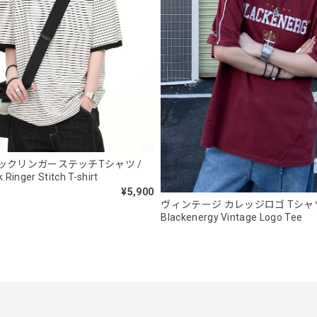
スタンドカラーレトロジャケット / Stand Collar Retro Jacket
オフホワイト/M
2026/05/27
ボタンアクセント ポロシャツ / Button Accent Polo Shirt
ブラック/L
ックリンガーステッチTシャツ /
2026/05/21
 Ringer Stitch T-shirt
¥5,900
ヴィンテージ カレッジロゴ Tシャツ
Blackenergy Vintage Logo Tee
ルーズワイドパンツ / Loose Wide Pants
グレー/L
2026/05/21
NCLLW オリジナルステッチナイロンバックパック / Original Stitch N