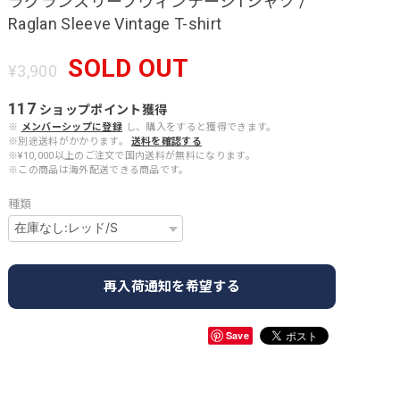
ラグランスリーブヴィンテージTシャツ /
Raglan Sleeve Vintage T-shirt
SOLD OUT
¥3,900
117
ショップポイント
獲得
※
メンバーシップに登録
し、購入をすると獲得できます。
※別途送料がかかります。
送料を確認する
※¥10,000以上のご注文で国内送料が無料になります。
※この商品は海外配送できる商品です。
種類
再入荷通知を希望する
Save