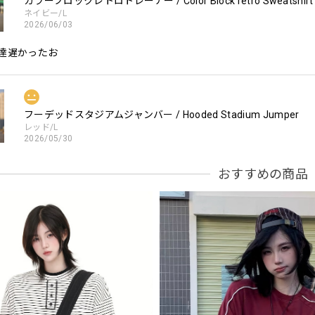
カラーブロックレトロトレーナー / Color Block retro Sweatshirt
ネイビー/L
2026/06/03
達遅かったお
フーデッドスタジアムジャンバー / Hooded Stadium Jumper
レッド/L
2026/05/30
おすすめの商品
フーデッドスタジアムジャンバー / Hooded Stadium Jumper
ブラック/L
2026/05/28
NCLLW オリジナルドッグタグネックレス / NCLLW Original Dog Tag
2026/05/27