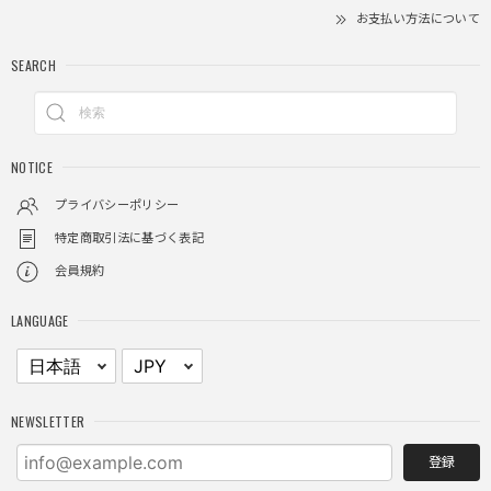
着心地もいいしカジュアル味が出ていい
お支払い方法について
SEARCH
クロスチャーム ビーズウォレットチェーン / CROSS CHARM BEADS WALLET CHAIN
2025/11/28
NOTICE
しっかりと重さがあるので安っぽくなく値段に見合ったクオ
リティ
プライバシーポリシー
特定商取引法に基づく表記
会員規約
レイヤードチェックロングT / Layered Check Long T
ブラック/L
LANGUAGE
2025/11/28
身体のラインに沿って着れるため、印象がスラッとして見え
る。特に腕周りがいい感じ。
NEWSLETTER
登録
NCLLW ホイッスルネックレス / NCLLW Whistle Necklace
2025/11/28