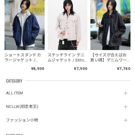
フーデッドスタジアムジャンバー / Hooded Stadium Jumper
ブラック/L
2026/05/28
NCLLW オリジナルドッグタグネックレス / NCLLW Original Dog Tag Necklace
ショートスタンドカ
ステッチライン デニ
【サイズが合えばお
2026/05/27
ラージャケット /
ムジャケット / Stitch
買い得】デニムワー
Short Stand Collar
Line Denim Jacket
クジャケット / Denim
¥8,900
¥7,900
¥7,740
Jacket
Work Jacket
CATEGORY
スタンドカラーレトロジャケット / Stand Collar Retro Jacket
オフホワイト/M
ALL ITEM
2026/05/27
NCLLW(初恋老王)
ファッション小物
ボタンアクセント ポロシャツ / Button Accent Polo Shirt
ブラック/L
2026/05/21