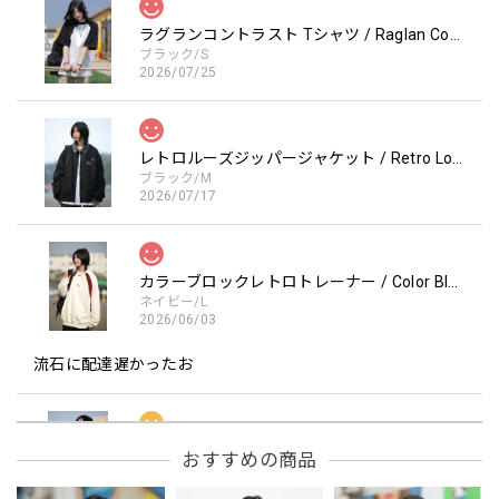
ラグランコントラスト Tシャツ / Raglan Contrast T-Shirt
ブラック/S
2026/07/25
レトロルーズジッパージャケット / Retro Loose Zipper Jacket
ブラック/M
2026/07/17
カラーブロックレトロトレーナー / Color Block retro Sweatshirt
ネイビー/L
2026/06/03
流石に配達遅かったお
フーデッドスタジアムジャンバー / Hooded Stadium Jumper
おすすめの商品
レッド/L
2026/05/30