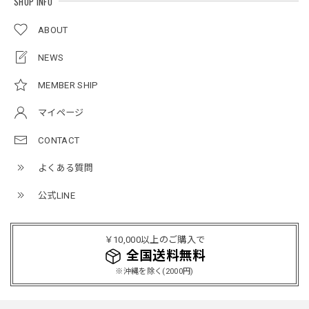
SHOP INFO
ABOUT
ルーズワイドパンツ / Loose Wide Pants
グレー/L
NEWS
2026/05/21
MEMBER SHIP
マイページ
NCLLW オリジナルステッチナイロンバックパック / Original Stitch Nylon Backpack
2026/04/15
CONTACT
よくある質問
公式LINE
ミリタリーボンバージャケット / Military Bomber Jacket
レッド/L
2025/12/24
￥10,000以上のご購入で
レッドめちゃくちゃカッコイイし可愛いです！こういうのっ
全国送料無料
てあまり他のお店で売ってないようなデザインだと思うので
※沖縄を除く(2000円)
買って良かったです！！ただ写真の通り袖の方が明らかに長
いです！当方160cm女性、Lサイズで袖はかなり余る感じで
す！