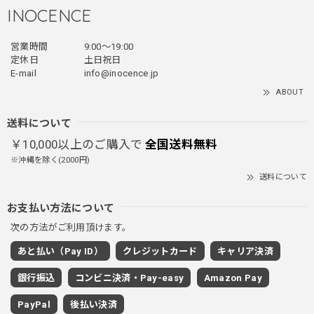
INOCENCE
営業時間
9:00〜19:00
フェイクレイヤードダウンジャケット / FAKE LAYERED DOWN JACKET
定休日
土日祝日
ブラック/L
E-mail
info@inocence.jp
2025/12/24
ABOUT
とっても暖かいです！首元はフードもあるので全部閉めると
首しまる！ってなるから全部は閉めずに使うかも。 チャッ
送料について
クにチャックが気になりますが可愛いのでOKです！！笑
￥10,000以上のご購入で
全国送料無料
※沖縄を除く(2000円)
送料について
PUレザーショルダーバッグ / PU Leather Shoulder Bag
ブラック
お支払い方法について
2025/11/28
次の方法がご利用頂けます。
あと払い（Pay ID）
クレジットカード
キャリア決済
ワイドドレープスラックスパンツ / Wide Drape Slacks Pants
銀行振込
コンビニ決済・Pay-easy
Amazon Pay
グレー/M
2025/11/28
PayPal
後払い決済