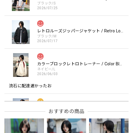
ブラック/S
2026/07/25
レトロルーズジッパージャケット / Retro Loose Zipper Jacket
ブラック/M
2026/07/17
カラーブロックレトロトレーナー / Color Block retro Sweatshirt
ネイビー/L
2026/06/03
流石に配達遅かったお
フーデッドスタジアムジャンバー / Hooded Stadium Jumper
おすすめの商品
レッド/L
2026/05/30