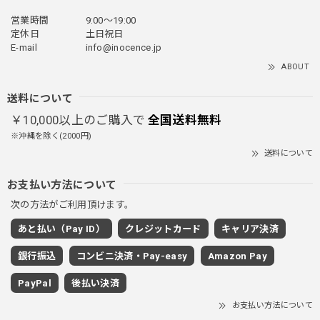
営業時間
9:00〜19:00
フェイクレイヤードダウンジャケット / FAKE LAYERED DOWN JACKET
定休日
土日祝日
ブラック/L
E-mail
info@inocence.jp
2025/12/24
ABOUT
とっても暖かいです！首元はフードもあるので全部閉めると
首しまる！ってなるから全部は閉めずに使うかも。 チャッ
送料について
クにチャックが気になりますが可愛いのでOKです！！笑
￥10,000以上のご購入で
全国送料無料
※沖縄を除く(2000円)
送料について
PUレザーショルダーバッグ / PU Leather Shoulder Bag
ブラック
お支払い方法について
2025/11/28
次の方法がご利用頂けます。
あと払い（Pay ID）
クレジットカード
キャリア決済
ワイドドレープスラックスパンツ / Wide Drape Slacks Pants
銀行振込
コンビニ決済・Pay-easy
Amazon Pay
グレー/M
2025/11/28
PayPal
後払い決済
着心地もいいしカジュアル味が出ていい
お支払い方法について