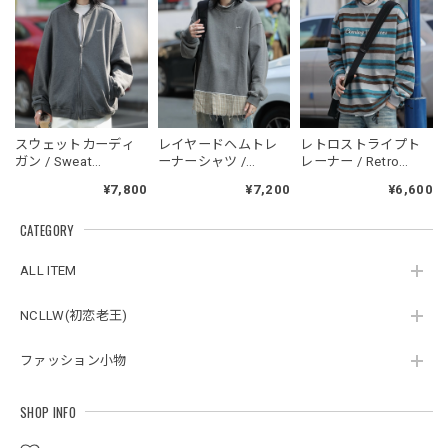
フーデッドスタジアムジャンバー / Hooded Stadium Jumper
ブラック/L
2026/05/28
NCLLW オリジナルドッグタグネックレス / NCLLW Original Dog Tag Necklace
スウェットカーディ
レイヤードヘムトレ
レトロストライプト
2026/05/27
ガン / Sweat
ーナーシャツ /
レーナー / Retro
Cardigan
Layered Hem
Striped Sweatshirt
¥7,800
¥7,200
¥6,600
sweatshirt
CATEGORY
スタンドカラーレトロジャケット / Stand Collar Retro Jacket
オフホワイト/M
ALL ITEM
2026/05/27
NCLLW(初恋老王)
ファッション小物
ボタンアクセント ポロシャツ / Button Accent Polo Shirt
ブラック/L
2026/05/21
SHOP INFO