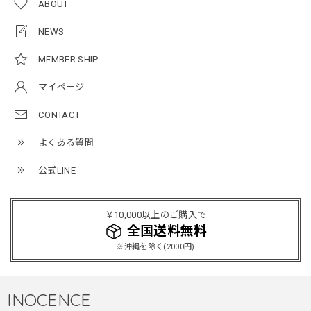
ABOUT
ルーズワイドパンツ / Loose Wide Pants
グレー/L
NEWS
2026/05/21
MEMBER SHIP
マイページ
NCLLW オリジナルステッチナイロンバックパック / Original Stitch Nylon Backpack
2026/04/15
CONTACT
よくある質問
公式LINE
ミリタリーボンバージャケット / Military Bomber Jacket
レッド/L
2025/12/24
￥10,000以上のご購入で
レッドめちゃくちゃカッコイイし可愛いです！こういうのっ
全国送料無料
てあまり他のお店で売ってないようなデザインだと思うので
※沖縄を除く(2000円)
買って良かったです！！ただ写真の通り袖の方が明らかに長
いです！当方160cm女性、Lサイズで袖はかなり余る感じで
す！
INOCENCE