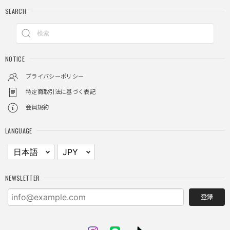
SEARCH
クロスチャーム ビーズウォレットチェーン / CROSS CHARM BEADS WALLET CHAIN
2025/11/28
NOTICE
しっかりと重さがあるので安っぽくなく値段に見合ったクオ
リティ
プライバシーポリシー
特定商取引法に基づく表記
会員規約
レイヤードチェックロングT / Layered Check Long T
ブラック/L
LANGUAGE
2025/11/28
身体のラインに沿って着れるため、印象がスラッとして見え
る。特に腕周りがいい感じ。
NEWSLETTER
登録
NCLLW ホイッスルネックレス / NCLLW Whistle Necklace
2025/11/28