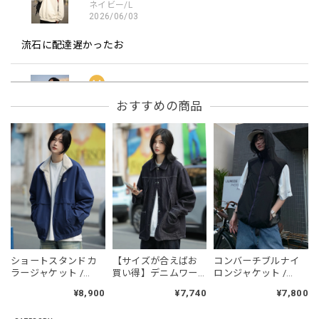
ネイビー/L
2026/06/03
流石に配達遅かったお
フーデッドスタジアムジャンバー / Hooded Stadium Jumper
おすすめの商品
レッド/L
2026/05/30
フーデッドスタジアムジャンバー / Hooded Stadium Jumper
ブラック/L
2026/05/28
NCLLW オリジナルドッグタグネックレス / NCLLW Original Dog Tag Necklace
ショートスタンドカ
【サイズが合えばお
コンバーチブルナイ
2026/05/27
ラージャケット /
買い得】デニムワー
ロンジャケット /
Short Stand Collar
クジャケット / Denim
CONVERTIBLE NYLON
¥8,900
¥7,740
¥7,800
Jacket
Work Jacket
JACKET