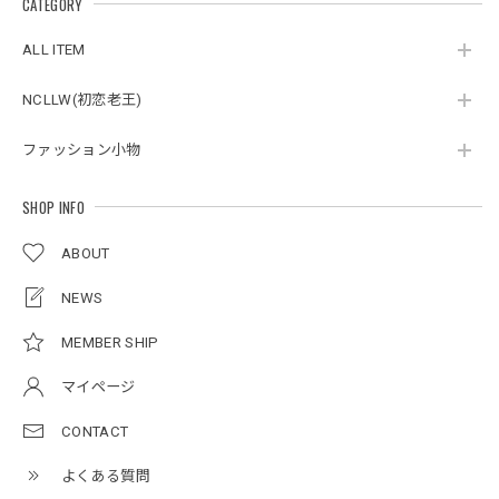
CATEGORY
スタンドカラーレトロジャケット / Stand Collar Retro Jacket
オフホワイト/M
ALL ITEM
2026/05/27
NCLLW(初恋老王)
ファッション小物
ボタンアクセント ポロシャツ / Button Accent Polo Shirt
ブラック/L
2026/05/21
SHOP INFO
ABOUT
ルーズワイドパンツ / Loose Wide Pants
グレー/L
NEWS
2026/05/21
MEMBER SHIP
マイページ
NCLLW オリジナルステッチナイロンバックパック / Original Stitch Nylon Backpack
2026/04/15
CONTACT
よくある質問