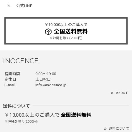
公式LINE
ミリタリーボンバージャケット / Military Bomber Jacket
レッド/L
2025/12/24
￥10,000以上のご購入で
レッドめちゃくちゃカッコイイし可愛いです！こういうのっ
全国送料無料
てあまり他のお店で売ってないようなデザインだと思うので
※沖縄を除く(2000円)
買って良かったです！！ただ写真の通り袖の方が明らかに長
いです！当方160cm女性、Lサイズで袖はかなり余る感じで
す！
INOCENCE
営業時間
9:00〜19:00
フェイクレイヤードダウンジャケット / FAKE LAYERED DOWN JACKET
定休日
土日祝日
ブラック/L
E-mail
info@inocence.jp
2025/12/24
ABOUT
とっても暖かいです！首元はフードもあるので全部閉めると
首しまる！ってなるから全部は閉めずに使うかも。 チャッ
送料について
クにチャックが気になりますが可愛いのでOKです！！笑
￥10,000以上のご購入で
全国送料無料
※沖縄を除く(2000円)
送料について