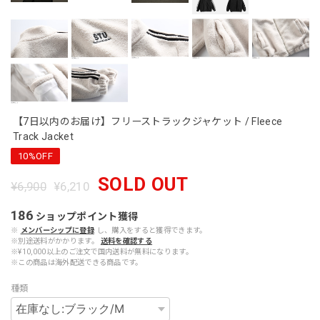
【7日以内のお届け】フリーストラックジャケット / Fleece
Track Jacket
10%OFF
SOLD OUT
¥6,900
¥6,210
186
ショップポイント
獲得
※
メンバーシップに登録
し、購入をすると獲得できます。
※別途送料がかかります。
送料を確認する
※¥10,000以上のご注文で国内送料が無料になります。
※この商品は海外配送できる商品です。
種類