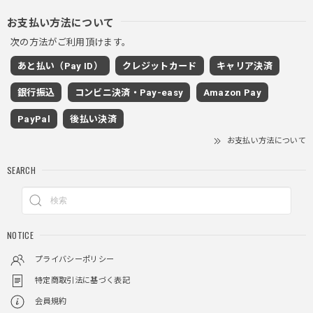
PUレザーショルダーバッグ / PU Leather Shoulder Bag
ブラック
お支払い方法について
2025/11/28
次の方法がご利用頂けます。
あと払い（Pay ID）
クレジットカード
キャリア決済
ワイドドレープスラックスパンツ / Wide Drape Slacks Pants
銀行振込
コンビニ決済・Pay-easy
Amazon Pay
グレー/M
2025/11/28
PayPal
後払い決済
着心地もいいしカジュアル味が出ていい
お支払い方法について
SEARCH
クロスチャーム ビーズウォレットチェーン / CROSS CHARM BEADS WALLET CHAIN
2025/11/28
NOTICE
しっかりと重さがあるので安っぽくなく値段に見合ったクオ
リティ
プライバシーポリシー
特定商取引法に基づく表記
会員規約
レイヤードチェックロングT / Layered Check Long T