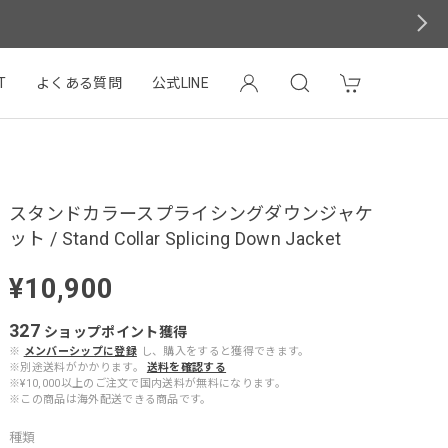
T
よくある質問
公式LINE
スタンドカラースプライシングダウンジャケ
ット / Stand Collar Splicing Down Jacket
¥10,900
327
ショップポイント
獲得
※
メンバーシップに登録
し、購入をすると獲得できます。
※別途送料がかかります。
送料を確認する
※¥10,000以上のご注文で国内送料が無料になります。
※この商品は海外配送できる商品です。
種類