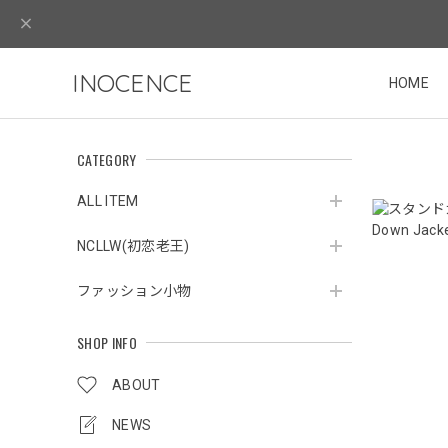
INOCENCE
HOME
CATEGORY
ALL ITEM
NCLLW(初恋老王)
ファッション小物
SHOP INFO
ABOUT
NEWS