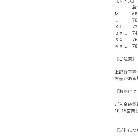
【
着丈 
Ｍ 68 
Ｌ 70
ＸＬ 72
２ＸＬ 7
３ＸＬ 7
４ＸＬ 7
【ご注意】
上記は平置
誤差がある場
【お届けに
ご入金確認
10-15営
【送料につ