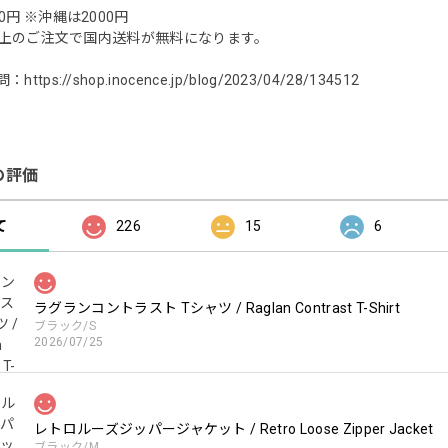
0円 ※沖縄は2000円
0円以上のご注文で国内送料が無料になります。
問：
https://shop.inocence.jp/blog/2023/04/28/134512
の評価
て
226
15
6
ラグランコントラスト Tシャツ / Raglan Contrast T-Shirt
ブラック/S
2026/07/25
レトロルーズジッパージャケット / Retro Loose Zipper Jacket
ブラック/M