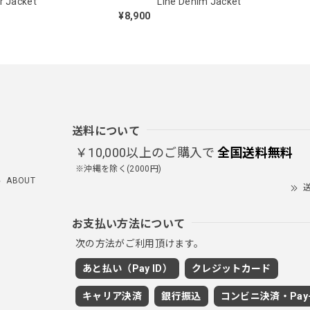
r Jacket
Line Denim Jacket
¥8,900
NCLLW オリジナルドッグタグネックレス / NCLLW Original Dog Tag
2026/05/27
スタンドカラーレトロジャケット / Stand Collar Retro Jacket
送料について
オフホワイト/M
2026/05/27
￥10,000以上のご購入で
全国送料無料
※沖縄を除く(2000円)
ABOUT
送
ボタンアクセント ポロシャツ / Button Accent Polo Shirt
お支払い方法について
ブラック/L
2026/05/21
次の方法がご利用頂けます。
あと払い（Pay ID）
クレジットカード
ルーズワイドパンツ / Loose Wide Pants
キャリア決済
銀行振込
コンビニ決済・Pay-
グレー/L