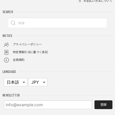
お支払い方法について
SEARCH
クロスチャーム ビーズウォレットチェーン / CROSS CHARM BEADS WALLET CHAIN
2025/11/28
しっかりと重さがあるので安っぽくなく値段に見合ったクオ
NOTICE
リティ
プライバシーポリシー
特定商取引法に基づく表記
レイヤードチェックロングT / Layered Check Long T
会員規約
ブラック/L
2025/11/28
LANGUAGE
身体のラインに沿って着れるため、印象がスラッとして見え
る。特に腕周りがいい感じ。
NEWSLETTER
NCLLW ホイッスルネックレス / NCLLW Whistle Necklace
登録
2025/11/28