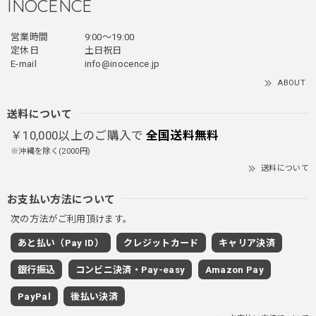
INOCENCE
フェイクレイヤードダウンジャケット / FAKE LAYERED DOWN JACKET
営業時間
9:00〜19:00
ブラック/L
定休日
土日祝日
2025/12/24
E-mail
info@inocence.jp
とっても暖かいです！首元はフードもあるので全部閉めると
ABOUT
首しまる！ってなるから全部は閉めずに使うかも。 チャッ
クにチャックが気になりますが可愛いのでOKです！！笑
送料について
￥10,000以上のご購入で
全国送料無料
※沖縄を除く(2000円)
PUレザーショルダーバッグ / PU Leather Shoulder Bag
送料について
ブラック
2025/11/28
お支払い方法について
次の方法がご利用頂けます。
ワイドドレープスラックスパンツ / Wide Drape Slacks Pants
あと払い（Pay ID）
クレジットカード
キャリア決済
グレー/M
2025/11/28
銀行振込
コンビニ決済・Pay-easy
Amazon Pay
着心地もいいしカジュアル味が出ていい
PayPal
後払い決済