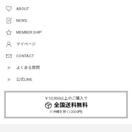
ルーズワイドパンツ / Loose Wide Pants
ABOUT
グレー/L
2026/05/21
NEWS
MEMBER SHIP
NCLLW オリジナルステッチナイロンバックパック / Original Stitch Nylon Backpack
マイページ
2026/04/15
CONTACT
よくある質問
ミリタリーボンバージャケット / Military Bomber Jacket
レッド/L
公式LINE
2025/12/24
レッドめちゃくちゃカッコイイし可愛いです！こういうのっ
￥10,000以上のご購入で
てあまり他のお店で売ってないようなデザインだと思うので
全国送料無料
買って良かったです！！ただ写真の通り袖の方が明らかに長
※沖縄を除く(2000円)
いです！当方160cm女性、Lサイズで袖はかなり余る感じで
す！