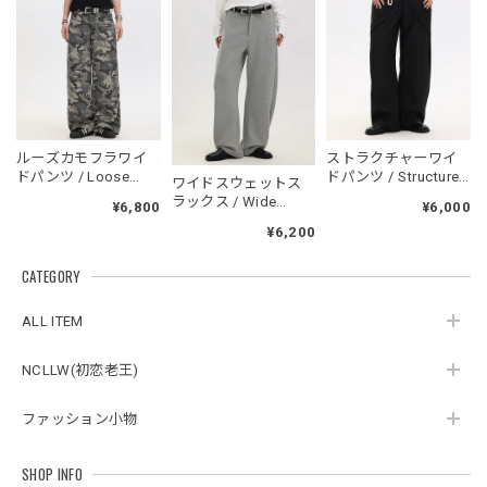
フーデッドスタジアムジャンバー / Hooded Stadium Jumper
ブラック/L
2026/05/28
NCLLW オリジナルドッグタグネックレス / NCLLW Original Dog Tag Necklace
ルーズカモフラワイ
ストラクチャーワイ
2026/05/27
ドパンツ / Loose
ドパンツ / Structure
ワイドスウェットス
Camouflage Wide
Wide Pants
ラックス / Wide
¥6,800
¥6,000
Pants
Sweat Slacks
¥6,200
CATEGORY
スタンドカラーレトロジャケット / Stand Collar Retro Jacket
オフホワイト/M
2026/05/27
ALL ITEM
NCLLW(初恋老王)
ボタンアクセント ポロシャツ / Button Accent Polo Shirt
ブラック/L
ファッション小物
2026/05/21
SHOP INFO