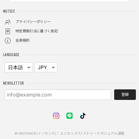
しっかりと重さがあるので安っぽくなく値段に見合ったクオ
NOTICE
リティ
プライバシーポリシー
特定商取引法に基づく表記
レイヤードチェックロングT / Layered Check Long T
会員規約
ブラック/L
2025/11/28
LANGUAGE
身体のラインに沿って着れるため、印象がスラッとして見え
る。特に腕周りがいい感じ。
NEWSLETTER
NCLLW ホイッスルネックレス / NCLLW Whistle Necklace
2025/11/28
登録
普通に可愛い
© INOCENCE(イノセンス)｜ユニセックス/ストリートカジュアル通販
スターレザーカードホルダー / Star Leather Card Holder