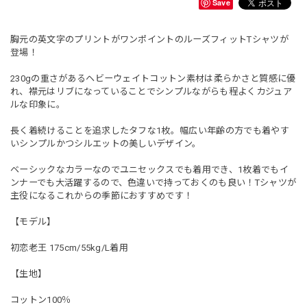
Save
胸元の英文字のプリントがワンポイントのルーズフィットTシャツが
登場！
230gの重さがあるヘビーウェイトコットン素材は柔らかさと質感に優
れ、襟元はリブになっていることでシンプルながらも程よくカジュア
ルな印象に。
長く着続けることを追求したタフな1枚。幅広い年齢の方でも着やす
いシンプルかつシルエットの美しいデザイン。
ベーシックなカラーなのでユニセックスでも着用でき、1枚着でもイ
ンナーでも大活躍するので、色違いで持っておくのも良い！Tシャツが
主役になるこれからの季節におすすめです！
【モデル】
初恋老王 175cm/55kg/L着用
【生地】
コットン100％