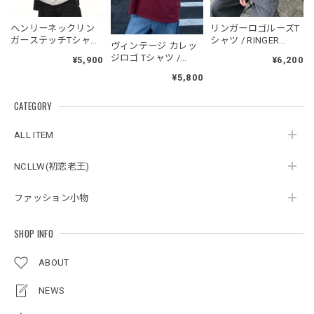
NCLLW オリジナルドッグタグネックレス / NCLLW Original Dog Tag Necklace
ヘンリーネックリン
リンガーロゴルーズT
2026/05/27
ガーステッチTシャツ
シャツ / RINGER
ヴィンテージ カレッ
/ Henley Neck Ringer
LOGO LOOSE T-SHIRT
ジロゴ Tシャツ /
¥5,900
¥6,200
Stitch T-shirt
Blackenergy Vintage
¥5,800
Logo Tee
スタンドカラーレトロジャケット / Stand Collar Retro Jacket
CATEGORY
オフホワイト/M
2026/05/27
ALL ITEM
NCLLW(初恋老王)
ボタンアクセント ポロシャツ / Button Accent Polo Shirt
ブラック/L
ファッション小物
2026/05/21
SHOP INFO
ルーズワイドパンツ / Loose Wide Pants
ABOUT
グレー/L
2026/05/21
NEWS