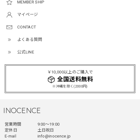
MEMBER SHIP
NCLLW オリジナルステッチナイロンバックパック / Original Stitch Nylon Backpack
マイページ
2026/04/15
CONTACT
よくある質問
ミリタリーボンバージャケット / Military Bomber Jacket
レッド/L
公式LINE
2025/12/24
レッドめちゃくちゃカッコイイし可愛いです！こういうのっ
￥10,000以上のご購入で
てあまり他のお店で売ってないようなデザインだと思うので
全国送料無料
買って良かったです！！ただ写真の通り袖の方が明らかに長
※沖縄を除く(2000円)
いです！当方160cm女性、Lサイズで袖はかなり余る感じで
す！
INOCENCE
フェイクレイヤードダウンジャケット / FAKE LAYERED DOWN JACKET
営業時間
9:00〜19:00
ブラック/L
2025/12/24
定休日
土日祝日
E-mail
info@inocence.jp