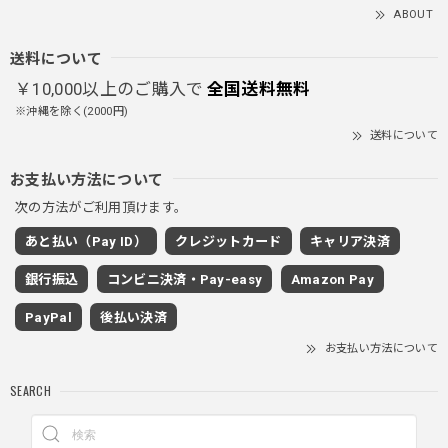
とっても暖かいです！首元はフードもあるので全部閉めると
ABOUT
首しまる！ってなるから全部は閉めずに使うかも。 チャッ
クにチャックが気になりますが可愛いのでOKです！！笑
送料について
￥10,000以上のご購入で
全国送料無料
※沖縄を除く(2000円)
PUレザーショルダーバッグ / PU Leather Shoulder Bag
送料について
ブラック
2025/11/28
お支払い方法について
次の方法がご利用頂けます。
ワイドドレープスラックスパンツ / Wide Drape Slacks Pants
あと払い（Pay ID）
クレジットカード
キャリア決済
グレー/M
2025/11/28
銀行振込
コンビニ決済・Pay-easy
Amazon Pay
着心地もいいしカジュアル味が出ていい
PayPal
後払い決済
お支払い方法について
クロスチャーム ビーズウォレットチェーン / CROSS CHARM BEADS WALLET CHAIN
SEARCH
2025/11/28