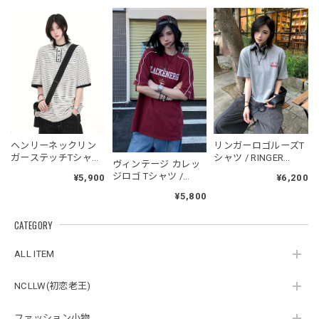
2026/05/30
フーデッドスタジアムジャンバー / Hooded Stadium Jumper
ブラック/L
2026/05/28
NCLLW オリジナルドッグタグネックレス / NCLLW Original Dog Tag Necklace
ヘンリーネックリン
リンガーロゴルーズT
2026/05/27
ガーステッチTシャツ
シャツ / RINGER
ヴィンテージ カレッ
/ Henley Neck Ringer
LOGO LOOSE T-SHIRT
ジロゴ Tシャツ /
¥5,900
¥6,200
Stitch T-shirt
Blackenergy Vintage
¥5,800
Logo Tee
スタンドカラーレトロジャケット / Stand Collar Retro Jacket
CATEGORY
オフホワイト/M
2026/05/27
ALL ITEM
NCLLW(初恋老王)
ボタンアクセント ポロシャツ / Button Accent Polo Shirt
ブラック/L
ファッション小物