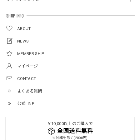
2026/05/21
SHOP INFO
ルーズワイドパンツ / Loose Wide Pants
ABOUT
グレー/L
2026/05/21
NEWS
MEMBER SHIP
NCLLW オリジナルステッチナイロンバックパック / Original Stitch Nylon Backpack
マイページ
2026/04/15
CONTACT
よくある質問
ミリタリーボンバージャケット / Military Bomber Jacket
レッド/L
公式LINE
2025/12/24
レッドめちゃくちゃカッコイイし可愛いです！こういうのっ
￥10,000以上のご購入で
てあまり他のお店で売ってないようなデザインだと思うので
全国送料無料
買って良かったです！！ただ写真の通り袖の方が明らかに長
※沖縄を除く(2000円)
いです！当方160cm女性、Lサイズで袖はかなり余る感じで