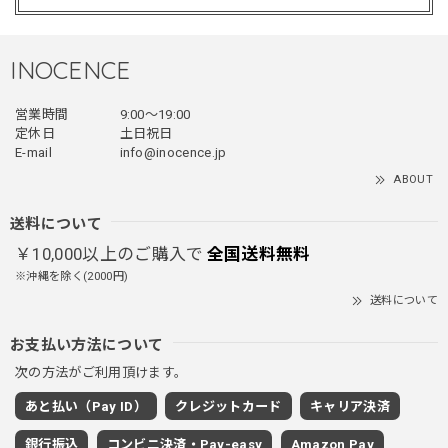
す！
INOCENCE
フェイクレイヤードダウンジャケット / FAKE LAYERED DOWN JACKET
営業時間
9:00〜19:00
ブラック/L
2025/12/24
定休日
土日祝日
E-mail
info@inocence.jp
とっても暖かいです！首元はフードもあるので全部閉めると
ABOUT
首しまる！ってなるから全部は閉めずに使うかも。 チャッ
クにチャックが気になりますが可愛いのでOKです！！笑
送料について
￥10,000以上のご購入で
全国送料無料
※沖縄を除く(2000円)
PUレザーショルダーバッグ / PU Leather Shoulder Bag
送料について
ブラック
2025/11/28
お支払い方法について
次の方法がご利用頂けます。
ワイドドレープスラックスパンツ / Wide Drape Slacks Pants
あと払い（Pay ID）
クレジットカード
キャリア決済
グレー/M
2025/11/28
銀行振込
コンビニ決済・Pay-easy
Amazon Pay