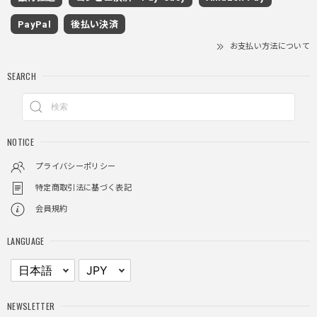
着心地もいいしカジュアル味が出ていい
PayPal
後払い決済
お支払い方法について
クロスチャーム ビーズウォレットチェーン / CROSS CHARM BEADS WALLET CHAIN
SEARCH
2025/11/28
しっかりと重さがあるので安っぽくなく値段に見合ったクオ
NOTICE
リティ
プライバシーポリシー
特定商取引法に基づく表記
レイヤードチェックロングT / Layered Check Long T
会員規約
ブラック/L
2025/11/28
LANGUAGE
身体のラインに沿って着れるため、印象がスラッとして見え
る。特に腕周りがいい感じ。
NEWSLETTER