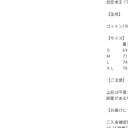
初恋老王 17
【生地】
コットン10
【
着丈 
Ｓ 69 
Ｍ 71 
Ｌ 74 
ＸＬ 76
【ご注意】
上記は平置
誤差がある場
【お届けに
ご入金確認