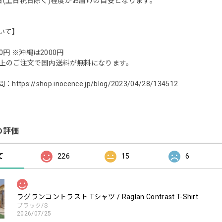
業日(土日祝日除く)程度がお届けの目安となります。
いて】
0円 ※沖縄は2000円
0円以上のご注文で国内送料が無料になります。
問：
https://shop.inocence.jp/blog/2023/04/28/134512
の評価
て
226
15
6
ラグランコントラスト Tシャツ / Raglan Contrast T-Shirt
ブラック/S
2026/07/25