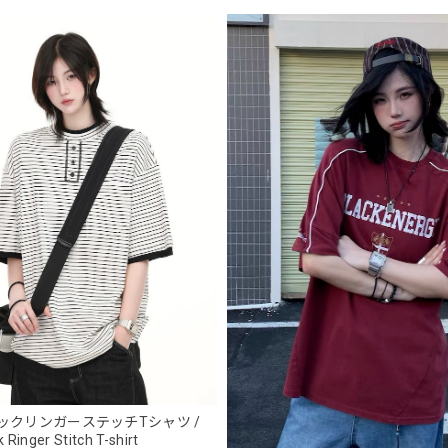
フーデッドスタジアムジャンバー / Hooded Stadium Jumper
ブラック/L
2026/05/28
NCLLW オリジナルドッグタグネックレス / NCLLW Original Dog Tag
2026/05/27
スタンドカラーレトロジャケット / Stand Collar Retro Jacket
オフホワイト/M
2026/05/27
ボタンアクセント ポロシャツ / Button Accent Polo Shirt
ブラック/L
ックリンガーステッチTシャツ /
2026/05/21
 Ringer Stitch T-shirt