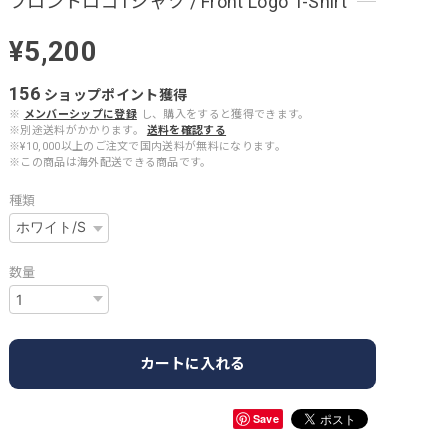
フロントロゴTシャツ / Front Logo T-Shirt
¥5,200
156
ショップポイント
獲得
※
メンバーシップに登録
し、購入をすると獲得できます。
※別途送料がかかります。
送料を確認する
※¥10,000以上のご注文で国内送料が無料になります。
※この商品は海外配送できる商品です。
種類
数量
カートに入れる
Save