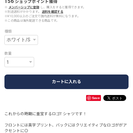
156
ショップポイント
獲得
※
メンバーシップに登録
し、購入をすると獲得できます。
※別途送料がかかります。
送料を確認する
※¥10,000以上のご注文で国内送料が無料になります。
※この商品は海外配送できる商品です。
種類
数量
カートに入れる
Save
これからの時期に重宝するロゴT シャツです！
フロントには英字プリント、バックにはクリエイティブなロゴががア
クセントに◎