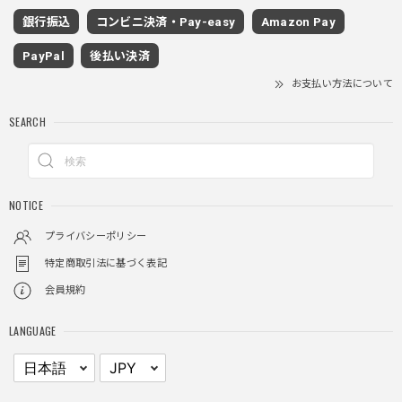
2025/11/28
銀行振込
コンビニ決済・Pay-easy
Amazon Pay
着心地もいいしカジュアル味が出ていい
PayPal
後払い決済
お支払い方法について
クロスチャーム ビーズウォレットチェーン / CROSS CHARM BEADS WALLET CHAIN
SEARCH
2025/11/28
しっかりと重さがあるので安っぽくなく値段に見合ったクオ
NOTICE
リティ
プライバシーポリシー
特定商取引法に基づく表記
レイヤードチェックロングT / Layered Check Long T
会員規約
ブラック/L
2025/11/28
LANGUAGE
身体のラインに沿って着れるため、印象がスラッとして見え
る。特に腕周りがいい感じ。