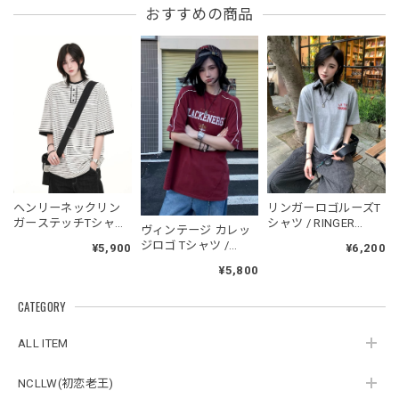
フーデッドスタジアムジャンバー / Hooded Stadium Jumper
おすすめの商品
レッド/L
2026/05/30
フーデッドスタジアムジャンバー / Hooded Stadium Jumper
ブラック/L
2026/05/28
NCLLW オリジナルドッグタグネックレス / NCLLW Original Dog Tag Necklace
ヘンリーネックリン
リンガーロゴルーズT
2026/05/27
ガーステッチTシャツ
シャツ / RINGER
ヴィンテージ カレッ
/ Henley Neck Ringer
LOGO LOOSE T-SHIRT
ジロゴ Tシャツ /
¥5,900
¥6,200
Stitch T-shirt
Blackenergy Vintage
¥5,800
Logo Tee
スタンドカラーレトロジャケット / Stand Collar Retro Jacket
CATEGORY
オフホワイト/M
2026/05/27
ALL ITEM
NCLLW(初恋老王)