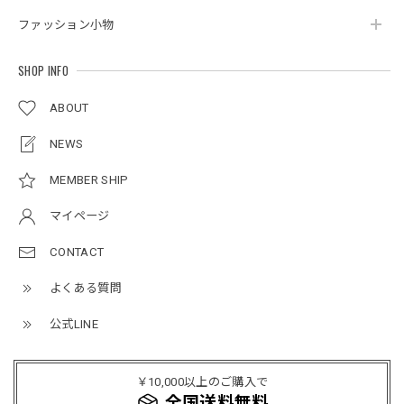
ボタンアクセント ポロシャツ / Button Accent Polo Shirt
ブラック/L
ファッション小物
2026/05/21
SHOP INFO
ルーズワイドパンツ / Loose Wide Pants
ABOUT
グレー/L
2026/05/21
NEWS
MEMBER SHIP
NCLLW オリジナルステッチナイロンバックパック / Original Stitch Nylon Backpack
マイページ
2026/04/15
CONTACT
よくある質問
ミリタリーボンバージャケット / Military Bomber Jacket
レッド/L
公式LINE
2025/12/24
レッドめちゃくちゃカッコイイし可愛いです！こういうのっ
￥10,000以上のご購入で
てあまり他のお店で売ってないようなデザインだと思うので
全国送料無料