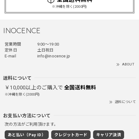
買って良かったです！！ただ写真の通り袖の方が明らかに長
※沖縄を除く(2000円)
いです！当方160cm女性、Lサイズで袖はかなり余る感じで
す！
INOCENCE
フェイクレイヤードダウンジャケット / FAKE LAYERED DOWN JACKET
営業時間
9:00〜19:00
ブラック/L
2025/12/24
定休日
土日祝日
E-mail
info@inocence.jp
とっても暖かいです！首元はフードもあるので全部閉めると
ABOUT
首しまる！ってなるから全部は閉めずに使うかも。 チャッ
クにチャックが気になりますが可愛いのでOKです！！笑
送料について
￥10,000以上のご購入で
全国送料無料
※沖縄を除く(2000円)
PUレザーショルダーバッグ / PU Leather Shoulder Bag
送料について
ブラック
2025/11/28
お支払い方法について
次の方法がご利用頂けます。
ワイドドレープスラックスパンツ / Wide Drape Slacks Pants
あと払い（Pay ID）
クレジットカード
キャリア決済
グレー/M