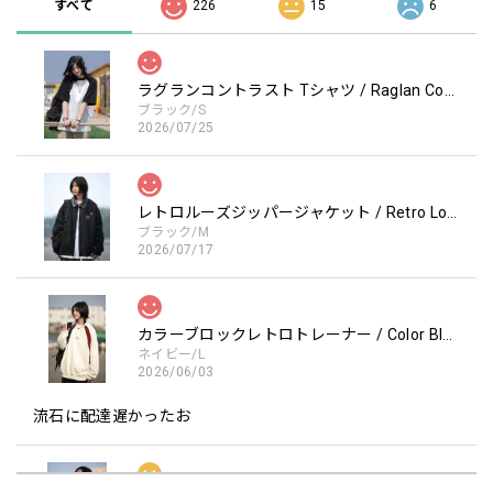
すべて
226
15
6
ラグランコントラスト Tシャツ / Raglan Contrast T-Shirt
ブラック/S
2026/07/25
レトロルーズジッパージャケット / Retro Loose Zipper Jacket
ブラック/M
2026/07/17
カラーブロックレトロトレーナー / Color Block retro Sweatshirt
ネイビー/L
2026/06/03
流石に配達遅かったお