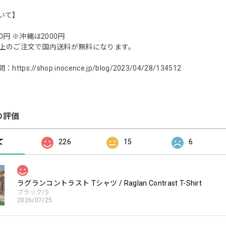
いて】
0円 ※沖縄は2000円
0円以上のご注文で国内送料が無料になります。
問：
https://shop.inocence.jp/blog/2023/04/28/134512
の評価
て
226
15
6
ラグランコントラスト Tシャツ / Raglan Contrast T-Shirt
ブラック/S
2026/07/25