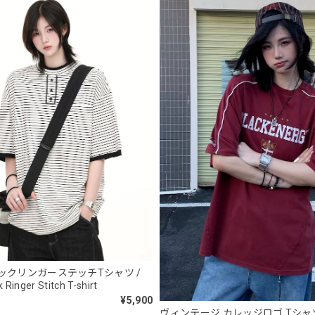
ブラック/L
2026/05/28
NCLLW オリジナルドッグタグネックレス / NCLLW Original Dog Tag
2026/05/27
スタンドカラーレトロジャケット / Stand Collar Retro Jacket
オフホワイト/M
2026/05/27
ボタンアクセント ポロシャツ / Button Accent Polo Shirt
ブラック/L
ックリンガーステッチTシャツ /
2026/05/21
 Ringer Stitch T-shirt
¥5,900
ヴィンテージ カレッジロゴ Tシャツ