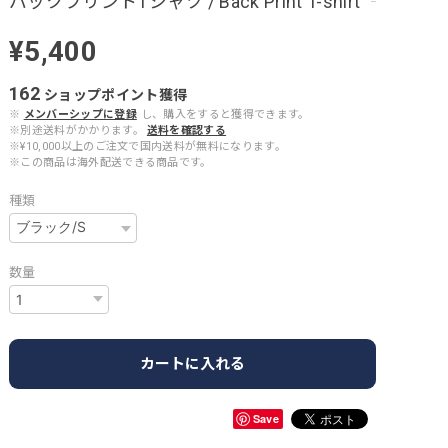
バックプリントTシャツ / Back Print T-shirt
¥5,400
162
ショップポイント
獲得
※
メンバーシップに登録
し、購入をすると獲得できます。
※別途送料がかかります。
送料を確認する
※¥10,000以上のご注文で国内送料が無料になります。
※この商品は海外配送できる商品です。
種類
数量
カートに入れる
Save