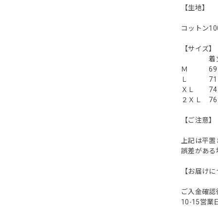
【生地】
コットン10
【
着丈 
Ｍ 69 
Ｌ 71
ＸＬ 74
２ＸＬ 7
【ご注意】
上記は平置
誤差がある場
【お届けに
ご入金確認
10-15営