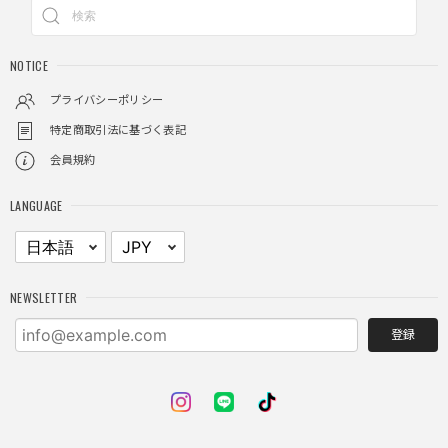
2025/11/28
NOTICE
しっかりと重さがあるので安っぽくなく値段に見合ったクオ
リティ
プライバシーポリシー
特定商取引法に基づく表記
会員規約
レイヤードチェックロングT / Layered Check Long T
ブラック/L
LANGUAGE
2025/11/28
身体のラインに沿って着れるため、印象がスラッとして見え
る。特に腕周りがいい感じ。
NEWSLETTER
登録
NCLLW ホイッスルネックレス / NCLLW Whistle Necklace
2025/11/28
普通に可愛い