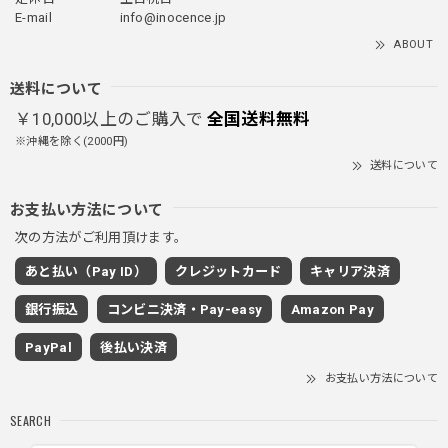
ブラック/L
E-mail
info@inocence.jp
2025/12/24
ABOUT
とっても暖かいです！首元はフードもあるので全部閉めると
首しまる！ってなるから全部は閉めずに使うかも。 チャッ
送料について
クにチャックが気になりますが可愛いのでOKです！！笑
￥10,000以上のご購入で
全国送料無料
※沖縄を除く(2000円)
送料について
PUレザーショルダーバッグ / PU Leather Shoulder Bag
ブラック
お支払い方法について
2025/11/28
次の方法がご利用頂けます。
あと払い（Pay ID）
クレジットカード
キャリア決済
ワイドドレープスラックスパンツ / Wide Drape Slacks Pants
銀行振込
コンビニ決済・Pay-easy
Amazon Pay
グレー/M
2025/11/28
PayPal
後払い決済
着心地もいいしカジュアル味が出ていい
お支払い方法について
SEARCH
クロスチャーム ビーズウォレットチェーン / CROSS CHARM BEADS WALLET CHAIN