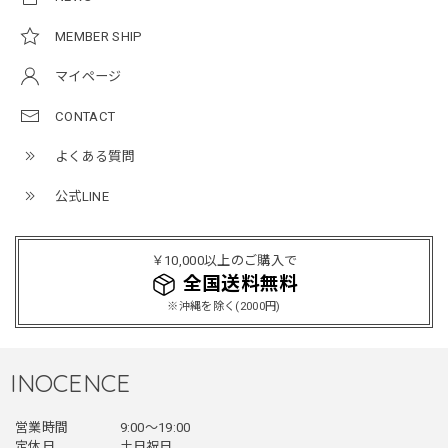
2026/05/21
MEMBER SHIP
マイページ
NCLLW オリジナルステッチナイロンバックパック / Original Stitch Nylon Backpack
2026/04/15
CONTACT
よくある質問
公式LINE
ミリタリーボンバージャケット / Military Bomber Jacket
レッド/L
2025/12/24
￥10,000以上のご購入で
レッドめちゃくちゃカッコイイし可愛いです！こういうのっ
全国送料無料
てあまり他のお店で売ってないようなデザインだと思うので
※沖縄を除く(2000円)
買って良かったです！！ただ写真の通り袖の方が明らかに長
いです！当方160cm女性、Lサイズで袖はかなり余る感じで
す！
INOCENCE
営業時間
9:00〜19:00
フェイクレイヤードダウンジャケット / FAKE LAYERED DOWN JACKET
定休日
土日祝日