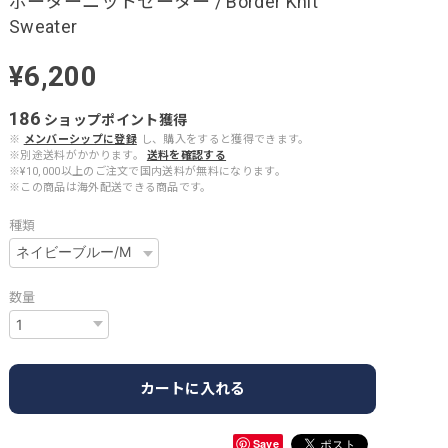
ボーダーニットセーター / Border Knit
Sweater
¥6,200
186
ショップポイント
獲得
※
メンバーシップに登録
し、購入をすると獲得できます。
※別途送料がかかります。
送料を確認する
※¥10,000以上のご注文で国内送料が無料になります。
※この商品は海外配送できる商品です。
種類
数量
カートに入れる
Save