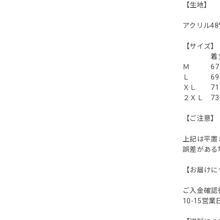
【生地】
アクリル48
【
着丈 
Ｍ 67
Ｌ 69
ＸＬ 71
２ＸＬ 7
【ご注意】
上記は平置
誤差がある場
【お届けに
ご入金確認
10-15営