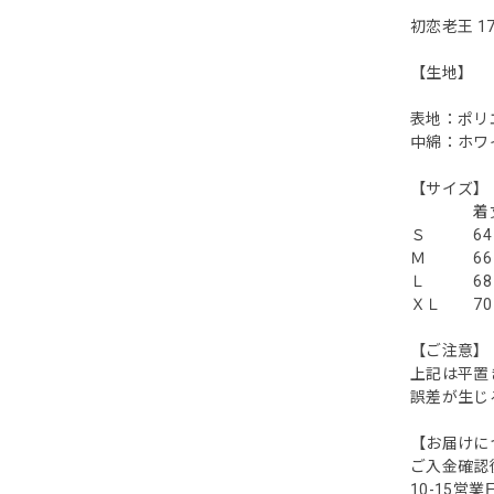
初恋老王 17
【生地】
表地：ポリ
中綿：ホワ
【サイズ】
着丈 
Ｓ 64
Ｍ 66
Ｌ 68
ＸＬ 70
【ご注意】
上記は平置
誤差が生じる
【お届けに
ご入金確認
10-15営