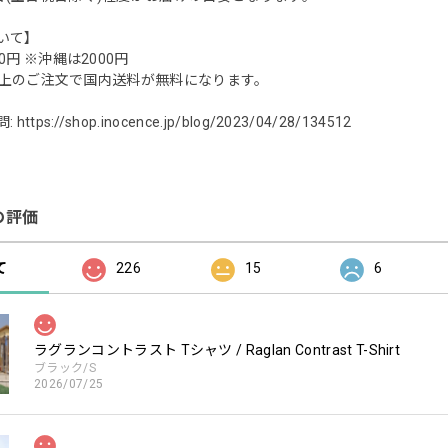
いて】
0円 ※沖縄は2000円
0円以上のご注文で国内送料が無料になります。
問:
https://shop.inocence.jp/blog/2023/04/28/134512
の評価
て
226
15
6
ラグランコントラスト Tシャツ / Raglan Contrast T-Shirt
ブラック/S
2026/07/25