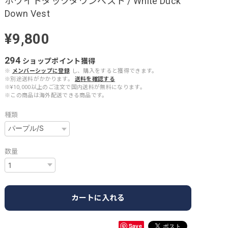
ホワイトダックダウンベスト / White Duck
Down Vest
¥9,800
294
ショップポイント
獲得
※
メンバーシップに登録
し、購入をすると獲得できます。
※別途送料がかかります。
送料を確認する
※¥10,000以上のご注文で国内送料が無料になります。
※この商品は海外配送できる商品です。
種類
数量
カートに入れる
Save