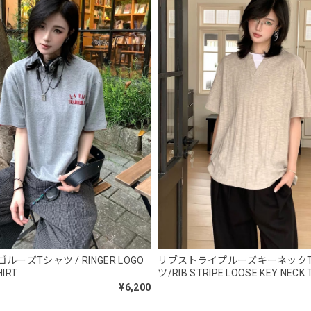
2026/05/28
NCLLW オリジナルドッグタグネックレス / NCLLW Original Dog Tag
2026/05/27
スタンドカラーレトロジャケット / Stand Collar Retro Jacket
オフホワイト/M
2026/05/27
ボタンアクセント ポロシャツ / Button Accent Polo Shirt
ブラック/L
ーズTシャツ / RINGER LOGO
リブストライプルーズキーネック
2026/05/21
HIRT
ツ/RIB STRIPE LOOSE KEY NECK 
¥6,200