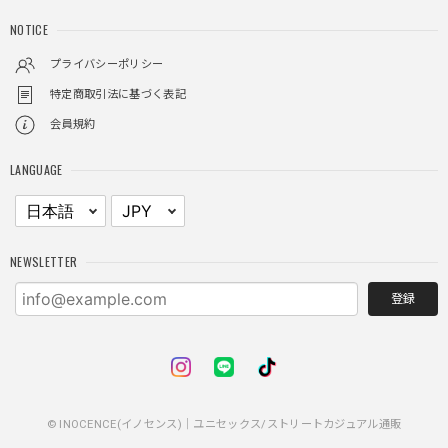
しっかりと重さがあるので安っぽくなく値段に見合ったクオ
NOTICE
リティ
プライバシーポリシー
特定商取引法に基づく表記
レイヤードチェックロングT / Layered Check Long T
会員規約
ブラック/L
2025/11/28
LANGUAGE
身体のラインに沿って着れるため、印象がスラッとして見え
る。特に腕周りがいい感じ。
NEWSLETTER
NCLLW ホイッスルネックレス / NCLLW Whistle Necklace
2025/11/28
登録
普通に可愛い
© INOCENCE(イノセンス)｜ユニセックス/ストリートカジュアル通販
スターレザーカードホルダー / Star Leather Card Holder