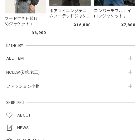
NCLLW オリジナルドッグタグネックレス / NCLLW Original Dog Tag Necklace
ボアライニングデニ
コンバーチブルナイ
2026/05/27
ムフーデッドジャケ
ロンジャケット /
フード付き日焼け止
ット / Boa-Lined
CONVERTIBLE NYLON
めジャケット /
¥16,800
¥7,800
Denim Hooded
JACKET
Hooded Sunscreen
Jacket
¥6,900
Jacket
スタンドカラーレトロジャケット / Stand Collar Retro Jacket
CATEGORY
オフホワイト/M
2026/05/27
ALL ITEM
NCLLW(初恋老王)
ボタンアクセント ポロシャツ / Button Accent Polo Shirt
ブラック/L
ファッション小物
2026/05/21
SHOP INFO
ルーズワイドパンツ / Loose Wide Pants
ABOUT
グレー/L
2026/05/21
NEWS