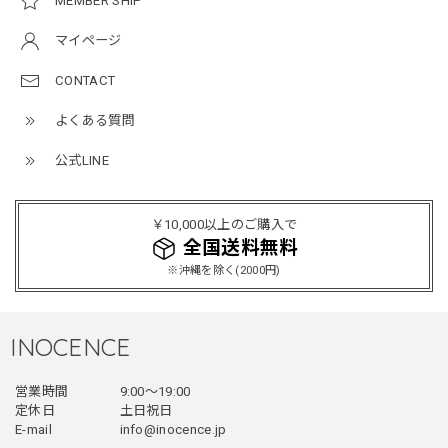
MEMBER SHIP
NCLLW オリジナルステッチナイロンバックパック / Original Stitch Nylon Backpack
マイページ
2026/04/15
CONTACT
よくある質問
ミリタリーボンバージャケット / Military Bomber Jacket
レッド/L
公式LINE
2025/12/24
レッドめちゃくちゃカッコイイし可愛いです！こういうのっ
￥10,000以上のご購入で
てあまり他のお店で売ってないようなデザインだと思うので
全国送料無料
買って良かったです！！ただ写真の通り袖の方が明らかに長
※沖縄を除く(2000円)
いです！当方160cm女性、Lサイズで袖はかなり余る感じで
す！
INOCENCE
フェイクレイヤードダウンジャケット / FAKE LAYERED DOWN JACKET
営業時間
9:00〜19:00
ブラック/L
2025/12/24
定休日
土日祝日
E-mail
info@inocence.jp