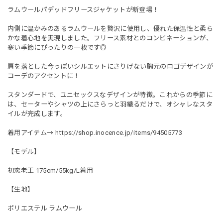
ラムウールパデッドフリースジャケットが新登場！
内側に温かみのあるラムウールを贅沢に使用し、優れた保温性と柔ら
かな着心地を実現しました。フリース素材とのコンビネーションが、
寒い季節にぴったりの一枚です◎
肩を落とした今っぽいシルエットにさりげない胸元のロゴデザインが
コーデのアクセントに！
スタンダードで、ユニセックスなデザインが特徴。これからの季節に
は、セーターやシャツの上にさらっと羽織るだけで、オシャレなスタ
イルが完成します。
着用アイテム→
https://shop.inocence.jp/items/94505773
【モデル】
初恋老王 175cm/55kg/L着用
【生地】
ポリエステル ラムウール