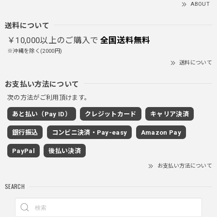
とっても暖かいです！首元はフードもあるので全部閉めると
ABOUT
首しまる！ってなるから全部は閉めずに使うかも。 チャッ
クにチャックが気になりますが可愛いのでOKです！！笑
送料について
￥10,000以上のご購入で
全国送料無料
※沖縄を除く(2000円)
PUレザーショルダーバッグ / PU Leather Shoulder Bag
送料について
ブラック
2025/11/28
お支払い方法について
次の方法がご利用頂けます。
ワイドドレープスラックスパンツ / Wide Drape Slacks Pants
あと払い（Pay ID）
クレジットカード
キャリア決済
グレー/M
2025/11/28
銀行振込
コンビニ決済・Pay-easy
Amazon Pay
着心地もいいしカジュアル味が出ていい
PayPal
後払い決済
お支払い方法について
クロスチャーム ビーズウォレットチェーン / CROSS CHARM BEADS WALLET CHAIN
SEARCH
2025/11/28